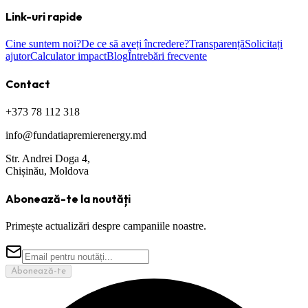
Link-uri rapide
Cine suntem noi?
De ce să aveți încredere?
Transparență
Solicitați
ajutor
Calculator impact
Blog
Întrebări frecvente
Contact
+373 78 112 318
info@fundatiapremierenergy.md
Str. Andrei Doga 4,
Chișinău, Moldova
Abonează-te la noutăți
Primește actualizări despre campaniile noastre.
Abonează-te