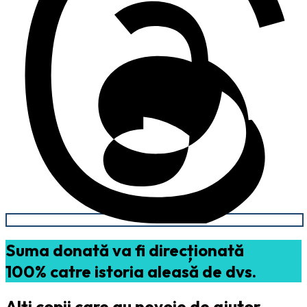
Suma donată va fi direcționată
100% catre istoria aleasă de dvs.
Alți copii care au nevoie de ajutor