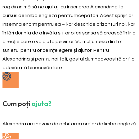
rog din inimă să ne ajutați cu înscrierea Alexandrinei la
cursuri de limba engleză pentru începători. Acest sprijin ar
însemna enorm pentru ea – i-ar deschide orizonturi noi, i-ar
întări dorința de a învăța și i-ar oferi șansa să crească într-o
direcție care o va ajuta pe viitor. Vă mulțumesc din tot
sufletul pentru orice înțelegere și ajutor! Pentru
Alexandrina și pentru noi toți, gestul dumneavoastră ar fi o
adevărată binecuvântare.
Cum poți
ajuta?
Alexandra are nevoie de achitarea orelor de limba engleză