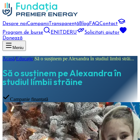
Despre noi
Campanii
Transparență
Blog
FAQ
Contact
Program de burse
EN
IT
DE
RU
Solicitați ajutor
Donează
Meniu
Acasă
/
Educație
/
Să o susținem pe Alexandra în studiul limbii străi...
Să o susținem pe Alexandra în
studiul limbii străine
Campanie finanțată