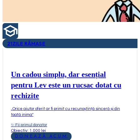
21
ZILE RĂMASE
Un cadou simplu, dar esențial
pentru Lev este un rucsac dotat cu
rechizite
„
Orice ajutor oferit ar fi primit cu recunoștință sinceră și din
toată inima
"
✨
Fii primul donator
Obiectiv: 1.000 lei
DONEAZĂ ACUM