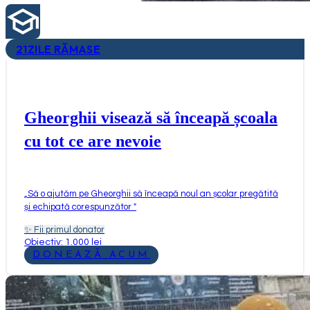
21
ZILE RĂMASE
Gheorghii visează să înceapă școala
cu tot ce are nevoie
„
Să o ajutăm pe Gheorghii să înceapă noul an școlar pregătită
și echipată corespunzător
"
✨
Fii primul donator
Obiectiv: 1.000 lei
DONEAZĂ ACUM