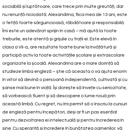
sociabilă și luptătoare, care trece prin multe greutăți, dar
nu renunță niciodată. Alexandrina, fiica mea de 13 ani, este
o fetiță foarte sârguincioasă, răbdătoare și responsabilă.
Îmi este un adevărat sprijin în casă – mă ajută la toate
treburile, este atentă și grijulie cu frații ei. Este elevă în
clasa a VII-a, are rezultate foarte bune la învățătură și
participă activ la toate activitățile școlare și extrascolare
organizate la școală. Alexandrina are o mare dorință să
studieze limba engleză – știe că aceasta o va ajuta enorm
în viitor să devină o persoană independentă, cultivată și cu
șanse mai bune în viață. Își dorește să învețe cu seriozitate,
să vorbească fluent și să descopere o lume nouă prin
această limbă. Cu regret, nu îmi permit să o înscriu la cursuri
de engleză pentru începători, deși ar fi un pas esențial
pentru dezvoltarea ei intelectuală și pentru încrederea în
sine. Cu speranță și încredere în bunătatea oamenilor, vă