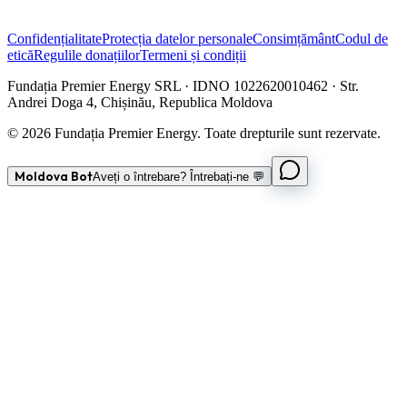
Confidențialitate
Protecția datelor personale
Consimțământ
Codul de
etică
Regulile donațiilor
Termeni și condiții
Fundația Premier Energy SRL · IDNO 1022620010462 · Str.
Andrei Doga 4, Chișinău, Republica Moldova
© 2026 Fundația Premier Energy. Toate drepturile sunt rezervate.
Moldova Bot
Aveți o întrebare? Întrebați-ne 💬