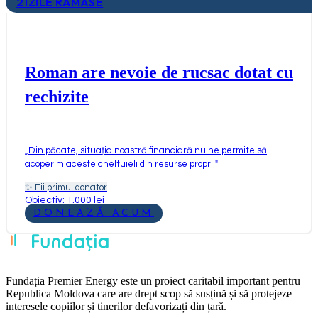
21
ZILE RĂMASE
Roman are nevoie de rucsac dotat cu
rechizite
„
Din păcate, situația noastră financiară nu ne permite să
acoperim aceste cheltuieli din resurse proprii
"
✨
Fii primul donator
Obiectiv: 1.000 lei
DONEAZĂ ACUM
Fundația Premier Energy este un proiect caritabil important pentru
Republica Moldova care are drept scop să susțină și să protejeze
interesele copiilor și tinerilor defavorizați din țară.