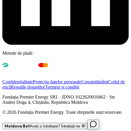
Metode de plată:
Confidențialitate
Protecția datelor personale
Consimțământ
Codul de
etică
Regulile donațiilor
Termeni și condiții
Fundația Premier Energy SRL · IDNO 1022620010462 · Str.
Andrei Doga 4, Chișinău, Republica Moldova
© 2026 Fundația Premier Energy. Toate drepturile sunt rezervate.
Moldova Bot
Aveți o întrebare? Întrebați-ne 💬