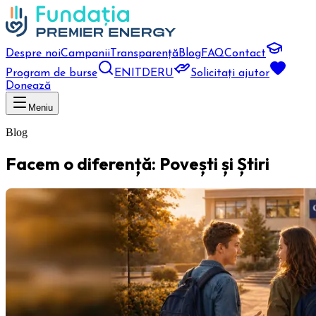
Despre noi
Campanii
Transparență
Blog
FAQ
Contact
Program de burse
EN
IT
DE
RU
Solicitați ajutor
Donează
Meniu
Blog
Facem o diferență: Povești și Știri