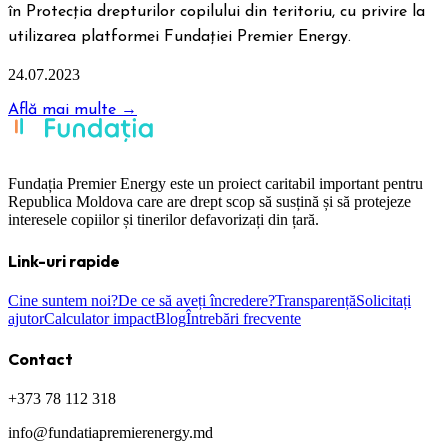
în Protecția drepturilor copilului din teritoriu, cu privire la
utilizarea platformei Fundației Premier Energy.
24.07.2023
Află mai multe →
Fundația Premier Energy este un proiect caritabil important pentru
Republica Moldova care are drept scop să susțină și să protejeze
interesele copiilor și tinerilor defavorizați din țară.
Link-uri rapide
Cine suntem noi?
De ce să aveți încredere?
Transparență
Solicitați
ajutor
Calculator impact
Blog
Întrebări frecvente
Contact
+373 78 112 318
info@fundatiapremierenergy.md