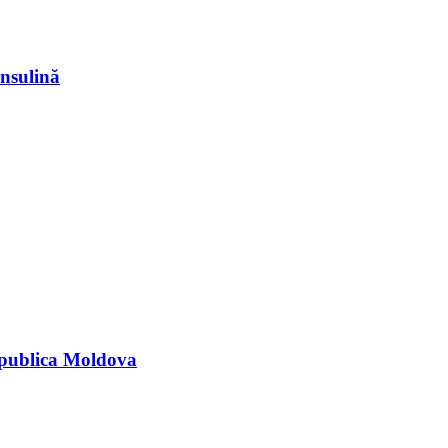
insulină
epublica Moldova