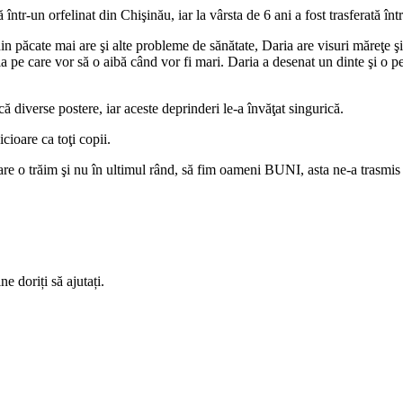
într-un orfelinat din Chişinău, iar la vârsta de 6 ani a fost trasferată înt
 din păcate mai are şi alte probleme de sănătate, Daria are visuri măreţe
sia pe care vor să o aibă când vor fi mari. Daria a desenat un dinte şi o 
că diverse postere, iar aceste deprinderi le-a învăţat singurică.
cioare ca toţi copii.
are o trăim şi nu în ultimul rând, să fim oameni BUNI, asta ne-a trasmis
e doriți să ajutați.