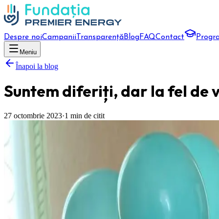
Despre noi
Campanii
Transparență
Blog
FAQ
Contact
Progr
Meniu
Înapoi la blog
Suntem diferiți, dar la fel de v
27 octombrie 2023
·
1
min de citit