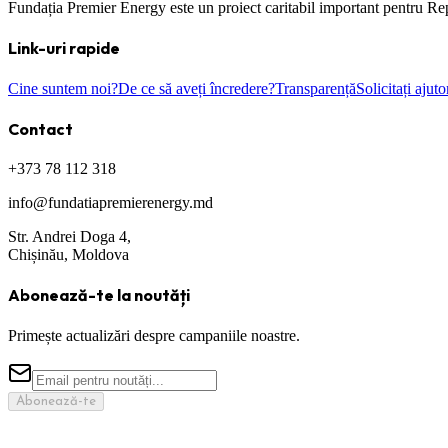
Fundația Premier Energy este un proiect caritabil important pentru Repub
Link-uri rapide
Cine suntem noi?
De ce să aveți încredere?
Transparență
Solicitați ajuto
Contact
+373 78 112 318
info@fundatiapremierenergy.md
Str. Andrei Doga 4,
Chișinău, Moldova
Abonează-te la noutăți
Primește actualizări despre campaniile noastre.
Abonează-te