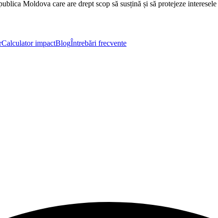
lica Moldova care are drept scop să susțină și să protejeze interesele cop
r
Calculator impact
Blog
Întrebări frecvente