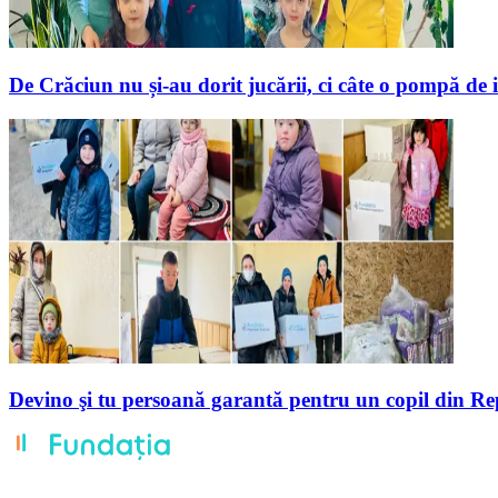
De Crăciun nu și-au dorit jucării, ci câte o pompă de 
Devino şi tu persoană garantă pentru un copil din R