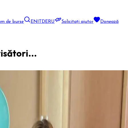
am de burse
EN
IT
DE
RU
Solicitați ajutor
Donează
isători...