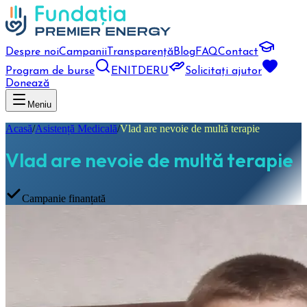
Despre noi
Campanii
Transparență
Blog
FAQ
Contact
Program de burse
EN
IT
DE
RU
Solicitați ajutor
Donează
Meniu
Acasă
/
Asistență Medicală
/
Vlad are nevoie de multă terapie
Vlad are nevoie de multă terapie
Campanie finanțată