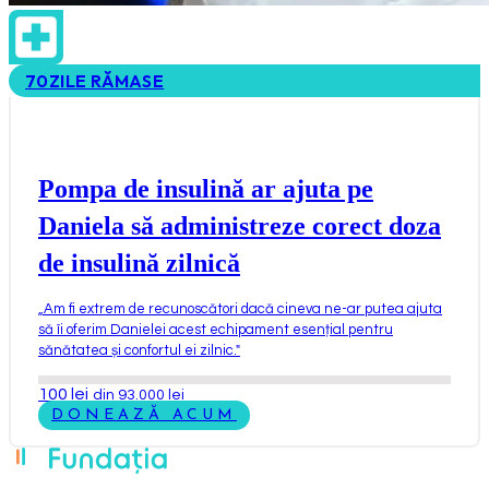
70
ZILE RĂMASE
Pompa de insulină ar ajuta pe
Daniela să administreze corect doza
de insulină zilnică
„
Am fi extrem de recunoscători dacă cineva ne-ar putea ajuta
să îi oferim Danielei acest echipament esențial pentru
sănătatea și confortul ei zilnic.
"
100
lei
din 93.000 lei
DONEAZĂ ACUM