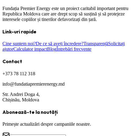
Fundația Premier Energy este un proiect caritabil important pentru
Republica Moldova care are drept scop să susțină și să protejeze
interesele copiilor și tinerilor defavorizați din țară.
Link-uri rapide
Cine suntem noi?
De ce să aveți încredere?
Transparență
Solicitați
ajutor
Calculator impact
Blog
Întrebări frecvente
Contact
+373 78 112 318
info@fundatiapremierenergy.md
Str. Andrei Doga 4,
Chișinău, Moldova
Abonează-te la noutăți
Primește actualizări despre campaniile noastre.