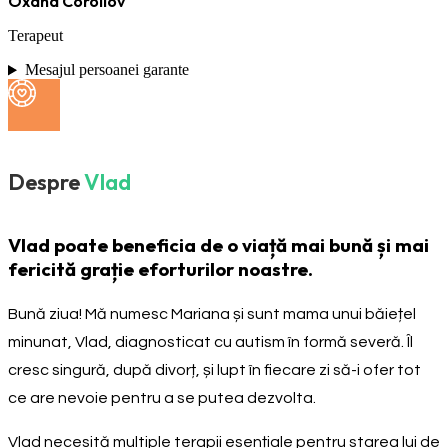
Oxana Coroliov
Terapeut
Mesajul persoanei garante
Despre
Vlad
Vlad poate beneficia de o viață mai bună și mai
fericită grație eforturilor noastre.
Bună ziua! Mă numesc Mariana și sunt mama unui băiețel
minunat, Vlad, diagnosticat cu autism în formă severă. Îl
cresc singură, după divorț, și lupt în fiecare zi să-i ofer tot
ce are nevoie pentru a se putea dezvolta.
Vlad necesită multiple terapii esențiale pentru starea lui de