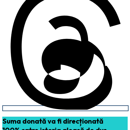
Suma donată va fi direcționată
100% catre istoria aleasă de dvs.