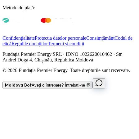
Metode de plată:
Confidențialitate
Protecția datelor personale
Consimțământ
Codul de
etică
Regulile donațiilor
Termeni și condiții
Fundația Premier Energy SRL · IDNO 1022620010462 · Str.
Andrei Doga 4, Chișinău, Republica Moldova
© 2026 Fundația Premier Energy. Toate drepturile sunt rezervate.
Moldova Bot
Aveți o întrebare? Întrebați-ne 💬