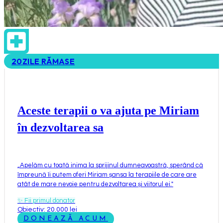
20
ZILE RĂMASE
Aceste terapii o va ajuta pe Miriam
în dezvoltarea sa
„
Apelăm cu toată inima la sprijinul dumneavoastră, sperând că
împreună îi putem oferi Miriam șansa la terapiile de care are
atât de mare nevoie pentru dezvoltarea și viitorul ei.
"
✨
Fii primul donator
Obiectiv: 20.000 lei
DONEAZĂ ACUM