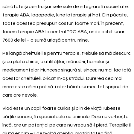
sănătate și pentru șansele sale de integrare în societate:
terapie ABA, logopedie, kinetoterapie și înot. Din păcate,
toate acestea presupun costuri foarte mari. În prezent,
facem terapie ABA la centrul PRO ABA, unde achit lunar
7600 de lei – o sumă uriașă pentru mine.
Pe lângă cheltuielile pentru terapie, trebuie să mă descurc
și cu plata chiriei, a utilităților, mâncării, hainelor și
medicamentelor. Muncesc singură și, sincer, nu mai fac față
acestor cheltuieli, oricât m-aș strădui. Durerea cea mai
mare este că nu pot să-i ofer băiatului meu tot sprijinul de
care are nevoie.
Vlad este un copil foarte curios și plin de viață. Iubește
cărțile sonore, în special cele cu animale. Deși nu vorbește
încă, are un potențial pe care nu vreau să-l pierd. Terapiile îl
ajută enorm – îi dezvoltă atenția, motricitatea fină,