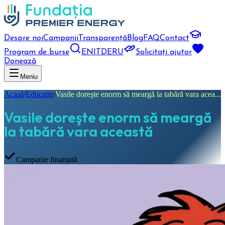
Despre noi
Campanii
Transparență
Blog
FAQ
Contact
Program de burse
EN
IT
DE
RU
Solicitați ajutor
Donează
Meniu
Acasă
/
Educație
/
Vasile doreşte enorm să meargă la tabără vara acea...
Vasile doreşte enorm să meargă
la tabără vara această
Campanie finanțată