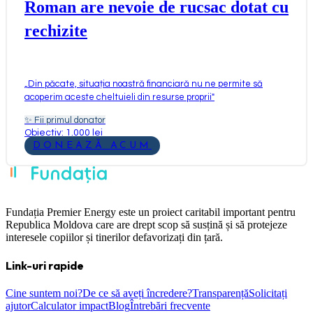
Roman are nevoie de rucsac dotat cu
rechizite
„
Din păcate, situația noastră financiară nu ne permite să
acoperim aceste cheltuieli din resurse proprii
"
✨
Fii primul donator
Obiectiv: 1.000 lei
DONEAZĂ ACUM
Fundația Premier Energy este un proiect caritabil important pentru
Republica Moldova care are drept scop să susțină și să protejeze
interesele copiilor și tinerilor defavorizați din țară.
Link-uri rapide
Cine suntem noi?
De ce să aveți încredere?
Transparență
Solicitați
ajutor
Calculator impact
Blog
Întrebări frecvente