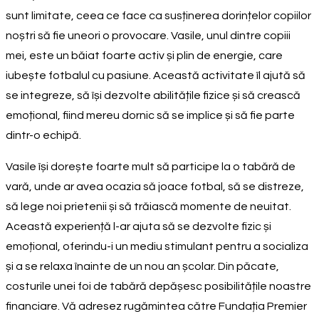
sunt limitate, ceea ce face ca susținerea dorințelor copiilor
noștri să fie uneori o provocare. Vasile, unul dintre copiii
mei, este un băiat foarte activ și plin de energie, care
iubește fotbalul cu pasiune. Această activitate îl ajută să
se integreze, să își dezvolte abilitățile fizice și să crească
emoțional, fiind mereu dornic să se implice și să fie parte
dintr-o echipă.
Vasile își dorește foarte mult să participe la o tabără de
vară, unde ar avea ocazia să joace fotbal, să se distreze,
să lege noi prietenii și să trăiască momente de neuitat.
Această experiență l-ar ajuta să se dezvolte fizic și
emoțional, oferindu-i un mediu stimulant pentru a socializa
și a se relaxa înainte de un nou an școlar. Din păcate,
costurile unei foi de tabără depășesc posibilitățile noastre
financiare. Vă adresez rugămintea către Fundația Premier