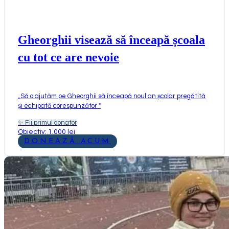
Gheorghii visează să înceapă școala
cu tot ce are nevoie
„
Să o ajutăm pe Gheorghii să înceapă noul an școlar pregătită
și echipată corespunzător
"
✨
Fii primul donator
Obiectiv: 1.000 lei
DONEAZĂ ACUM