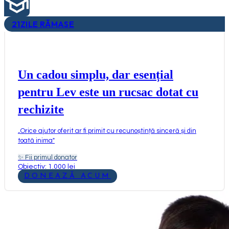
21
ZILE RĂMASE
Un cadou simplu, dar esențial
pentru Lev este un rucsac dotat cu
rechizite
„
Orice ajutor oferit ar fi primit cu recunoștință sinceră și din
toată inima
"
✨
Fii primul donator
Obiectiv: 1.000 lei
DONEAZĂ ACUM