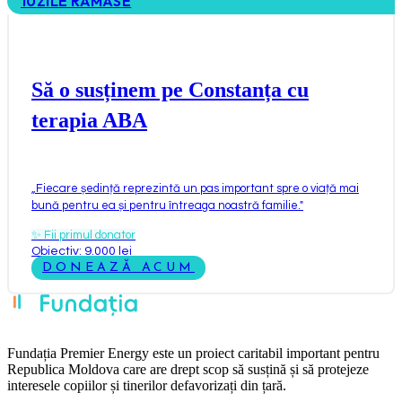
10
ZILE RĂMASE
Să o susținem pe Constanța cu
terapia ABA
„
Fiecare ședință reprezintă un pas important spre o viață mai
bună pentru ea și pentru întreaga noastră familie.
"
✨
Fii primul donator
Obiectiv: 9.000 lei
DONEAZĂ ACUM
Fundația Premier Energy este un proiect caritabil important pentru
Republica Moldova care are drept scop să susțină și să protejeze
interesele copiilor și tinerilor defavorizați din țară.