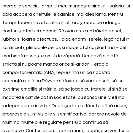
merge la serviciu, iar soțul meu muncește singur – salariul lui
abia acoperă cheltuielile casnice, mai ales iarna. Pentru
terapii facem naveta zilnic în alt oraș, ceea ce adaugă
costuri și eforturi enorme. Răzvan este un băiețel vesel,
iubitor și foarte afectuos. Îi plac enorm literele, legănatul în
scrânciob, plimbările pe jos și modelatul cu plastilină – cel
mai bine îi reușește omul de zăpadă. Urmează o dietă
strictă și nu poate mânca orice și-ar dori. Terapia
comportamentală (ABA) reprezintă unica noastră
speranță reală ca Răzvan să învețe să vorbească, să-și
exprime emoțiile și trăirile, să se joace cu fratele lui și să se
încadreze cât de cât în societate, cu șansa unei vieți mai
independente în viitor. După ședințele făcute până acum,
progresele sunt vizibile și semnificative, dar are nevoie de
mult mai multe ore regulate pentru a continua să
avanseze. Costurile sunt foarte mari și depășesc veniturile