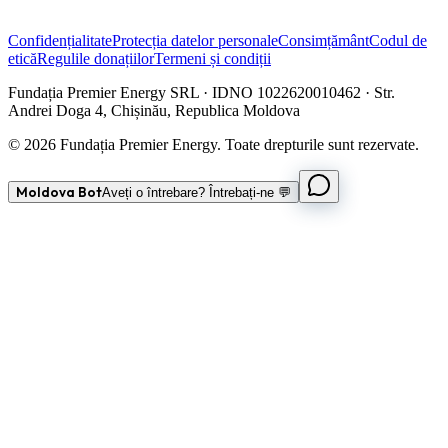
Confidențialitate
Protecția datelor personale
Consimțământ
Codul de
etică
Regulile donațiilor
Termeni și condiții
Fundația Premier Energy SRL · IDNO 1022620010462 · Str.
Andrei Doga 4, Chișinău, Republica Moldova
© 2026 Fundația Premier Energy. Toate drepturile sunt rezervate.
Moldova Bot
Aveți o întrebare? Întrebați-ne 💬