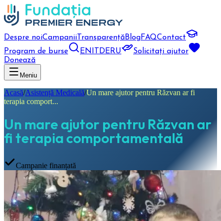
Despre noi
Campanii
Transparență
Blog
FAQ
Contact
Program de burse
EN
IT
DE
RU
Solicitați ajutor
Donează
Meniu
Acasă
/
Asistență Medicală
/
Un mare ajutor pentru Răzvan ar fi
terapia comport...
Un mare ajutor pentru Răzvan ar
fi terapia comportamentală
Campanie finanțată