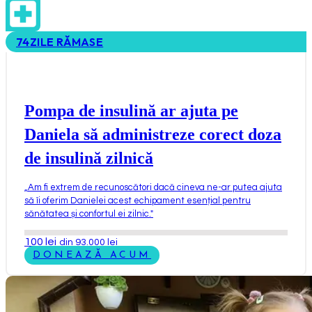
74
ZILE RĂMASE
Pompa de insulină ar ajuta pe
Daniela să administreze corect doza
de insulină zilnică
„
Am fi extrem de recunoscători dacă cineva ne-ar putea ajuta
să îi oferim Danielei acest echipament esențial pentru
sănătatea și confortul ei zilnic.
"
100
lei
din 93.000 lei
DONEAZĂ ACUM