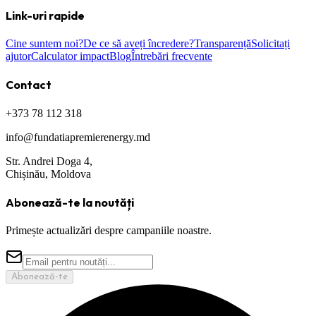
Link-uri rapide
Cine suntem noi?
De ce să aveți încredere?
Transparență
Solicitați
ajutor
Calculator impact
Blog
Întrebări frecvente
Contact
+373 78 112 318
info@fundatiapremierenergy.md
Str. Andrei Doga 4,
Chișinău, Moldova
Abonează-te la noutăți
Primește actualizări despre campaniile noastre.
Abonează-te