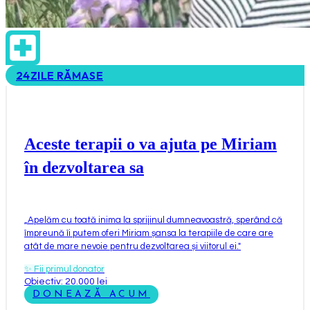
24
ZILE RĂMASE
Aceste terapii o va ajuta pe Miriam
în dezvoltarea sa
„
Apelăm cu toată inima la sprijinul dumneavoastră, sperând că
împreună îi putem oferi Miriam șansa la terapiile de care are
atât de mare nevoie pentru dezvoltarea și viitorul ei.
"
✨
Fii primul donator
Obiectiv: 20.000 lei
DONEAZĂ ACUM