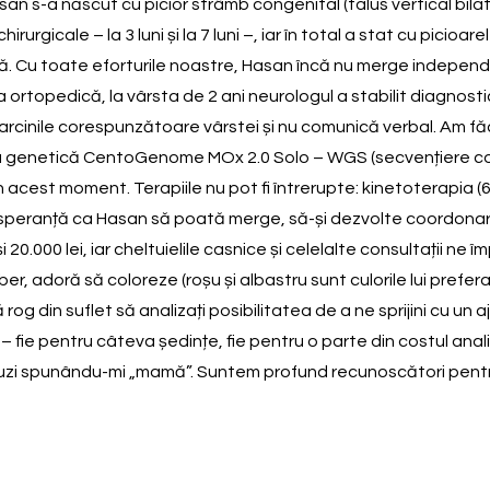
an s-a născut cu picior strâmb congenital (talus vertical bilate
rurgicale – la 3 luni și la 7 luni –, iar în total a stat cu picioa
. Cu toate eforturile noastre, Hasan încă nu merge independent
lema ortopedică, la vârsta de 2 ani neurologul a stabilit diagno
arcinile corespunzătoare vârstei și nu comunică verbal. Am fă
genetică CentoGenome MOx 2.0 Solo – WGS (secvențiere comple
n acest moment. Terapiile nu pot fi întrerupte: kinetoterapia (6
 speranță ca Hasan să poată merge, să-și dezvolte coordonarea,
i 20.000 lei, iar cheltuielile casnice și celelalte consultații 
r liber, adoră să coloreze (roșu și albastru sunt culorile lui pr
og din suflet să analizați posibilitatea de a ne sprijini cu un 
– fie pentru câteva ședințe, fie pentru o parte din costul anali
oi auzi spunându-mi „mamă”. Suntem profund recunoscători pentr