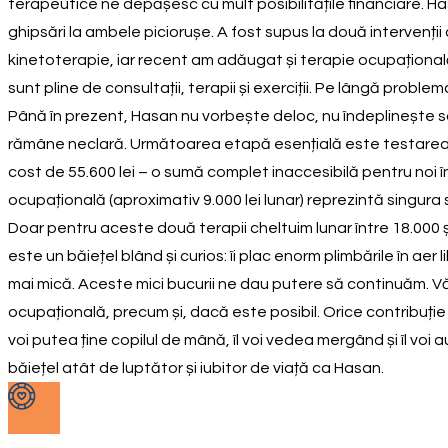
terapeutice ne depășesc cu mult posibilitățile financiare. Has
ghipsări la ambele piciorușe. A fost supus la două intervenții chi
kinetoterapie, iar recent am adăugat și terapie ocupațională
sunt pline de consultații, terapii și exerciții. Pe lângă prob
Până în prezent, Hasan nu vorbește deloc, nu îndeplinește s
rămâne neclară. Următoarea etapă esențială este testarea 
cost de 55.600 lei – o sumă complet inaccesibilă pentru noi î
ocupațională (aproximativ 9.000 lei lunar) reprezintă singura
Doar pentru aceste două terapii cheltuim lunar între 18.000 ș
este un băiețel blând și curios: îi plac enorm plimbările în ae
mai mică. Aceste mici bucurii ne dau putere să continuăm. Vă r
ocupațională, precum și, dacă este posibil. Orice contribuție 
voi putea ține copilul de mână, îl voi vedea mergând și îl v
băiețel atât de luptător și iubitor de viață ca Hasan.