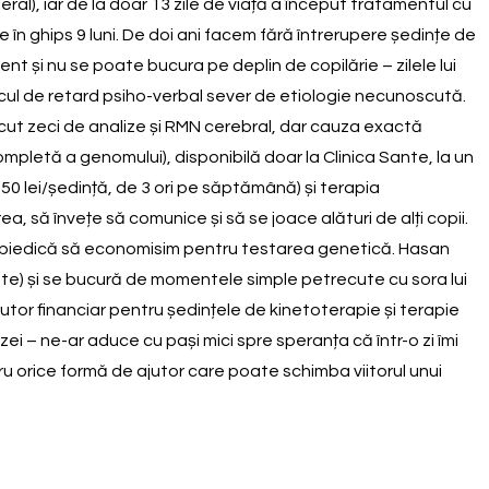
ral), iar de la doar 13 zile de viață a început tratamentul cu
rele în ghips 9 luni. De doi ani facem fără întrerupere ședințe de
 și nu se poate bucura pe deplin de copilărie – zilele lui
sticul de retard psiho-verbal sever de etiologie necunoscută.
cut zeci de analize și RMN cerebral, dar cauza exactă
tă a genomului), disponibilă doar la Clinica Sante, la un
50 lei/ședință, de 3 ori pe săptămână) și terapia
 să învețe să comunice și să se joace alături de alți copii.
ne împiedică să economisim pentru testarea genetică. Hasan
eferate) și se bucură de momentele simple petrecute cu sora lui
ajutor financiar pentru ședințele de kinetoterapie și terapie
zei – ne-ar aduce cu pași mici spre speranța că într-o zi îmi
u orice formă de ajutor care poate schimba viitorul unui