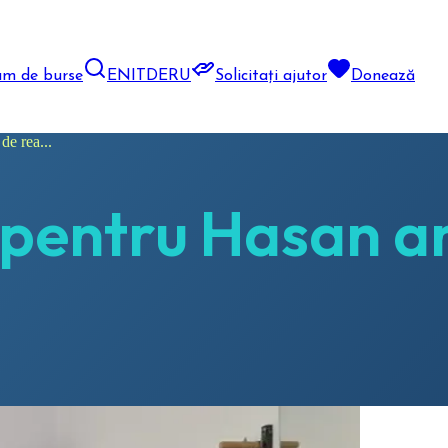
am de burse
EN
IT
DE
RU
Solicitați ajutor
Donează
de rea...
pentru Hasan ar 