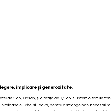
legere, implicare și generozitate.
el de 3 ani, Hasan, și o fetiță de 1,5 ani. Suntem o familie tân
a în raioanele Orhei și Leova, pentru a strânge bani necesari r