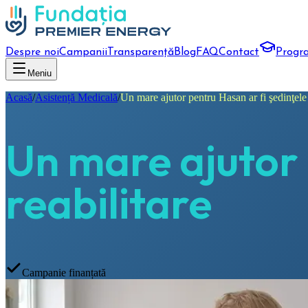
Despre noi
Campanii
Transparență
Blog
FAQ
Contact
Progr
Meniu
Acasă
/
Asistență Medicală
/
Un mare ajutor pentru Hasan ar fi şedinţele 
Un mare ajutor 
reabilitare
Campanie finanțată