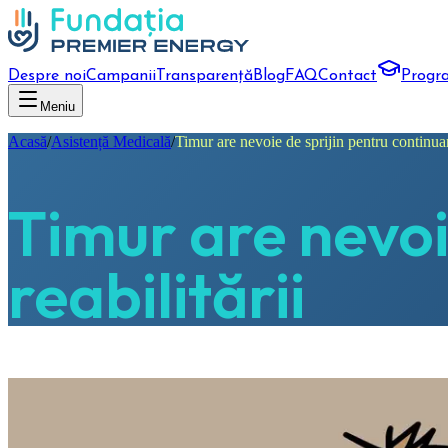
Despre noi
Campanii
Transparență
Blog
FAQ
Contact
Progr
Meniu
Acasă
/
Asistență Medicală
/
Timur are nevoie de sprijin pentru continuar
Timur are nevoi
reabilitării