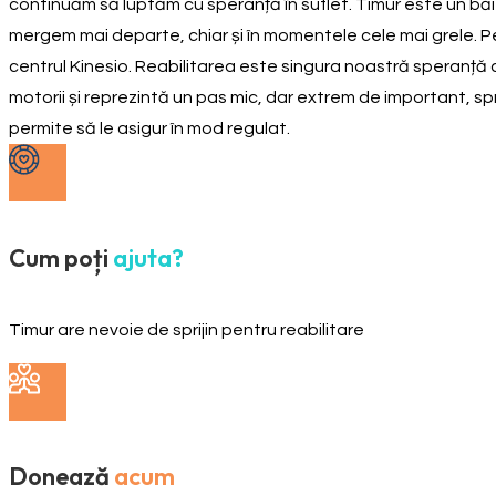
continuăm să luptăm cu speranță în suflet. Timur este un băieț
mergem mai departe, chiar și în momentele cele mai grele. Pe
centrul Kinesio. Reabilitarea este singura noastră speranță că 
motorii și reprezintă un pas mic, dar extrem de important, spr
permite să le asigur în mod regulat.
Cum poți
ajuta?
Timur are nevoie de sprijin pentru reabilitare
Donează
acum