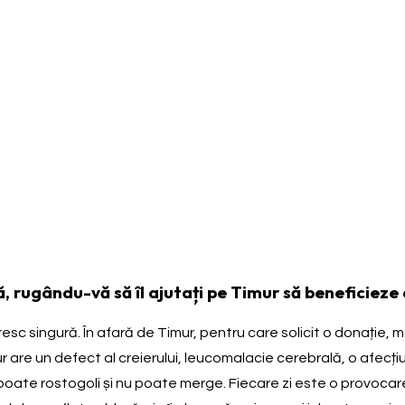
 rugându-vă să îl ajutați pe Timur să beneficieze
c singură. În afară de Timur, pentru care solicit o donație, mai
 Timur are un defect al creierului, leucomalacie cerebrală, o af
ate rostogoli și nu poate merge. Fiecare zi este o provocare 