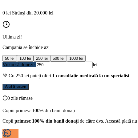
0
lei
Strânși din
20.000
lei
Ultima zi!
Campania se închide azi
50
lei
100
lei
250
lei
500
lei
1000
lei
Vreau să doneze:
lei
💛
Cu
250
lei puteți oferi
1 consultație medicală la un specialist
Ajută acum
⏱
0 zile rămase
Copiii primesc 100% din banii donați
Copii
primesc 100% din banii donați
de către dvs. Această plată nu 