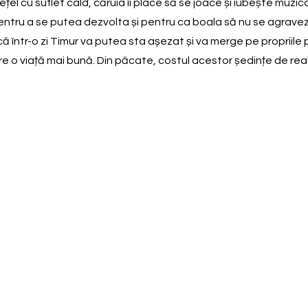
el cu suflet cald, căruia îi place să se joace și iubește muzica
ntru a se putea dezvolta și pentru ca boala să nu se agraveze
într-o zi Timur va putea sta așezat și va merge pe propriile pici
e o viață mai bună. Din păcate, costul acestor ședințe de reabi