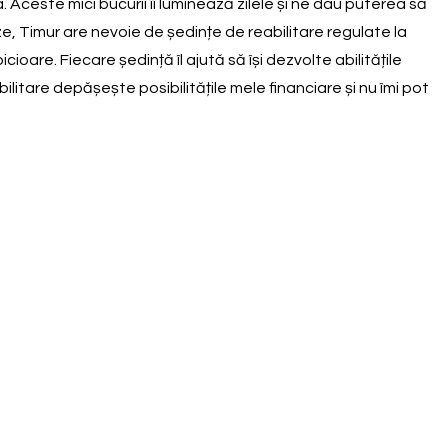
. Aceste mici bucurii îi luminează zilele și ne dau puterea să
, Timur are nevoie de ședințe de reabilitare regulate la
oare. Fiecare ședință îl ajută să își dezvolte abilitățile
litare depășește posibilitățile mele financiare și nu îmi pot