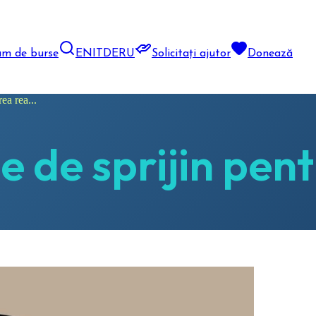
am de burse
EN
IT
DE
RU
Solicitați ajutor
Donează
ea rea...
e de sprijin pen