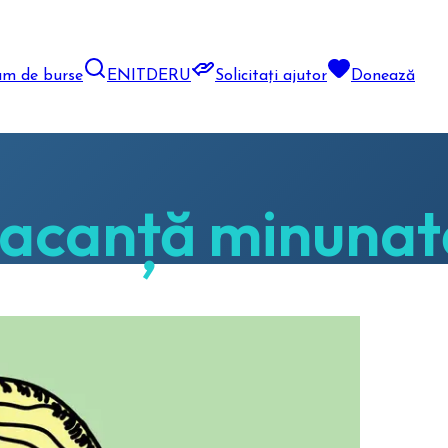
am de burse
EN
IT
DE
RU
Solicitați ajutor
Donează
vacanță minunat