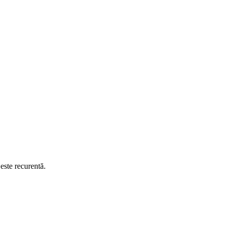
este recurentă.