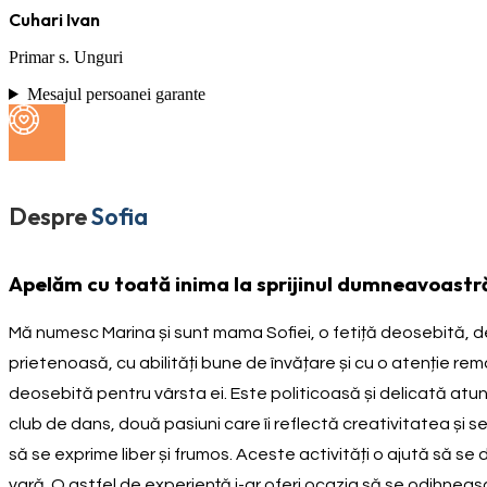
Cuhari Ivan
Primar s. Unguri
Mesajul persoanei garante
Despre
Sofia
Apelăm cu toată inima la sprijinul dumneavoastră
Mă numesc Marina și sunt mama Sofiei, o fetiță deosebită, de c
prietenoasă, cu abilități bune de învățare și cu o atenție rem
deosebită pentru vârsta ei. Este politicoasă și delicată atunc
club de dans, două pasiuni care îi reflectă creativitatea și sens
să se exprime liber și frumos. Aceste activități o ajută să se
vară. O astfel de experiență i-ar oferi ocazia să se odihnea