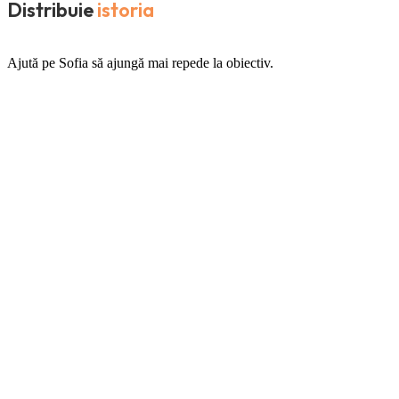
Distribuie
istoria
Ajută pe Sofia să ajungă mai repede la obiectiv.