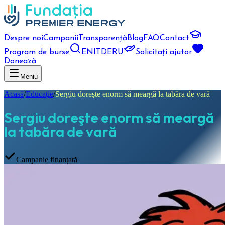
Despre noi
Campanii
Transparență
Blog
FAQ
Contact
Program de burse
EN
IT
DE
RU
Solicitați ajutor
Donează
Meniu
Acasă
/
Educație
/
Sergiu doreşte enorm să meargă la tabăra de vară
Sergiu doreşte enorm să meargă
la tabăra de vară
Campanie finanțată