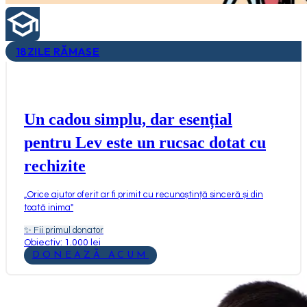
18
ZILE RĂMASE
Un cadou simplu, dar esențial
pentru Lev este un rucsac dotat cu
rechizite
„
Orice ajutor oferit ar fi primit cu recunoștință sinceră și din
toată inima
"
✨
Fii primul donator
Obiectiv: 1.000 lei
DONEAZĂ ACUM