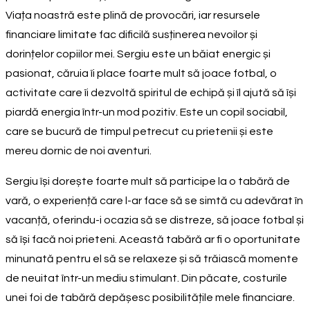
Viața noastră este plină de provocări, iar resursele
financiare limitate fac dificilă susținerea nevoilor și
dorințelor copiilor mei. Sergiu este un băiat energic și
pasionat, căruia îi place foarte mult să joace fotbal, o
activitate care îi dezvoltă spiritul de echipă și îl ajută să își
piardă energia într-un mod pozitiv. Este un copil sociabil,
care se bucură de timpul petrecut cu prietenii și este
mereu dornic de noi aventuri.
Sergiu își dorește foarte mult să participe la o tabără de
vară, o experiență care l-ar face să se simtă cu adevărat în
vacanță, oferindu-i ocazia să se distreze, să joace fotbal și
să își facă noi prieteni. Această tabără ar fi o oportunitate
minunată pentru el să se relaxeze și să trăiască momente
de neuitat într-un mediu stimulant. Din păcate, costurile
unei foi de tabără depășesc posibilitățile mele financiare.