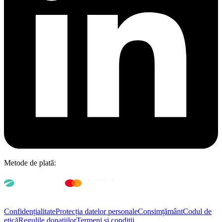
Metode de plată:
Confidențialitate
Protecția datelor personale
Consimțământ
Codul de
etică
Regulile donațiilor
Termeni și condiții