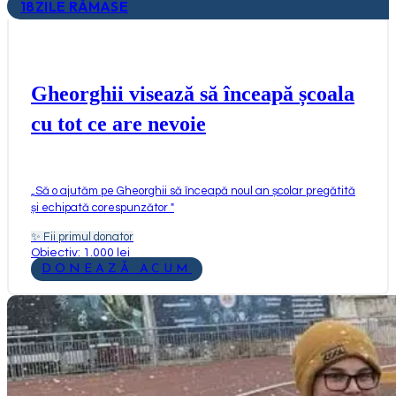
18
ZILE RĂMASE
Gheorghii visează să înceapă școala
cu tot ce are nevoie
„
Să o ajutăm pe Gheorghii să înceapă noul an școlar pregătită
și echipată corespunzător
"
✨
Fii primul donator
Obiectiv: 1.000 lei
DONEAZĂ ACUM