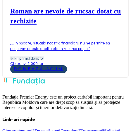
Roman are nevoie de rucsac dotat cu
rechizite
„
Din păcate, situația noastră financiară nu ne permite să
acoperim aceste cheltuieli din resurse proprii
"
✨
Fii primul donator
Obiectiv: 1.000 lei
DONEAZĂ ACUM
Fundația Premier Energy este un proiect caritabil important pentru
Republica Moldova care are drept scop să susțină și să protejeze
interesele copiilor și tinerilor defavorizați din țară.
Link-uri rapide
Cine suntem noi?
De ce să aveți încredere?
Transparență
Solicitați