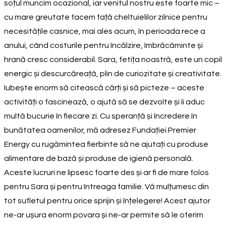
soțul muncim ocazional, iar venitul nostru este foarte mic –
cu mare greutate facem față cheltuielilor zilnice pentru
necesitățile casnice, mai ales acum, în perioada rece a
anului, când costurile pentru încălzire, îmbrăcăminte și
hrană cresc considerabil. Sara, fetița noastră, este un copil
energic și descurcăreață, plin de curiozitate și creativitate.
Iubește enorm să citească cărți și să picteze – aceste
activități o fascinează, o ajută să se dezvolte și îi aduc
multă bucurie în fiecare zi. Cu speranță și încredere în
bunătatea oamenilor, mă adresez Fundației Premier
Energy cu rugămintea fierbinte să ne ajutați cu produse
alimentare de bază și produse de igienă personală.
Aceste lucruri ne lipsesc foarte des și ar fi de mare folos
pentru Sara și pentru întreaga familie. Vă mulțumesc din
tot sufletul pentru orice sprijin și înțelegere! Acest ajutor
ne-ar ușura enorm povara și ne-ar permite să le oferim