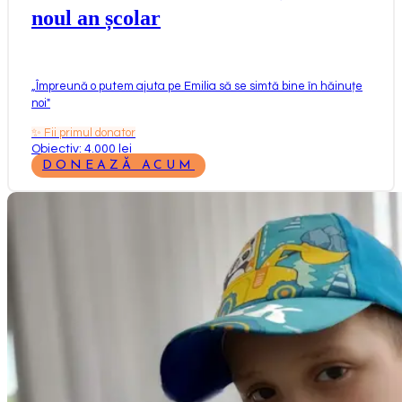
noul an școlar
„
Împreună o putem ajuta pe Emilia să se simtă bine în hăinuțe
noi
"
✨
Fii primul donator
Obiectiv: 4.000 lei
DONEAZĂ ACUM