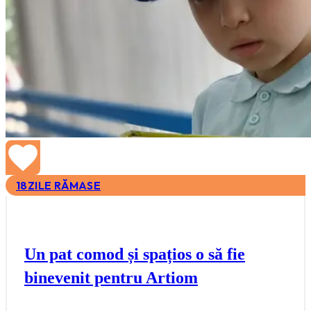
18
ZILE RĂMASE
Un pat comod și spațios o să fie
binevenit pentru Artiom