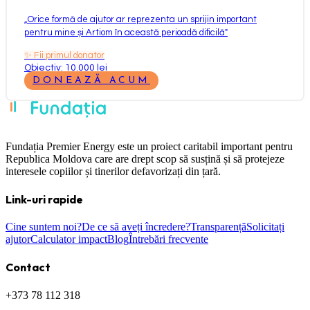
„
Orice formă de ajutor ar reprezenta un sprijin important
pentru mine și Artiom în această perioadă dificilă
"
✨
Fii primul donator
Obiectiv: 10.000 lei
DONEAZĂ ACUM
Fundația Premier Energy este un proiect caritabil important pentru
Republica Moldova care are drept scop să susțină și să protejeze
interesele copiilor și tinerilor defavorizați din țară.
Link-uri rapide
Cine suntem noi?
De ce să aveți încredere?
Transparență
Solicitați
ajutor
Calculator impact
Blog
Întrebări frecvente
Contact
+373 78 112 318