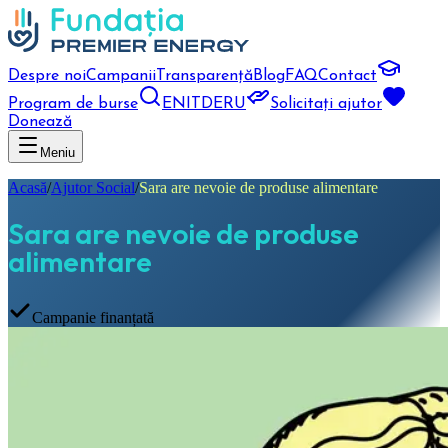
Despre noi
Campanii
Transparență
Blog
FAQ
Contact
Program de burse
EN
IT
DE
RU
Solicitați ajutor
Donează
Meniu
Acasă
/
Ajutor Social
/
Sara are nevoie de produse alimentare
Sara are nevoie de produse
alimentare
Campanie finanțată