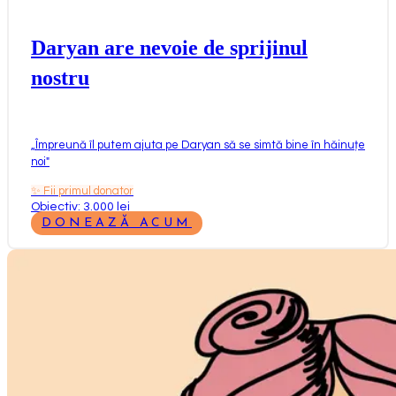
Daryan are nevoie de sprijinul
nostru
„
Împreună îl putem ajuta pe Daryan să se simtă bine în hăinuțe
noi
"
✨
Fii primul donator
Obiectiv: 3.000 lei
DONEAZĂ ACUM