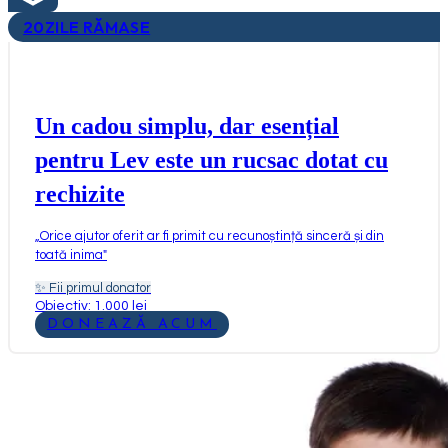
20
ZILE RĂMASE
Un cadou simplu, dar esențial
pentru Lev este un rucsac dotat cu
rechizite
„
Orice ajutor oferit ar fi primit cu recunoștință sinceră și din
toată inima
"
✨
Fii primul donator
Obiectiv: 1.000 lei
DONEAZĂ ACUM