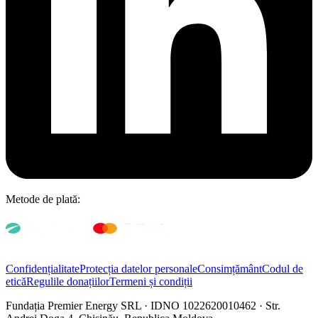
Metode de plată:
Confidențialitate
Protecția datelor personale
Consimțământ
Codul de
etică
Regulile donațiilor
Termeni și condiții
Fundația Premier Energy SRL · IDNO 1022620010462 · Str.