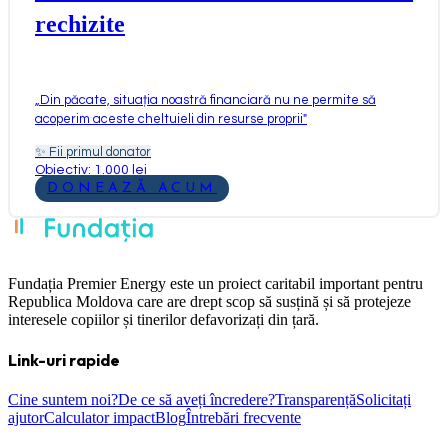
rechizite
„
Din păcate, situația noastră financiară nu ne permite să
acoperim aceste cheltuieli din resurse proprii
"
✨
Fii primul donator
Obiectiv: 1.000 lei
DONEAZĂ ACUM
Fundația Premier Energy este un proiect caritabil important pentru
Republica Moldova care are drept scop să susțină și să protejeze
interesele copiilor și tinerilor defavorizați din țară.
Link-uri rapide
Cine suntem noi?
De ce să aveți încredere?
Transparență
Solicitați
ajutor
Calculator impact
Blog
Întrebări frecvente