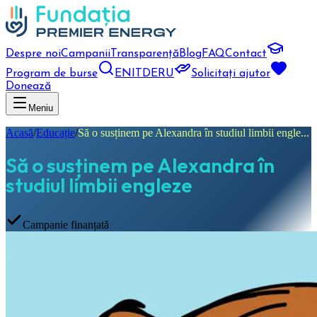
Despre noi
Campanii
Transparență
Blog
FAQ
Contact
Program de burse
EN
IT
DE
RU
Solicitați ajutor
Donează
Meniu
Acasă
/
Educație
/
Să o susținem pe Alexandra în studiul limbii engle...
Să o susținem pe Alexandra în
studiul limbii engleze
Campanie finanțată