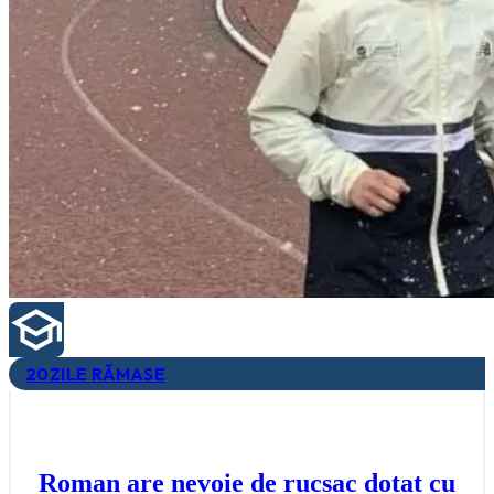
20
ZILE RĂMASE
Roman are nevoie de rucsac dotat cu