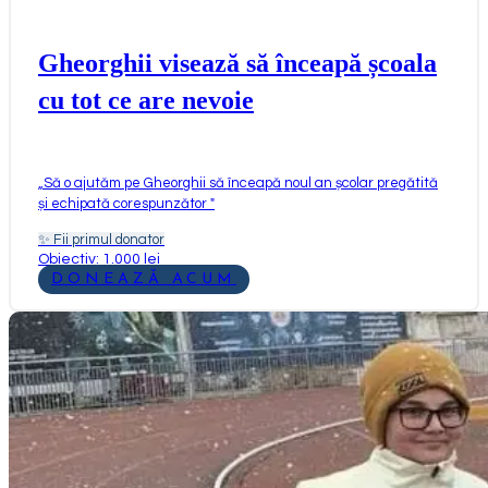
Gheorghii visează să înceapă școala
cu tot ce are nevoie
„
Să o ajutăm pe Gheorghii să înceapă noul an școlar pregătită
și echipată corespunzător
"
✨
Fii primul donator
Obiectiv: 1.000 lei
DONEAZĂ ACUM