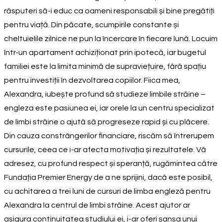
răsputeri să-i educ ca oameni responsabili și bine pregătiți
pentru viață. Din păcate, scumpirile constante și
cheltuielile zilnice ne pun la încercare în fiecare lună. Locuim
într-un apartament achiziționat prin ipotecă, iar bugetul
familiei este la limita minimă de supraviețuire, fără spațiu
pentru investiții în dezvoltarea copiilor. Fiica mea,
Alexandra, iubește profund să studieze limbile străine –
engleza este pasiunea ei, iar orele la un centru specializat
de limbi străine o ajută să progreseze rapid și cu plăcere.
Din cauza constrângerilor financiare, riscăm să întrerupem
cursurile, ceea ce i-ar afecta motivația și rezultatele. Vă
adresez, cu profund respect și speranță, rugămintea către
Fundația Premier Energy de a ne sprijini, dacă este posibil,
cu achitarea a trei luni de cursuri de limba engleză pentru
Alexandra la centrul de limbi străine. Acest ajutor ar
asigura continuitatea studiului ei, i-ar oferi șansa unui