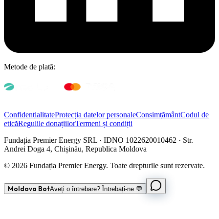
Metode de plată:
Confidențialitate
Protecția datelor personale
Consimțământ
Codul de
etică
Regulile donațiilor
Termeni și condiții
Fundația Premier Energy SRL · IDNO 1022620010462 · Str.
Andrei Doga 4, Chișinău, Republica Moldova
© 2026 Fundația Premier Energy. Toate drepturile sunt rezervate.
Moldova Bot
Aveți o întrebare? Întrebați-ne 💬