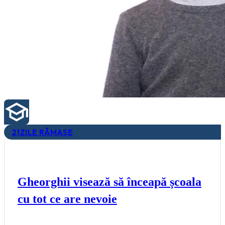
21
ZILE RĂMASE
Gheorghii visează să înceapă școala
cu tot ce are nevoie