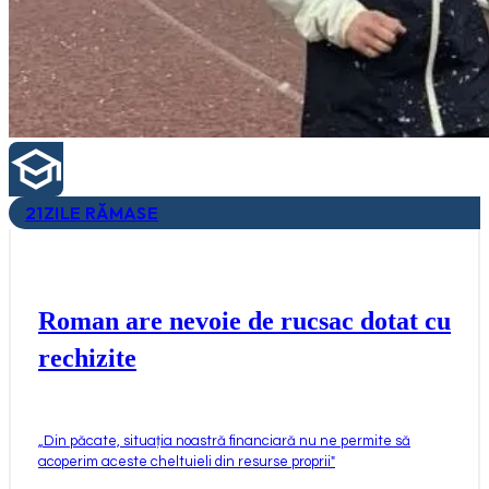
21
ZILE RĂMASE
Roman are nevoie de rucsac dotat cu
rechizite
„
Din păcate, situația noastră financiară nu ne permite să
acoperim aceste cheltuieli din resurse proprii
"