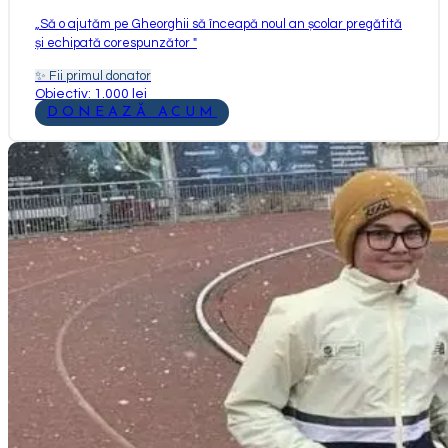
„
Să o ajutăm pe Gheorghii să înceapă noul an școlar pregătită
și echipată corespunzător
"
✨
Fii primul donator
Obiectiv: 1.000 lei
DONEAZĂ ACUM