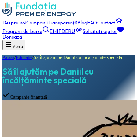
Despre noi
Campanii
Transparență
Blog
FAQ
Contact
Program de burse
EN
IT
DE
RU
Solicitați ajutor
Donează
Meniu
Acasă
/
Educație
/
Să îl ajutăm pe Daniil cu încălțăminte specială
Să îl ajutăm pe Daniil cu
încălțăminte specială
Campanie finanțată