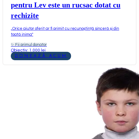
pentru Lev este un rucsac dotat cu
rechizite
„
Orice ajutor oferit ar fi primit cu recunoștință sinceră și din
toată inima
"
✨
Fii primul donator
Obiectiv: 1.000 lei
DONEAZĂ ACUM