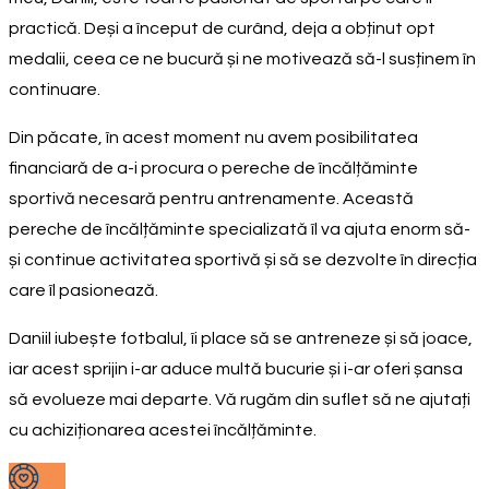
practică. Deși a început de curând, deja a obținut opt
medalii, ceea ce ne bucură și ne motivează să-l susținem în
continuare.
Din păcate, în acest moment nu avem posibilitatea
financiară de a-i procura o pereche de încălțăminte
sportivă necesară pentru antrenamente. Această
pereche de încălțăminte specializată îl va ajuta enorm să-
și continue activitatea sportivă și să se dezvolte în direcția
care îl pasionează.
Daniil iubește fotbalul, îi place să se antreneze și să joace,
iar acest sprijin i-ar aduce multă bucurie și i-ar oferi șansa
să evolueze mai departe. Vă rugăm din suflet să ne ajutați
cu achiziționarea acestei încălțăminte.