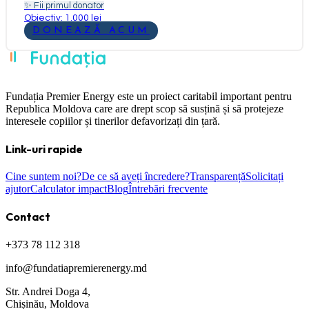
✨
Fii primul donator
Obiectiv: 1.000 lei
DONEAZĂ ACUM
Fundația Premier Energy este un proiect caritabil important pentru
Republica Moldova care are drept scop să susțină și să protejeze
interesele copiilor și tinerilor defavorizați din țară.
Link-uri rapide
Cine suntem noi?
De ce să aveți încredere?
Transparență
Solicitați
ajutor
Calculator impact
Blog
Întrebări frecvente
Contact
+373 78 112 318
info@fundatiapremierenergy.md
Str. Andrei Doga 4,
Chișinău, Moldova