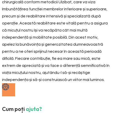
chirurgicală conform metodicii Ulzibat, care va viza
îmbunătățirea funcției membrelor inferioare și superioare,
precum și de reabilitare intensivă și specializată după
operație. Această reabilitare este vitală pentru a asigura
că micuțul nostru își va recăpăta cât mai multă
independență și mobilitate posibilă. Din acest motiv,
apelez la bunăvoința și generozitatea dumneavoastră
pentru a ne oferi sprijinul necesar în această perioadă
dificilă. Fiecare contribuție, fie ea mare sau mică, este
extrem de apreciată și va face o diferență semnificativă în
viața micuțului nostru, ajutându-l să-și recâștige
independența și să-și construiască un viitor mai luminos.
Cum poți
ajuta?