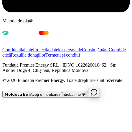
Metode de plată:
Confidențialitate
Protecția datelor personale
Consimțământ
Codul de
etică
Regulile donațiilor
Termeni și condiții
Fundația Premier Energy SRL · IDNO 1022620010462 · Str.
Andrei Doga 4, Chișinău, Republica Moldova
© 2026 Fundația Premier Energy. Toate drepturile sunt rezervate.
Moldova Bot
Aveți o întrebare? Întrebați-ne 💬