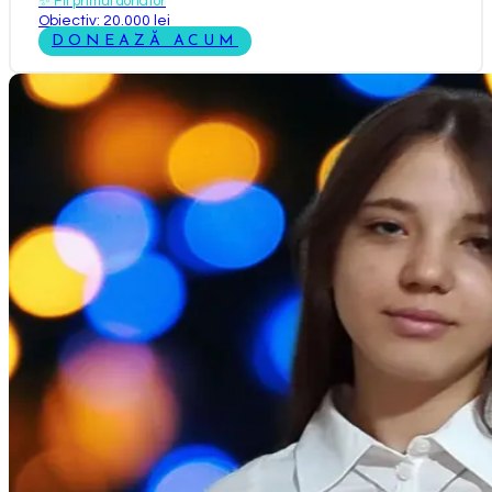
✨
Fii primul donator
Obiectiv: 20.000 lei
DONEAZĂ ACUM