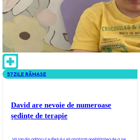
57
ZILE RĂMASE
David are nevoie de numeroase
ședințe de terapie
„
Vă rog din adâncul sufletului să analizați posibilitatea de a ne