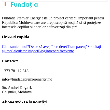
Fundația Premier Energy este un proiect caritabil important pentru
Republica Moldova care are drept scop să susțină și să protejeze
interesele copiilor și tinerilor defavorizați din țară.
Link-uri rapide
Cine suntem noi?
De ce să aveți încredere?
Transparență
Solicitați
ajutor
Calculator impact
Blog
Întrebări frecvente
Contact
+373 78 112 318
info@fundatiapremierenergy.md
Str. Andrei Doga 4,
Chișinău, Moldova
Abonează-te la noutăți