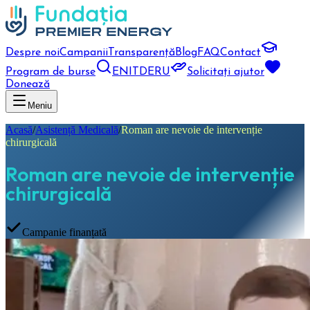
Despre noi
Campanii
Transparență
Blog
FAQ
Contact
Program de burse
EN
IT
DE
RU
Solicitați ajutor
Donează
Meniu
Acasă
/
Asistență Medicală
/
Roman are nevoie de intervenție
chirurgicală
Roman are nevoie de intervenție
chirurgicală
Campanie finanțată