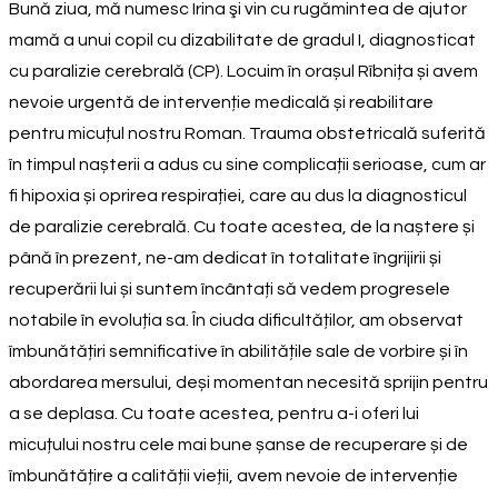
Bună ziua, mă numesc Irina şi vin cu rugămintea de ajutor
mamă a unui copil cu dizabilitate de gradul I, diagnosticat
cu paralizie cerebrală (CP). Locuim în orașul Rîbnița și avem
nevoie urgentă de intervenție medicală și reabilitare
pentru micuțul nostru Roman. Trauma obstetricală suferită
în timpul nașterii a adus cu sine complicații serioase, cum ar
fi hipoxia și oprirea respirației, care au dus la diagnosticul
de paralizie cerebrală. Cu toate acestea, de la naștere și
până în prezent, ne-am dedicat în totalitate îngrijirii și
recuperării lui și suntem încântați să vedem progresele
notabile în evoluția sa. În ciuda dificultăților, am observat
îmbunătățiri semnificative în abilitățile sale de vorbire și în
abordarea mersului, deși momentan necesită sprijin pentru
a se deplasa. Cu toate acestea, pentru a-i oferi lui
micuțului nostru cele mai bune șanse de recuperare și de
îmbunătățire a calității vieții, avem nevoie de intervenție