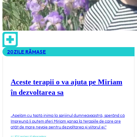
20
ZILE RĂMASE
Aceste terapii o va ajuta pe Miriam
în dezvoltarea sa
„
Apelăm cu toată inima la sprijinul dumneavoastră, sperând că
împreună îi putem oferi Miriam șansa la terapiile de care are
atât de mare nevoie pentru dezvoltarea și viitorul ei.
"