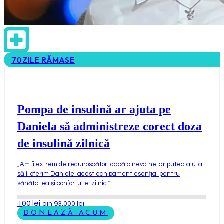
70
ZILE RĂMASE
Pompa de insulină ar ajuta pe
Daniela să administreze corect doza
de insulină zilnică
„
Am fi extrem de recunoscători dacă cineva ne-ar putea ajuta
să îi oferim Danielei acest echipament esențial pentru
sănătatea și confortul ei zilnic.
"
100
lei
din 93.000 lei
DONEAZĂ ACUM