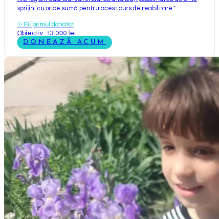
sprijini cu orice sumă pentru acest curs de reabilitare.
"
✨
Fii primul donator
Obiectiv: 13.000 lei
DONEAZĂ ACUM