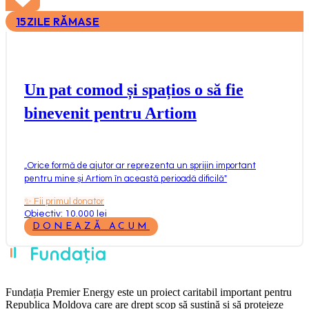
15
ZILE RĂMASE
Un pat comod și spațios o să fie
binevenit pentru Artiom
„
Orice formă de ajutor ar reprezenta un sprijin important
pentru mine și Artiom în această perioadă dificilă
"
✨
Fii primul donator
Obiectiv: 10.000 lei
DONEAZĂ ACUM
Fundația Premier Energy este un proiect caritabil important pentru
Republica Moldova care are drept scop să susțină și să protejeze