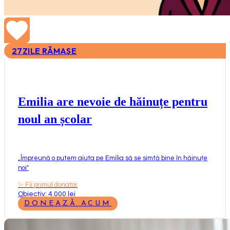
27
ZILE RĂMASE
Emilia are nevoie de hăinuțe pentru
noul an școlar
„
Împreună o putem ajuta pe Emilia să se simtă bine în hăinuțe
noi
"
✨
Fii primul donator
Obiectiv: 4.000 lei
DONEAZĂ ACUM