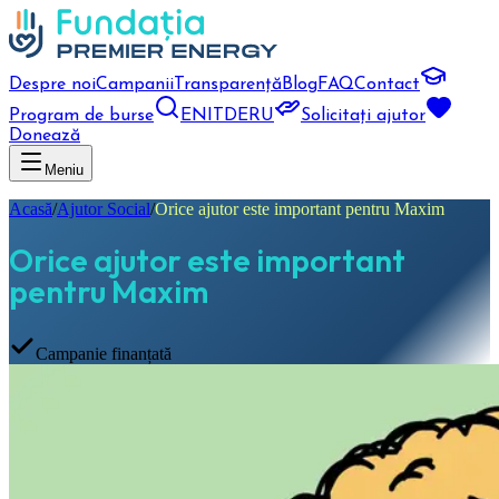
Despre noi
Campanii
Transparență
Blog
FAQ
Contact
Program de burse
EN
IT
DE
RU
Solicitați ajutor
Donează
Meniu
Acasă
/
Ajutor Social
/
Orice ajutor este important pentru Maxim
Orice ajutor este important
pentru Maxim
Campanie finanțată