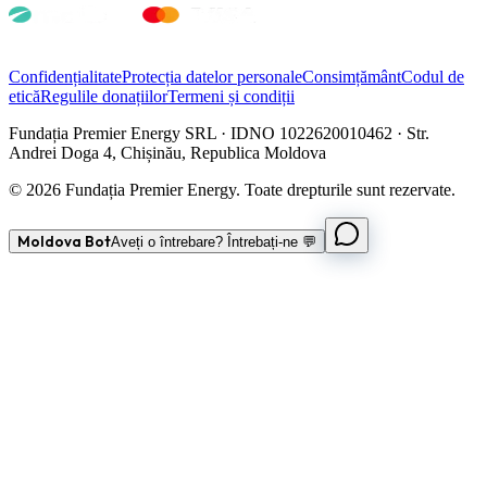
Confidențialitate
Protecția datelor personale
Consimțământ
Codul de
etică
Regulile donațiilor
Termeni și condiții
Fundația Premier Energy SRL · IDNO 1022620010462 · Str.
Andrei Doga 4, Chișinău, Republica Moldova
© 2026 Fundația Premier Energy. Toate drepturile sunt rezervate.
Moldova Bot
Aveți o întrebare? Întrebați-ne 💬