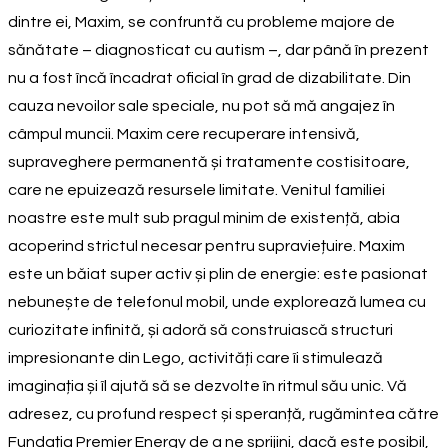
dintre ei, Maxim, se confruntă cu probleme majore de
sănătate – diagnosticat cu autism –, dar până în prezent
nu a fost încă încadrat oficial în grad de dizabilitate. Din
cauza nevoilor sale speciale, nu pot să mă angajez în
câmpul muncii. Maxim cere recuperare intensivă,
supraveghere permanentă și tratamente costisitoare,
care ne epuizează resursele limitate. Venitul familiei
noastre este mult sub pragul minim de existență, abia
acoperind strictul necesar pentru supraviețuire. Maxim
este un băiat super activ și plin de energie: este pasionat
nebunește de telefonul mobil, unde explorează lumea cu
curiozitate infinită, și adoră să construiască structuri
impresionante din Lego, activități care îi stimulează
imaginația și îl ajută să se dezvolte în ritmul său unic. Vă
adresez, cu profund respect și speranță, rugămintea către
Fundația Premier Energy de a ne sprijini, dacă este posibil,