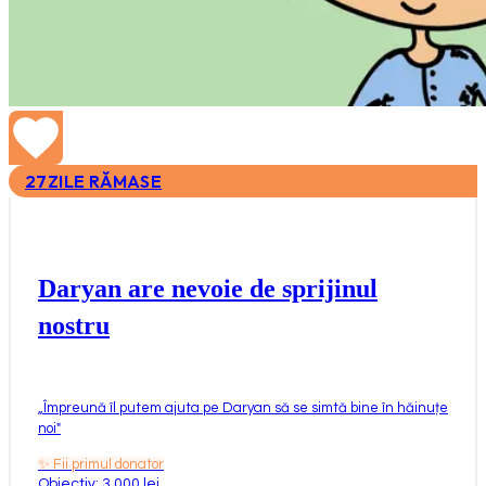
27
ZILE RĂMASE
Daryan are nevoie de sprijinul
nostru
„
Împreună îl putem ajuta pe Daryan să se simtă bine în hăinuțe
noi
"
✨
Fii primul donator
Obiectiv: 3.000 lei