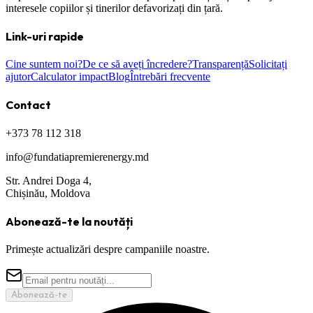
interesele copiilor și tinerilor defavorizați din țară.
Link-uri rapide
Cine suntem noi?
De ce să aveți încredere?
Transparență
Solicitați
ajutor
Calculator impact
Blog
Întrebări frecvente
Contact
+373 78 112 318
info@fundatiapremierenergy.md
Str. Andrei Doga 4,
Chișinău, Moldova
Abonează-te la noutăți
Primește actualizări despre campaniile noastre.
Abonează-te