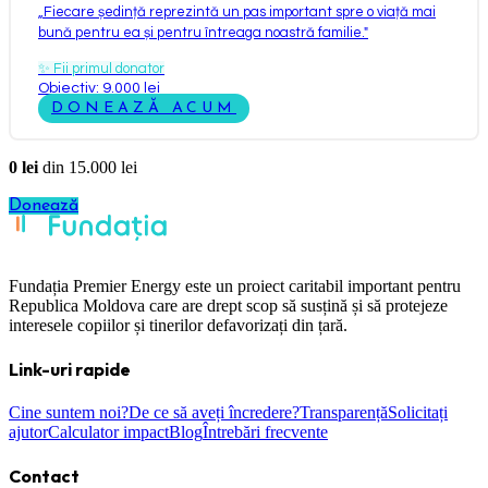
„
Fiecare ședință reprezintă un pas important spre o viață mai
bună pentru ea și pentru întreaga noastră familie.
"
✨
Fii primul donator
Obiectiv: 9.000 lei
DONEAZĂ ACUM
0
lei
din
15.000
lei
Donează
Fundația Premier Energy este un proiect caritabil important pentru
Republica Moldova care are drept scop să susțină și să protejeze
interesele copiilor și tinerilor defavorizați din țară.
Link-uri rapide
Cine suntem noi?
De ce să aveți încredere?
Transparență
Solicitați
ajutor
Calculator impact
Blog
Întrebări frecvente
Contact