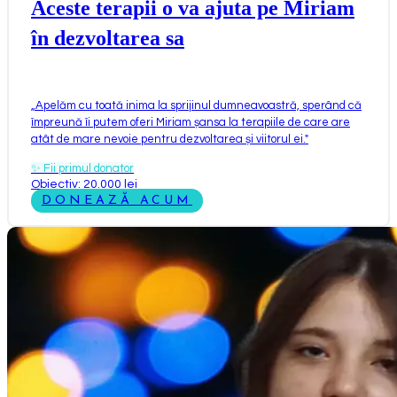
Aceste terapii o va ajuta pe Miriam
în dezvoltarea sa
„
Apelăm cu toată inima la sprijinul dumneavoastră, sperând că
împreună îi putem oferi Miriam șansa la terapiile de care are
atât de mare nevoie pentru dezvoltarea și viitorul ei.
"
✨
Fii primul donator
Obiectiv: 20.000 lei
DONEAZĂ ACUM