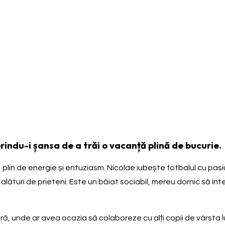
indu-i șansa de a trăi o vacanță plină de bucurie.
lin de energie și entuziasm. Nicolae iubește fotbalul cu pasiune
lături de prieteni. Este un băiat sociabil, mereu dornic să int
ă, unde ar avea ocazia să colaboreze cu alți copii de vârsta lui,