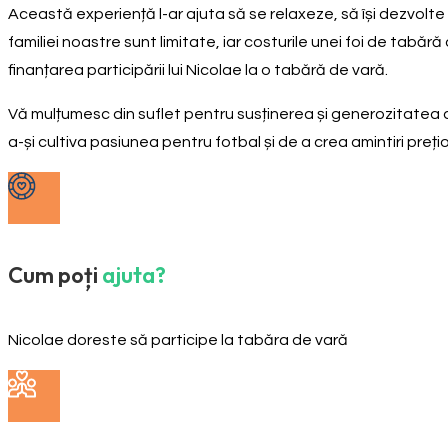
Această experiență l-ar ajuta să se relaxeze, să își dezvolte 
familiei noastre sunt limitate, iar costurile unei foi de tabă
finanțarea participării lui Nicolae la o tabără de vară.
Vă mulțumesc din suflet pentru susținerea și generozitatea 
a-și cultiva pasiunea pentru fotbal și de a crea amintiri preți
Cum poți
ajuta?
Nicolae doreste să participe la tabăra de vară