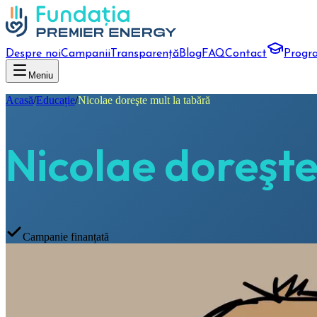
Despre noi
Campanii
Transparență
Blog
FAQ
Contact
Progr
Meniu
Acasă
/
Educație
/
Nicolae doreşte mult la tabără
Nicolae doreşte
Campanie finanțată