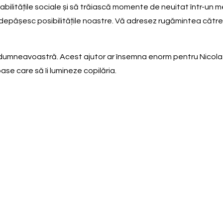
abilitățile sociale și să trăiască momente de neuitat într-un me
ră depășesc posibilitățile noastre. Vă adresez rugămintea către
dumneavoastră. Acest ajutor ar însemna enorm pentru Nicolae,
oase care să îi lumineze copilăria.