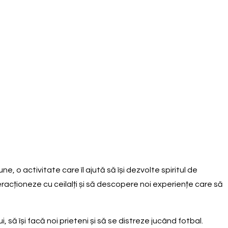
, o activitate care îl ajută să își dezvolte spiritul de
eracționeze cu ceilalți și să descopere noi experiențe care să
 să își facă noi prieteni și să se distreze jucând fotbal.