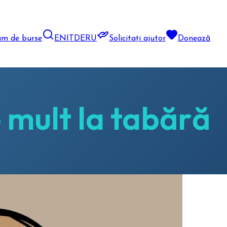
am de burse
EN
IT
DE
RU
Solicitați ajutor
Donează
 mult la tabără