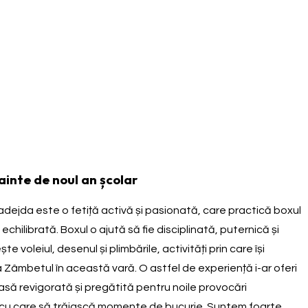
inte de noul an școlar
dejda este o fetiță activă și pasionată, care practică boxul
chilibrată. Boxul o ajută să fie disciplinată, puternică și
 voleiul, desenul și plimbările, activități prin care își
 Zâmbetul în această vară. O astfel de experiență i-ar oferi
casă revigorată și pregătită pentru noile provocări
, cu care să trăiască momente de bucurie. Suntem foarte