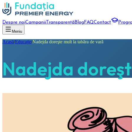
Despre noi
Campanii
Transparență
Blog
FAQ
Contact
Progr
Meniu
Acasă
/
Educație
/
Nadejda doreşte mult la tabăra de vară
Nadejda doreşte