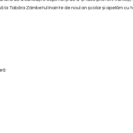
 la Tabăra Zâmbetul înainte de noul an școlar și apelăm cu to
ară