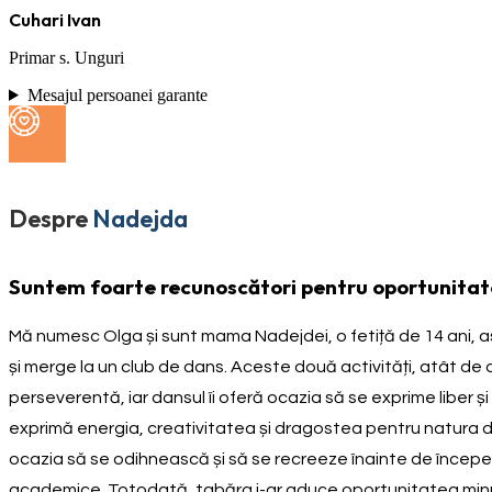
Cuhari Ivan
Primar s. Unguri
Mesajul persoanei garante
Despre
Nadejda
Suntem foarte recunoscători pentru oportunitate
Mă numesc Olga și sunt mama Nadejdei, o fetiță de 14 ani, a
și merge la un club de dans. Aceste două activități, atât de di
perseverentă, iar dansul îi oferă ocazia să se exprime liber și 
exprimă energia, creativitatea și dragostea pentru natura di
ocazia să se odihnească și să se recreeze înainte de începere
academice. Totodată, tabăra i-ar aduce oportunitatea minun