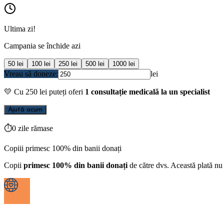
Ultima zi!
Campania se închide azi
50
lei
100
lei
250
lei
500
lei
1000
lei
Vreau să doneze:
lei
💛
Cu
250
lei puteți oferi
1 consultație medicală la un specialist
Ajută acum
⏱
0 zile rămase
Copiii primesc 100% din banii donați
Copii
primesc 100% din banii donați
de către dvs. Această plată nu 