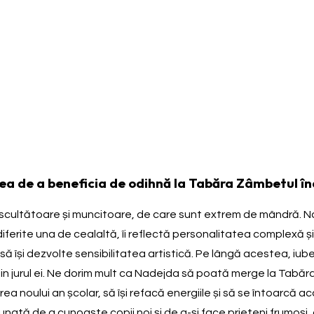
a de a beneficia de odihnă la Tabăra Zâmbetul îna
scultătoare și muncitoare, de care sunt extrem de mândră. Na
ferite una de cealaltă, îi reflectă personalitatea complexă și e
să își dezvolte sensibilitatea artistică. Pe lângă acestea, iubește
n jurul ei. Ne dorim mult ca Nadejda să poată merge la Tabăra
a noului an școlar, să își refacă energiile și să se întoarcă a
ată de a cunoaște copii noi și de a-și face prieteni frumoși