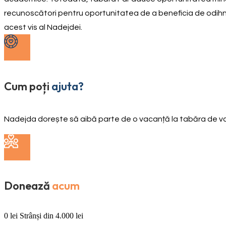
recunoscători pentru oportunitatea de a beneficia de odihnă
acest vis al Nadejdei.
Cum poți
ajuta?
Nadejda dorește să aibă parte de o vacanță la tabăra de v
Donează
acum
0
lei
Strânși din
4.000
lei