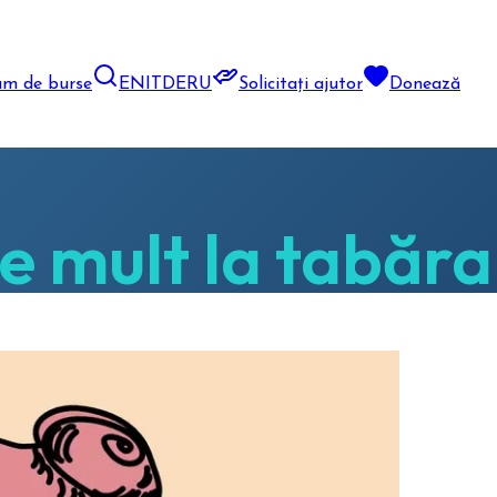
am de burse
EN
IT
DE
RU
Solicitați ajutor
Donează
 mult la tabăra