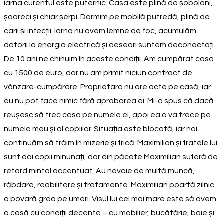
iarna curentul este puternic. Casa este plină de șobolani,
șoareci și chiar șerpi. Dormim pe mobilă putredă, plină de
carii și infecții. Iarna nu avem lemne de foc, acumulăm
datorii la energia electrică și deseori suntem deconectați.
De 10 ani ne chinuim în aceste condiții. Am cumpărat casa
cu 1500 de euro, dar nu am primit niciun contract de
vânzare-cumpărare. Proprietara nu are acte pe casă, iar
eu nu pot face nimic fără aprobarea ei. Mi-a spus că dacă
reușesc să trec casa pe numele ei, apoi ea o va trece pe
numele meu și al copiilor. Situația este blocată, iar noi
continuăm să trăim în mizerie și frică. Maximilian și fratele lui
sunt doi copii minunați, dar din păcate Maximilian suferă de
retard mintal accentuat. Au nevoie de multă muncă,
răbdare, reabilitare și tratamente. Maximilian poartă zilnic
o povară grea pe umeri. Visul lui cel mai mare este să avem
o casă cu condiții decente – cu mobilier, bucătărie, baie și