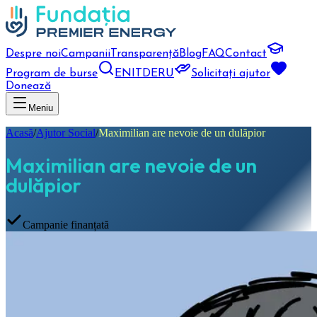
Despre noi
Campanii
Transparență
Blog
FAQ
Contact
Program de burse
EN
IT
DE
RU
Solicitați ajutor
Donează
Meniu
Acasă
/
Ajutor Social
/
Maximilian are nevoie de un dulăpior
Maximilian are nevoie de un
dulăpior
Campanie finanțată