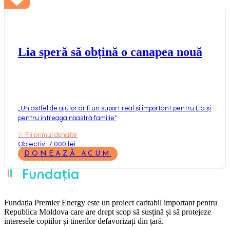
Lia speră să obțină o canapea nouă
„
Un astfel de ajutor ar fi un suport real și important pentru Lia și
pentru întreaga noastră familie
"
✨
Fii primul donator
Obiectiv: 7.000 lei
DONEAZĂ ACUM
Fundația Premier Energy este un proiect caritabil important pentru
Republica Moldova care are drept scop să susțină și să protejeze
interesele copiilor și tinerilor defavorizați din țară.