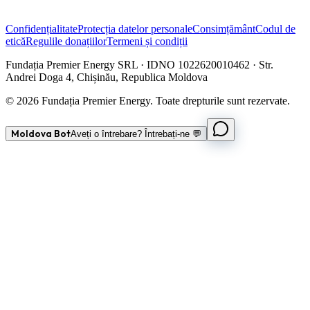
Confidențialitate
Protecția datelor personale
Consimțământ
Codul de
etică
Regulile donațiilor
Termeni și condiții
Fundația Premier Energy SRL · IDNO 1022620010462 · Str.
Andrei Doga 4, Chișinău, Republica Moldova
© 2026 Fundația Premier Energy. Toate drepturile sunt rezervate.
Moldova Bot
Aveți o întrebare? Întrebați-ne 💬