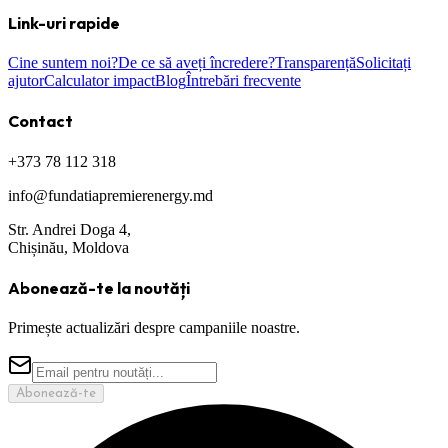
Link-uri rapide
Cine suntem noi?
De ce să aveți încredere?
Transparență
Solicitați
ajutor
Calculator impact
Blog
Întrebări frecvente
Contact
+373 78 112 318
info@fundatiapremierenergy.md
Str. Andrei Doga 4,
Chișinău, Moldova
Abonează-te la noutăți
Primește actualizări despre campaniile noastre.
Abonează-te