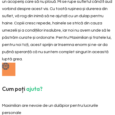
un acoperiș care să nu plouă. Mi se rupe sufletul când îl aud
vorbind despre acest vis. Cu toată rușinea și durerea din
suflet, vă rog din inimă să ne ajutați cu un dulap pentru
haine. Copiii cresc repede, hainele se strică din cauza
umezelii și a condițiilor insalubre, iar noi nu avem unde să le
păstrăm curate și ordonate. Pentru Maximilian și fratele lui,
pentru noi toți, acest sprijin ar însemna enorm și ne-ar da
puțină speranță că nu suntem complet singuri în această
luptă grea.
Cum poți
ajuta?
Maximilian are nevoie de un dulăpior pentru lucrurile
personale