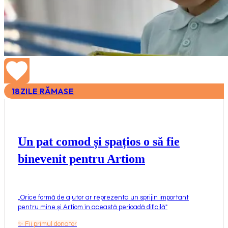
18
ZILE RĂMASE
Un pat comod și spațios o să fie
binevenit pentru Artiom
„
Orice formă de ajutor ar reprezenta un sprijin important
pentru mine și Artiom în această perioadă dificilă
"
✨
Fii primul donator