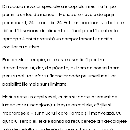
Din cauza nevoilor speciale ale copilului meu, nu îmi pot
permite un loc de muncă – Marius are nevoie de sprijin
permanent, 24 de ore din 24. Este un copil non-verbal, are
dificultăți serioase în alimentație, încă poartă scutec la
aproape 4 ani și prezintă un comportament specific
copiilor cu autism.
Facem zilnic terapie, care este esențială pentru
dezvoltarea lui, dar, din păcate, extrem de costisitoare
pentru noi. Tot efortul financiar cade pe umerii mei, iar
posibilitățile mele sunt limitate.
Marius este un copil vesel, curios și foarte interesat de
lumea care îl înconjoară. Iubește animalele, cărțile și
tractorașele – sunt lucruri care îl atrag și îl motivează. Cu
ajutorul terapiei, el are șansa să recupereze din decalajele
față de ceilalți copii de vârsta lui și, într-o zi, să poată