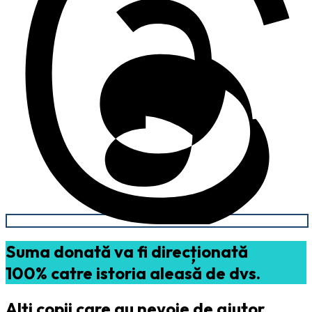
Suma donată va fi direcționată
100% catre istoria aleasă de dvs.
Alți copii care au nevoie de ajutor