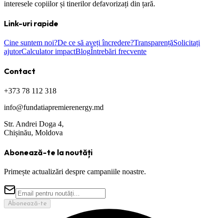
interesele copiilor și tinerilor defavorizați din țară.
Link-uri rapide
Cine suntem noi?
De ce să aveți încredere?
Transparență
Solicitați
ajutor
Calculator impact
Blog
Întrebări frecvente
Contact
+373 78 112 318
info@fundatiapremierenergy.md
Str. Andrei Doga 4,
Chișinău, Moldova
Abonează-te la noutăți
Primește actualizări despre campaniile noastre.
Abonează-te