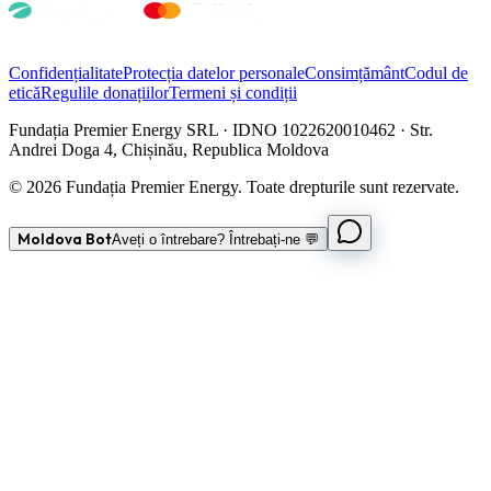
Confidențialitate
Protecția datelor personale
Consimțământ
Codul de
etică
Regulile donațiilor
Termeni și condiții
Fundația Premier Energy SRL · IDNO 1022620010462 · Str.
Andrei Doga 4, Chișinău, Republica Moldova
© 2026 Fundația Premier Energy. Toate drepturile sunt rezervate.
Moldova Bot
Aveți o întrebare? Întrebați-ne 💬