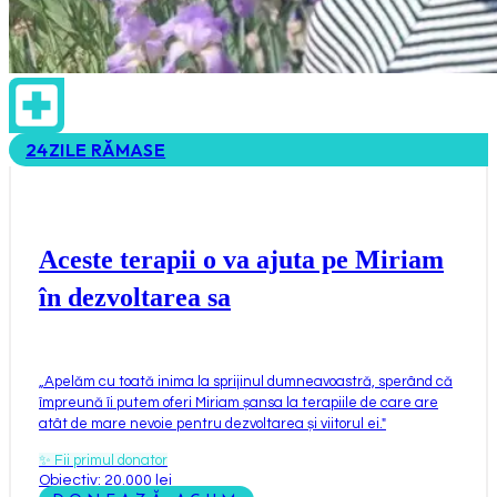
24
ZILE RĂMASE
Aceste terapii o va ajuta pe Miriam
în dezvoltarea sa
„
Apelăm cu toată inima la sprijinul dumneavoastră, sperând că
împreună îi putem oferi Miriam șansa la terapiile de care are
atât de mare nevoie pentru dezvoltarea și viitorul ei.
"
✨
Fii primul donator
Obiectiv: 20.000 lei