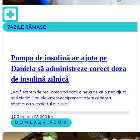
74
ZILE RĂMASE
Pompa de insulină ar ajuta pe
Daniela să administreze corect doza
de insulină zilnică
„
Am fi extrem de recunoscători dacă cineva ne-ar putea ajuta
să îi oferim Danielei acest echipament esențial pentru
sănătatea și confortul ei zilnic.
"
100
lei
din 93.000 lei
DONEAZĂ ACUM