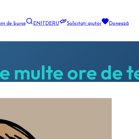
am de burse
EN
IT
DE
RU
Solicitați ajutor
Donează
e multe ore de 