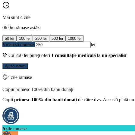
Mai sunt 4 zile
0h 0m rămase astăzi
50
lei
100
lei
250
lei
500
lei
1000
lei
Vreau să doneze:
lei
💛
Cu
250
lei puteți oferi
1 consultație medicală la un specialist
Ajută acum
⏱
4 zile rămase
Copiii primesc 100% din banii donați
Copii
primesc 100% din banii donați
de către dvs. Această plată nu 
4
zile ramase