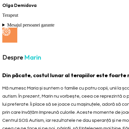
Olga Demidova
Terapeut
Mesajul persoanei garante
Despre
Marin
Din păcate, costul lunar al terapiilor este foarte 
Mă numesc Maria și suntem o familie cu patru copii, unii la școa
autism. În prezent, Marin nu vorbește, ceea ce reprezintă o pr
lui preferate. Îi place să se joace cu mașinuțele, adoră să c
prin care învățăm împreună culorile. Aceste momente de joacă n
Centrul SOS Autism, iar rezultatele ne dau speranță și ne moti
ceea ce ne face și pe noi, părinții, să îl înțelegem mai bine. F