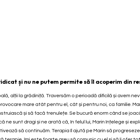
ridicat și nu ne putem permite să îl acoperim din res
lă, alții la grădiniță. Traversăm o perioadă dificilă și avem nev
ovocare mare atât pentru el, cât și pentru noi, ca familie. Mari
onstruiască și să facă trenulețe. Se bucură enorm când se joacă
e sunt dragi și ne arată că, în felul lui, Marin înțelege și exp
vează să continuăm. Terapia îl ajută pe Marin să progreseze, să
ără terapie, îmi este foarte greu să comunic cu el și să îi ofer 