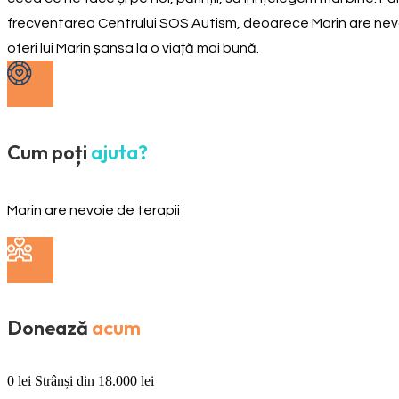
frecventarea Centrului SOS Autism, deoarece Marin are nevoie 
oferi lui Marin șansa la o viață mai bună.
Cum poți
ajuta?
Marin are nevoie de terapii
Donează
acum
0
lei
Strânși din
18.000
lei