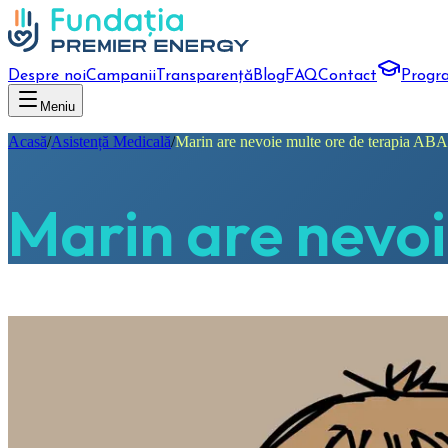
Despre noi
Campanii
Transparență
Blog
FAQ
Contact
Progr
Meniu
Acasă
/
Asistență Medicală
/
Marin are nevoie multe ore de terapia ABA
Marin are nevoi