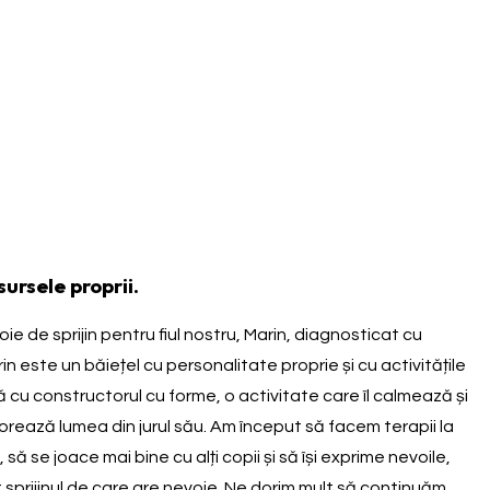
ursele proprii.
oie de sprijin pentru fiul nostru, Marin, diagnosticat cu
n este un băiețel cu personalitate proprie și cu activitățile
 cu constructorul cu forme, o activitate care îl calmează și
lorează lumea din jurul său. Am început să facem terapii la
 se joace mai bine cu alți copii și să își exprime nevoile,
tot sprijinul de care are nevoie. Ne dorim mult să continuăm