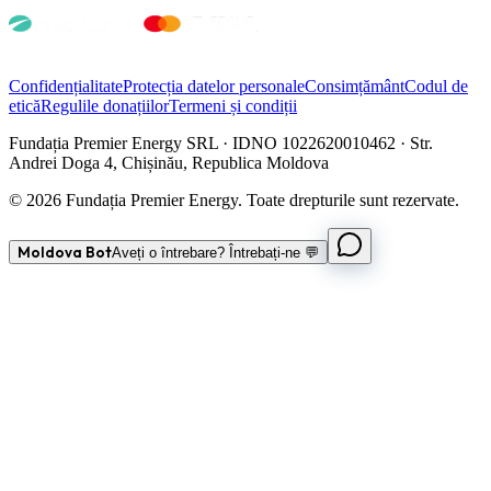
Confidențialitate
Protecția datelor personale
Consimțământ
Codul de
etică
Regulile donațiilor
Termeni și condiții
Fundația Premier Energy SRL · IDNO 1022620010462 · Str.
Andrei Doga 4, Chișinău, Republica Moldova
© 2026 Fundația Premier Energy. Toate drepturile sunt rezervate.
Moldova Bot
Aveți o întrebare? Întrebați-ne 💬