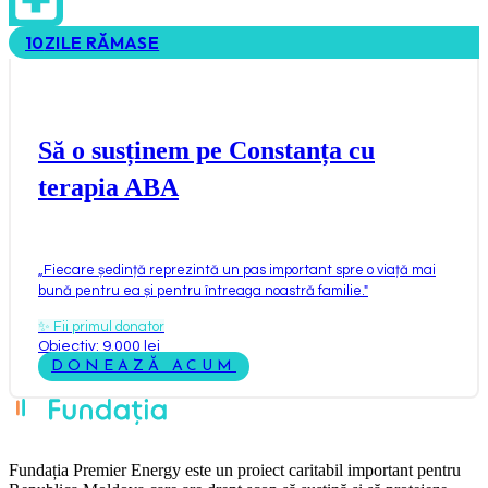
10
ZILE RĂMASE
Să o susținem pe Constanța cu
terapia ABA
„
Fiecare ședință reprezintă un pas important spre o viață mai
bună pentru ea și pentru întreaga noastră familie.
"
✨
Fii primul donator
Obiectiv: 9.000 lei
DONEAZĂ ACUM
Fundația Premier Energy este un proiect caritabil important pentru