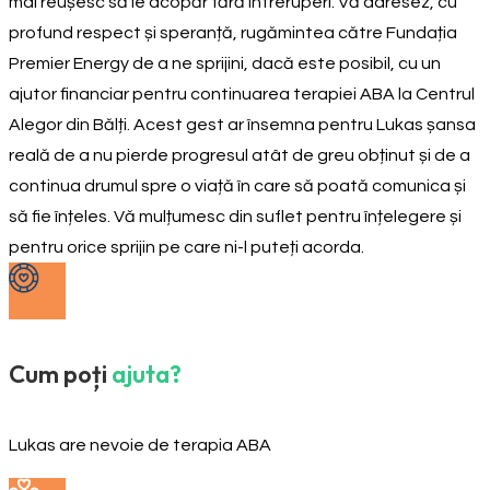
mai reușesc să le acopăr fără întreruperi. Vă adresez, cu
profund respect și speranță, rugămintea către Fundația
Premier Energy de a ne sprijini, dacă este posibil, cu un
ajutor financiar pentru continuarea terapiei ABA la Centrul
Alegor din Bălți. Acest gest ar însemna pentru Lukas șansa
reală de a nu pierde progresul atât de greu obținut și de a
continua drumul spre o viață în care să poată comunica și
să fie înțeles. Vă mulțumesc din suflet pentru înțelegere și
pentru orice sprijin pe care ni-l puteți acorda.
Cum poți
ajuta?
Lukas are nevoie de terapia ABA