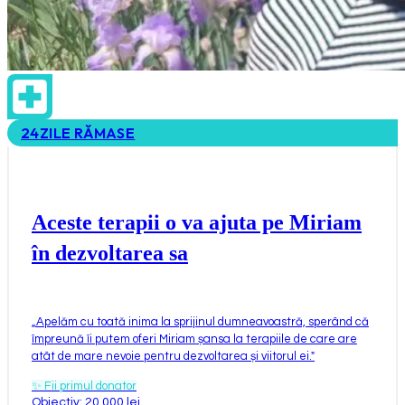
24
ZILE RĂMASE
Aceste terapii o va ajuta pe Miriam
în dezvoltarea sa
„
Apelăm cu toată inima la sprijinul dumneavoastră, sperând că
împreună îi putem oferi Miriam șansa la terapiile de care are
atât de mare nevoie pentru dezvoltarea și viitorul ei.
"
✨
Fii primul donator
Obiectiv: 20.000 lei