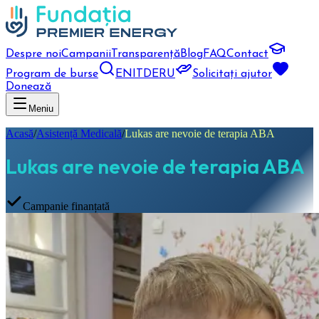
Despre noi
Campanii
Transparență
Blog
FAQ
Contact
Program de burse
EN
IT
DE
RU
Solicitați ajutor
Donează
Meniu
Acasă
/
Asistență Medicală
/
Lukas are nevoie de terapia ABA
Lukas are nevoie de terapia ABA
Campanie finanțată