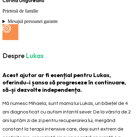
Corina Ungureanu
Prietenă de familie
Mesajul persoanei garante
Despre
Lukas
Acest ajutor ar fi esențial pentru Lukas,
oferindu-i șansa să progreseze în continuare,
să-și dezvolte independența.
Mă numesc Mihaela, sunt mama lui Lukas, un băiețel de 4
ani diagnosticat cu autism infantil sever. De la vârsta de 2
ani luptăm zi de zi pentru recuperarea lui, mergând
constant la terapii intensive care, deși sunt extrem de