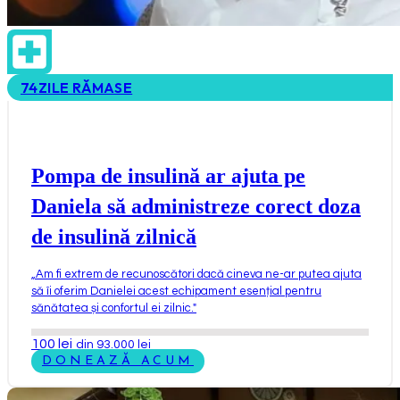
74
ZILE RĂMASE
Pompa de insulină ar ajuta pe
Daniela să administreze corect doza
de insulină zilnică
„
Am fi extrem de recunoscători dacă cineva ne-ar putea ajuta
să îi oferim Danielei acest echipament esențial pentru
sănătatea și confortul ei zilnic.
"
100
lei
din 93.000 lei
DONEAZĂ ACUM