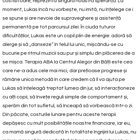
costisitoare, reprezintă singura noastră speranță. La
moment, Lukas încă nu vorbește, nu imită, nu înțelege ce i
se spune și are nevoie de supraveghere și asistență
permanentă pe tot parcursul zilei. În ciuda tuturor
dificultăților, Lukas este un copil plin de energie: adoră să
alerge și să „danseze” în felul lui unic, mișcându-se cu
bucurie pe ritmul muzicii sau pur și simplu din plăcerea de a
se mișca. Terapia ABA la Centrul Alegor din Bălți este cea
care ne-a adus cele mai mici, dar prețioase progrese și
rămâne unica metodă în care credem că îl va ajuta pe
Lukas să înțeleagă treptat lumea din jur, să interacționeze
cu alți copii, să învețe reguli simple de comportament și,
sperăm din tot sufletul, să înceapă să vorbească într-o zi.
Din păcate, costurile lunare pentru aceste terapii
depășesc cu mult posibilitățile noastre financiare, iar eu,
ca mamă singură dedicată în totalitate îngrijirii lui Lukas, nu