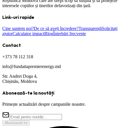
Republica Moldova care are drept scop să susțină și să protejeze
interesele copiilor și tinerilor defavorizați din țară.
Link-uri rapide
Cine suntem noi?
De ce să aveți încredere?
Transparență
Solicitați
ajutor
Calculator impact
Blog
Întrebări frecvente
Contact
+373 78 112 318
info@fundatiapremierenergy.md
Str. Andrei Doga 4,
Chișinău, Moldova
Abonează-te la noutăți
Primește actualizări despre campaniile noastre.
Abonează-te