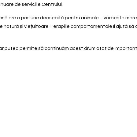
uare de serviciile Centrului.
re, însă are o pasiune deosebită pentru animale – vorbește mer
e natură și viețuitoare. Terapiile comportamentale îl ajută să
e-ar putea permite să continuăm acest drum atât de important