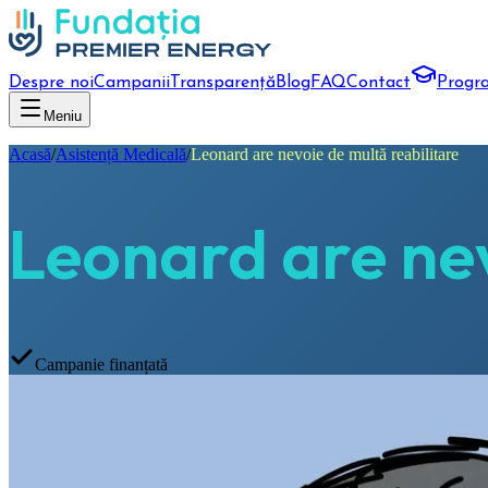
Despre noi
Campanii
Transparență
Blog
FAQ
Contact
Progr
Meniu
Acasă
/
Asistență Medicală
/
Leonard are nevoie de multă reabilitare
Leonard are nev
Campanie finanțată