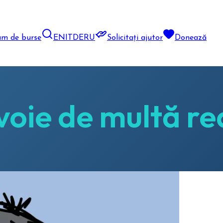
am de burse
EN
IT
DE
RU
Solicitați ajutor
Donează
oie de multă rea