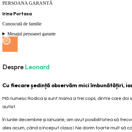
PERSOANA GARANTĂ
Irina Portasa
Cunoscută de familie
Mesajul persoanei garante
Despre
Leonard
Cu fiecare ședință observăm mici îmbunătățiri, ia
Mă numesc Rodica și sunt mama a trei copii, dintre care doi su
autist.
În lunile decembrie și ianuarie, am avut posibilitatea să fre
ales acum, când a început clasa I. Ne dorim foarte mult să con