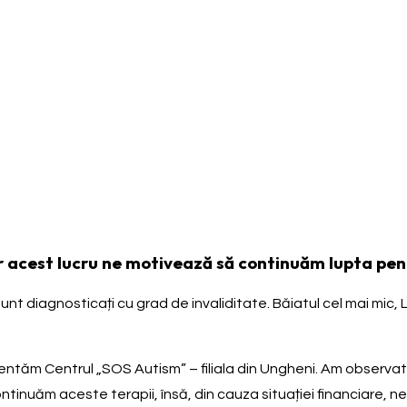
r acest lucru ne motivează să continuăm lupta pentr
nt diagnosticați cu grad de invaliditate. Băiatul cel mai mic, 
cventăm Centrul „SOS Autism” – filiala din Ungheni. Am observa
tinuăm aceste terapii, însă, din cauza situației financiare, ne 