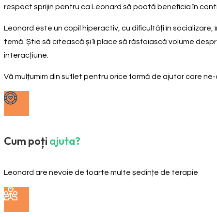
respect sprijin pentru ca Leonard să poată beneficia în contin
Leonard este un copil hiperactiv, cu dificultăți în socializa
temă. Știe să citească și îi place să răsfoiască volume despr
interacțiune.
Vă mulțumim din suflet pentru orice formă de ajutor care n
Cum poți
ajuta?
Leonard are nevoie de foarte multe ședințe de terapie