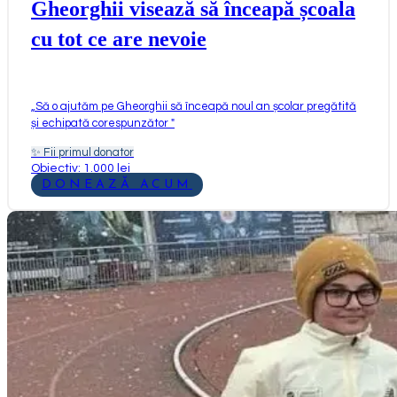
Gheorghii visează să înceapă școala
cu tot ce are nevoie
„
Să o ajutăm pe Gheorghii să înceapă noul an școlar pregătită
și echipată corespunzător
"
✨
Fii primul donator
Obiectiv: 1.000 lei
DONEAZĂ ACUM