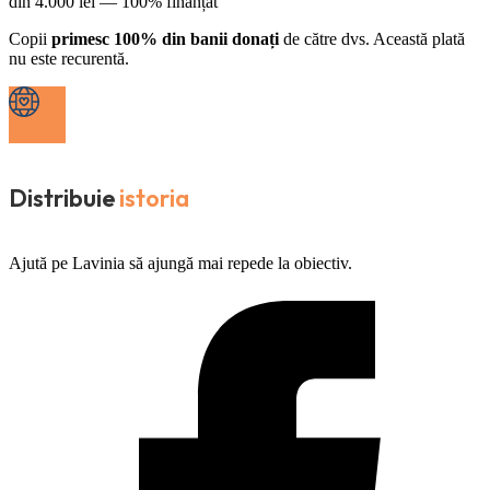
din
4.000
lei —
100% finanțat
Copii
primesc 100% din banii donați
de către dvs. Această plată
nu este recurentă.
Distribuie
istoria
Ajută pe Lavinia să ajungă mai repede la obiectiv.