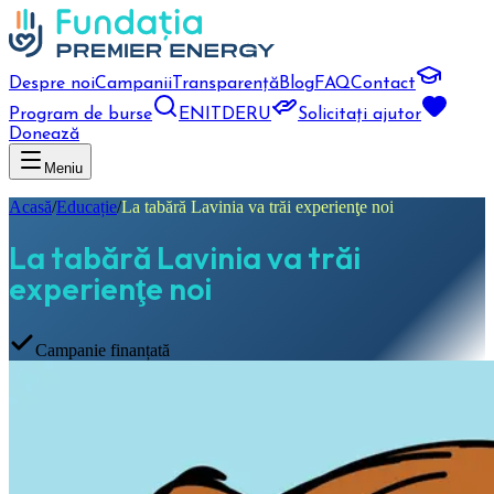
Despre noi
Campanii
Transparență
Blog
FAQ
Contact
Program de burse
EN
IT
DE
RU
Solicitați ajutor
Donează
Meniu
Acasă
/
Educație
/
La tabără Lavinia va trăi experienţe noi
La tabără Lavinia va trăi
experienţe noi
Campanie finanțată