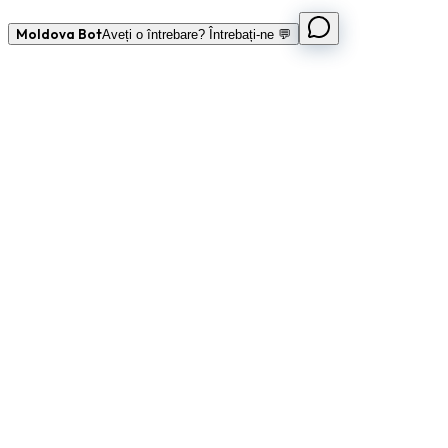
Moldova Bot
Aveți o întrebare? Întrebați-ne 💬