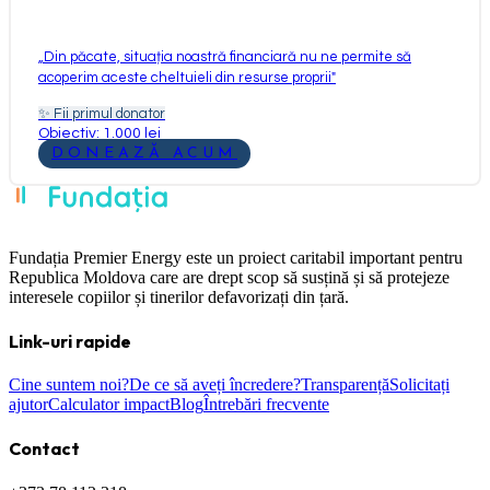
„
Din păcate, situația noastră financiară nu ne permite să
acoperim aceste cheltuieli din resurse proprii
"
✨
Fii primul donator
Obiectiv: 1.000 lei
DONEAZĂ ACUM
Fundația Premier Energy este un proiect caritabil important pentru
Republica Moldova care are drept scop să susțină și să protejeze
interesele copiilor și tinerilor defavorizați din țară.
Link-uri rapide
Cine suntem noi?
De ce să aveți încredere?
Transparență
Solicitați
ajutor
Calculator impact
Blog
Întrebări frecvente
Contact