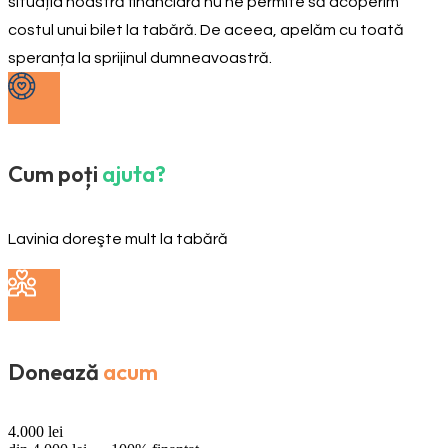
situația noastră financiară nu ne permite să acoperim
costul unui bilet la tabără. De aceea, apelăm cu toată
speranța la sprijinul dumneavoastră.
Cum poți
ajuta?
Lavinia doreşte mult la tabără
Donează
acum
4.000
lei