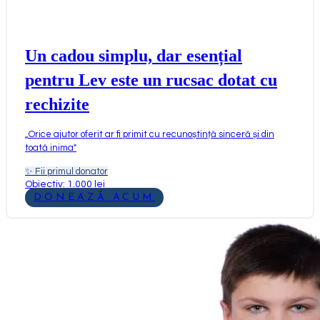
Un cadou simplu, dar esențial
pentru Lev este un rucsac dotat cu
rechizite
„
Orice ajutor oferit ar fi primit cu recunoștință sinceră și din
toată inima
"
✨
Fii primul donator
Obiectiv: 1.000 lei
DONEAZĂ ACUM