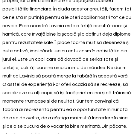
proprie, iar cheltuielile lunare ne depășesc adesea
posibilitățile financiare. În ciuda acestor greutăți, facem tot
ce ne stă în putință pentru a le oferi copiilor noștri tot ce au
nevoie. Fiica noastră Lavinia este o fetiță ascultătoare și
harnică, care învață bine la școală și a obținut deja diplome
pentru rezultatele sale. Îi place foarte mult să deseneze și
este activă, implicându-se cu entuziasm în activitățile din
jurul ei. Este un copil care dă dovadă de seriozitate și
ambiție, calități care ne umplu inima de mândrie. Ne dorim
mult ca Lavinia să poată merge la tabără în această vară.
O astfel de experiență i-ar oferi ocazia să se recreeze, să
socializeze cu alți copii, să își facă prieteni noi și să trăiască
momente frumoase și de neuitat. Suntem convinși că
tabăra ar reprezenta pentru ea o oportunitate minunată
de a se dezvolta, de a câștiga mai multă încredere în sine
și de a se bucura de o vacanță bine meritată. Din păcate,