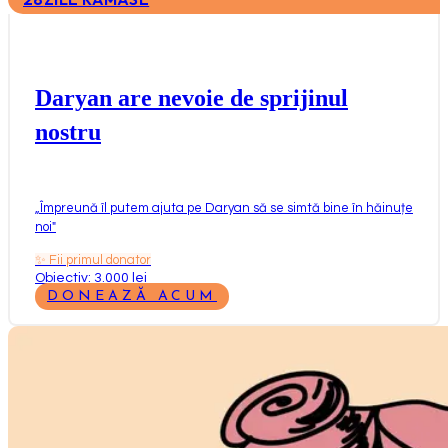
Daryan are nevoie de sprijinul
nostru
„
Împreună îl putem ajuta pe Daryan să se simtă bine în hăinuțe
noi
"
✨
Fii primul donator
Obiectiv: 3.000 lei
DONEAZĂ ACUM