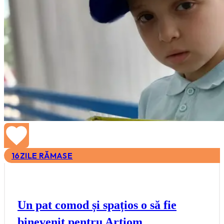
16
ZILE RĂMASE
Un pat comod și spațios o să fie
binevenit pentru Artiom