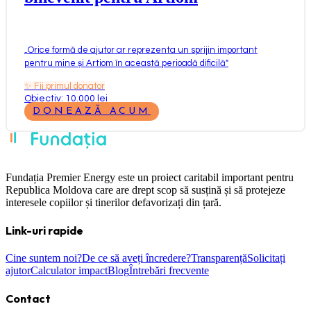
„
Orice formă de ajutor ar reprezenta un sprijin important
pentru mine și Artiom în această perioadă dificilă
"
✨
Fii primul donator
Obiectiv: 10.000 lei
DONEAZĂ ACUM
Fundația Premier Energy este un proiect caritabil important pentru
Republica Moldova care are drept scop să susțină și să protejeze
interesele copiilor și tinerilor defavorizați din țară.
Link-uri rapide
Cine suntem noi?
De ce să aveți încredere?
Transparență
Solicitați
ajutor
Calculator impact
Blog
Întrebări frecvente
Contact