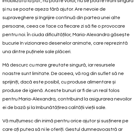
imobilizată la pat, nu poate vorbi, nu se poate hrăni singură
și nu se poate așeza fără ajutor. Are nevoie de
supraveghere și îngrijire continuă din partea unei alte
persoane, ceea ce face ca fiecare zi să fie o provocare
pentru noi. În ciuda dificultăților, Maria-Alexandra găsește
bucurie în vizionarea desenelor animate, care reprezintă
una dintre puținele sale plăceri.
Mă descurc cu mare greutate singură, iar resursele
noastre sunt limitate. De aceea, vă rog din suflet să ne
sprijiniți, dacă este posibil, cu produse alimentare și
produse de igienă. Aceste bunuri ar fi de un real folos
pentru Maria-Alexandra, contribuind la asigurarea nevoilor
ei de bază și la îmbunătățirea calității vieții sale.
Vă mulțumesc din inimă pentru orice ajutor și susținere pe
care ați putea să ni le oferiți. Gestul dumneavoastră ar