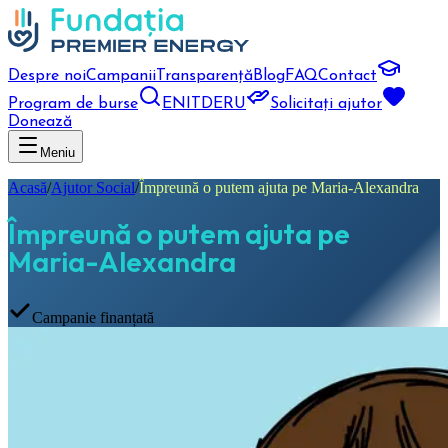
Despre noi
Campanii
Transparență
Blog
FAQ
Contact
Program de burse
EN
IT
DE
RU
Solicitați ajutor
Donează
Meniu
Acasă
/
Ajutor Social
/
Împreună o putem ajuta pe Maria-Alexandra
Împreună o putem ajuta pe
Maria-Alexandra
Campanie finanțată