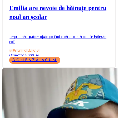
Emilia are nevoie de hăinuțe pentru
noul an școlar
„
Împreună o putem ajuta pe Emilia să se simtă bine în hăinuțe
noi
"
✨
Fii primul donator
Obiectiv: 4.000 lei
DONEAZĂ ACUM