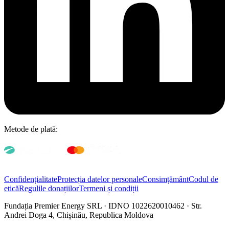
Metode de plată:
Confidențialitate
Protecția datelor personale
Consimțământ
Codul de
etică
Regulile donațiilor
Termeni și condiții
Fundația Premier Energy SRL · IDNO 1022620010462 · Str.
Andrei Doga 4, Chișinău, Republica Moldova