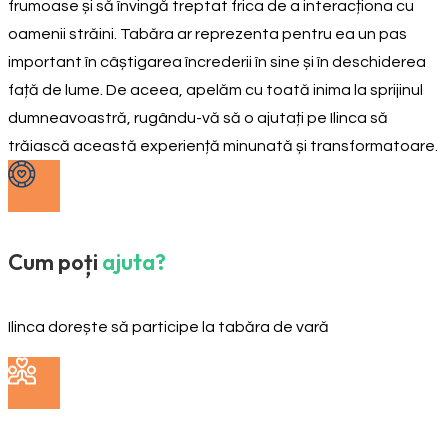
frumoase și să învingă treptat frica de a interacționa cu
oamenii străini. Tabăra ar reprezenta pentru ea un pas
important în câștigarea încrederii în sine și în deschiderea
față de lume. De aceea, apelăm cu toată inima la sprijinul
dumneavoastră, rugându-vă să o ajutați pe Ilinca să
trăiască această experiență minunată și transformatoare.
Cum poți
ajuta?
Ilinca dorește să participe la tabăra de vară