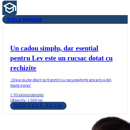
21
ZILE RĂMASE
Un cadou simplu, dar esențial
pentru Lev este un rucsac dotat cu
rechizite
„
Orice ajutor oferit ar fi primit cu recunoștință sinceră și din
toată inima
"
✨
Fii primul donator
Obiectiv: 1.000 lei
DONEAZĂ ACUM