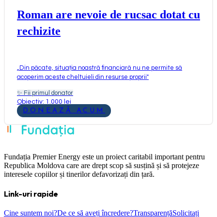
Roman are nevoie de rucsac dotat cu
rechizite
„
Din păcate, situația noastră financiară nu ne permite să
acoperim aceste cheltuieli din resurse proprii
"
✨
Fii primul donator
Obiectiv: 1.000 lei
DONEAZĂ ACUM
Fundația Premier Energy este un proiect caritabil important pentru
Republica Moldova care are drept scop să susțină și să protejeze
interesele copiilor și tinerilor defavorizați din țară.
Link-uri rapide
Cine suntem noi?
De ce să aveți încredere?
Transparență
Solicitați