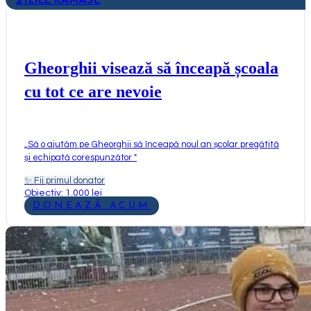
Gheorghii visează să înceapă școala
cu tot ce are nevoie
„
Să o ajutăm pe Gheorghii să înceapă noul an școlar pregătită
și echipată corespunzător
"
✨
Fii primul donator
Obiectiv: 1.000 lei
DONEAZĂ ACUM