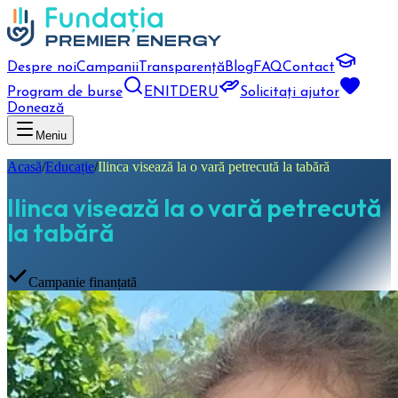
Despre noi
Campanii
Transparență
Blog
FAQ
Contact
Program de burse
EN
IT
DE
RU
Solicitați ajutor
Donează
Meniu
Acasă
/
Educație
/
Ilinca visează la o vară petrecută la tabără
Ilinca visează la o vară petrecută
la tabără
Campanie finanțată