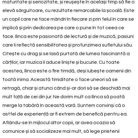
maturitate și seriozitate, și reușește în același timp să fie o
elevă sârguitoare, cu rezultate remarcabile la școală. Este
un copil care ne face mândri în fiecare zi prin felul în care se
implică și prin dedicarea pe care o pune în tot ceea ce
face. Ilinca este pasionată de lectură și de muzică, pasiuni
care îi reflectă sensibilitatea și profunzimea sufletului său.
Citește cu drag și se lasă purtată de lumea fascinantă a
cărților, iar muzica îi aduce liniște și bucurie. Cu toate
acestea, Ilinca este o fire timidă, deși iubește oamenii din
toată inima. Această timiditate o face uneori să se
retragă, chiar și atunci când și-ar dori să se deschidă mai
mult față de cei din jur. Ne dorim mult ca Ilinca să poată
merge la tabără în această vară. Suntem convinși că o
astfel de experiență ar fi extrem de benefică pentru ea.
Aflându-se în mijlocul altor copii, ar avea ocazia să
comunice și să socializeze mai mult, să lege prietenii