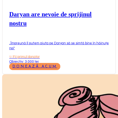
Daryan are nevoie de sprijinul
nostru
„
Împreună îl putem ajuta pe Daryan să se simtă bine în hăinuțe
noi
"
✨
Fii primul donator
Obiectiv: 3.000 lei
DONEAZĂ ACUM