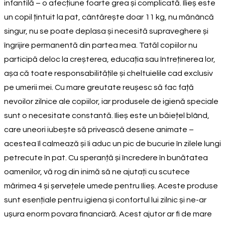
infantilă – o afecțiune foarte grea și complicată. Ilieș este
un copil țintuit la pat, cântărește doar 11 kg, nu mănâncă
singur, nu se poate deplasa și necesită supraveghere și
îngrijire permanentă din partea mea. Tatăl copiilor nu
participă deloc la creșterea, educația sau întreținerea lor,
așa că toate responsabilitățile și cheltuielile cad exclusiv
pe umerii mei. Cu mare greutate reușesc să fac față
nevoilor zilnice ale copiilor, iar produsele de igienă speciale
sunt o necesitate constantă. Ilieș este un băiețel blând,
care uneori iubește să privească desene animate –
acestea îl calmează și îi aduc un pic de bucurie în zilele lungi
petrecute în pat. Cu speranță și încredere în bunătatea
oamenilor, vă rog din inimă să ne ajutați cu scutece
mărimea 4 și șervețele umede pentru Ilieș. Aceste produse
sunt esențiale pentru igiena și confortul lui zilnic și ne-ar
ușura enorm povara financiară. Acest ajutor ar fi de mare