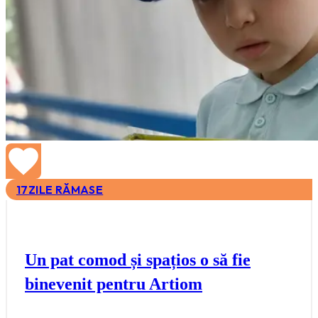
17
ZILE RĂMASE
Un pat comod și spațios o să fie
binevenit pentru Artiom