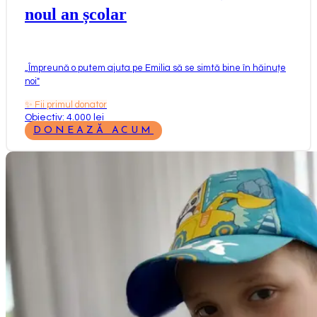
noul an școlar
„
Împreună o putem ajuta pe Emilia să se simtă bine în hăinuțe
noi
"
✨
Fii primul donator
Obiectiv: 4.000 lei
DONEAZĂ ACUM