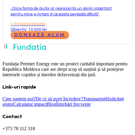
„
Orice formă de ajutor ar reprezenta un sprijin important
pentru mine și Artiom în această perioadă dificilă
"
✨
Fii primul donator
Obiectiv: 10.000 lei
DONEAZĂ ACUM
Fundația Premier Energy este un proiect caritabil important pentru
Republica Moldova care are drept scop să susțină și să protejeze
interesele copiilor și tinerilor defavorizați din țară.
Link-uri rapide
Cine suntem noi?
De ce să aveți încredere?
Transparență
Solicitați
ajutor
Calculator impact
Blog
Întrebări frecvente
Contact
+373 78 112 318