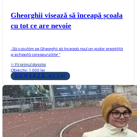
Gheorghii visează să înceapă școala
cu tot ce are nevoie
„
Să o ajutăm pe Gheorghii să înceapă noul an școlar pregătită
și echipată corespunzător
"
✨
Fii primul donator
Obiectiv: 1.000 lei
DONEAZĂ ACUM