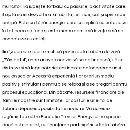
muncitor. Ilia iubește fotbalul cu pasiune, o activitate care
îl ajută să își dezvolte atât abilitățile fizice, cât și spiritul de
echipă. Este un tânăr energic, care se implică cu entuziasm
în tot ceea ce face și este mereu dornic să învețe și să se
conecteze cu ceilalți.
Ilia își dorește foarte mult să participe la tabăra de vară
„Zâmbetul”, unde ar avea ocazia să se odihnească, să se
distreze și să lege noi prietenii înainte de începerea unui
nou an școlar. Această experiență i-ar oferi un mediu
pozitiv și stimulant pentru a se relaxa și a se pregăti pentru
procesul educațional. Din păcate, resursele financiare ale
familiei noastre sunt limitate, iar costurile unei foi de
tabără depășesc posibilitățile noastre. Vă adresez
rugămintea către Fundația Premier Energy să ne sprijine,
dacă este posibil, cu finanțarea participării lui Ilia la tabăra