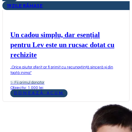
19
ZILE RĂMASE
Un cadou simplu, dar esențial
pentru Lev este un rucsac dotat cu
rechizite
„
Orice ajutor oferit ar fi primit cu recunoștință sinceră și din
toată inima
"
✨
Fii primul donator
Obiectiv: 1.000 lei
DONEAZĂ ACUM