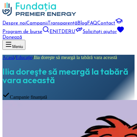
Despre noi
Campanii
Transparență
Blog
FAQ
Contact
Program de burse
EN
IT
DE
RU
Solicitați ajutor
Donează
Meniu
Acasă
/
Educație
/
Ilia doreşte să meargă la tabără vara această
Ilia doreşte să meargă la tabără
vara această
Campanie finanțată