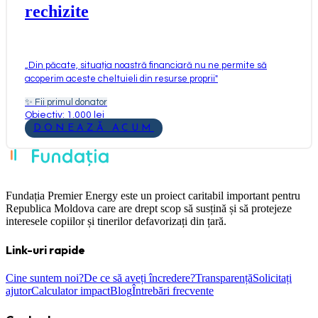
rechizite
„
Din păcate, situația noastră financiară nu ne permite să
acoperim aceste cheltuieli din resurse proprii
"
✨
Fii primul donator
Obiectiv: 1.000 lei
DONEAZĂ ACUM
Fundația Premier Energy este un proiect caritabil important pentru
Republica Moldova care are drept scop să susțină și să protejeze
interesele copiilor și tinerilor defavorizați din țară.
Link-uri rapide
Cine suntem noi?
De ce să aveți încredere?
Transparență
Solicitați
ajutor
Calculator impact
Blog
Întrebări frecvente