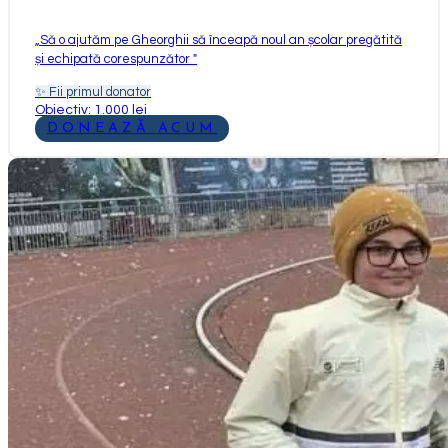
„
Să o ajutăm pe Gheorghii să înceapă noul an școlar pregătită
și echipată corespunzător
"
✨
Fii primul donator
Obiectiv: 1.000 lei
DONEAZĂ ACUM