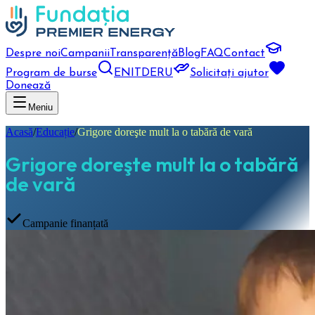
Despre noi
Campanii
Transparență
Blog
FAQ
Contact
Program de burse
EN
IT
DE
RU
Solicitați ajutor
Donează
Meniu
Acasă
/
Educație
/
Grigore doreşte mult la o tabără de vară
Grigore doreşte mult la o tabără
de vară
Campanie finanțată