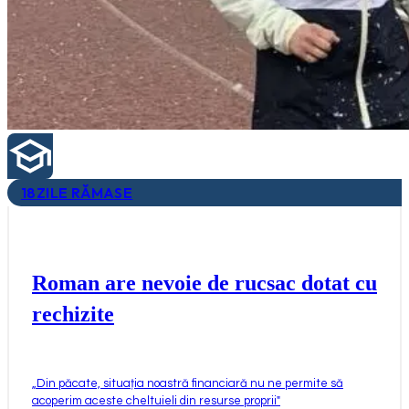
18
ZILE RĂMASE
Roman are nevoie de rucsac dotat cu
rechizite
„
Din păcate, situația noastră financiară nu ne permite să
acoperim aceste cheltuieli din resurse proprii
"