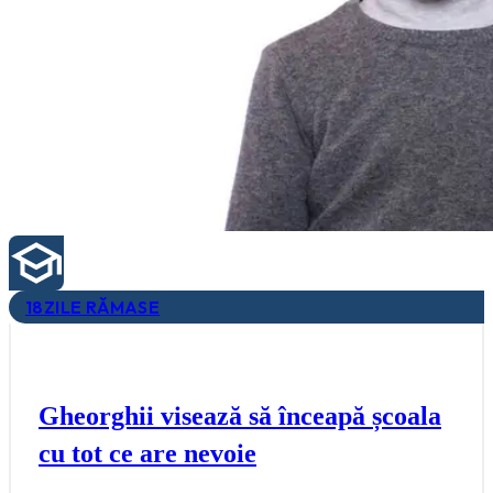
18
ZILE RĂMASE
Gheorghii visează să înceapă școala
cu tot ce are nevoie