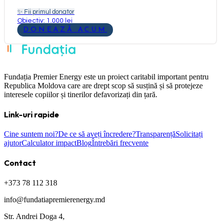
✨
Fii primul donator
Obiectiv: 1.000 lei
DONEAZĂ ACUM
Fundația Premier Energy este un proiect caritabil important pentru
Republica Moldova care are drept scop să susțină și să protejeze
interesele copiilor și tinerilor defavorizați din țară.
Link-uri rapide
Cine suntem noi?
De ce să aveți încredere?
Transparență
Solicitați
ajutor
Calculator impact
Blog
Întrebări frecvente
Contact
+373 78 112 318
info@fundatiapremierenergy.md
Str. Andrei Doga 4,