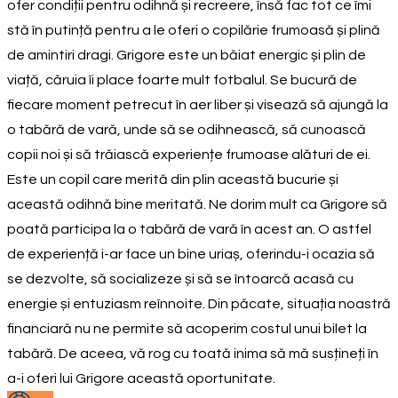
ofer condiții pentru odihnă și recreere, însă fac tot ce îmi
stă în putință pentru a le oferi o copilărie frumoasă și plină
de amintiri dragi. Grigore este un băiat energic și plin de
viață, căruia îi place foarte mult fotbalul. Se bucură de
fiecare moment petrecut în aer liber și visează să ajungă la
o tabără de vară, unde să se odihnească, să cunoască
copii noi și să trăiască experiențe frumoase alături de ei.
Este un copil care merită din plin această bucurie și
această odihnă bine meritată. Ne dorim mult ca Grigore să
poată participa la o tabără de vară în acest an. O astfel
de experiență i-ar face un bine uriaș, oferindu-i ocazia să
se dezvolte, să socializeze și să se întoarcă acasă cu
energie și entuziasm reînnoite. Din păcate, situația noastră
financiară nu ne permite să acoperim costul unui bilet la
tabără. De aceea, vă rog cu toată inima să mă susțineți în
a-i oferi lui Grigore această oportunitate.