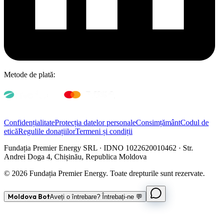
Metode de plată:
Confidențialitate
Protecția datelor personale
Consimțământ
Codul de
etică
Regulile donațiilor
Termeni și condiții
Fundația Premier Energy SRL · IDNO 1022620010462 · Str.
Andrei Doga 4, Chișinău, Republica Moldova
© 2026 Fundația Premier Energy. Toate drepturile sunt rezervate.
Moldova Bot
Aveți o întrebare? Întrebați-ne 💬