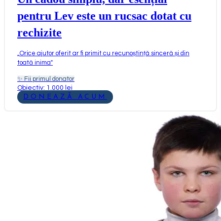
pentru Lev este un rucsac dotat cu
rechizite
„
Orice ajutor oferit ar fi primit cu recunoștință sinceră și din
toată inima
"
✨
Fii primul donator
Obiectiv: 1.000 lei
DONEAZĂ ACUM