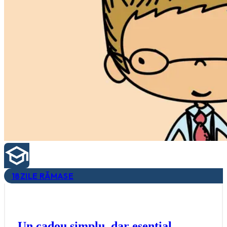
18
ZILE RĂMASE
Un cadou simplu, dar esențial