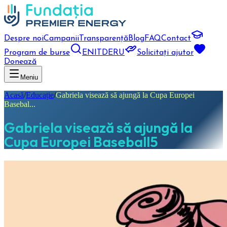
Despre noi
Campanii
Transparență
Blog
FAQ
Contact
Program de burse
EN
IT
DE
RU
Solicitați ajutor
Donează
Meniu
Acasă
/
Educație
/
Gabriela visează să ajungă la Cupa Europei
Basebal...
Gabriela visează să ajungă la
Cupa Europei Baseball5