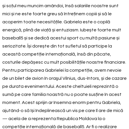
și soțul meu muncim amândoi, însă salariile noastre sunt
mici și ne este foarte greu să întreținem copiii și să le
acoperim toate necesitățile. Gabriela este o copilă
energică, plină de viață și entuziasm. Iubește foarte mult
baseball5 și se dedică acestui sport cu multă pasiune și
seriozitate. Își dorește din tot sufletul să participe la
această competiție internațională, însă din păcate,
costurile depășesc cu mult posibilitățile noastre financiare.
Pentru participarea Gabrielei la competiție, avem nevoie
de un bilet de avion în oraşul Vilnius, dus-întors, și de cazare
pe durata evenimentului. Aceste cheltuieli reprezintă o
sumă pe care familia noastră nu o poate susține în acest
moment. Acest sprijin ar însemna enorm pentru Gabriela,
ajutând-o să își îndeplinească un vis pe care îl are de mică
— acela de a reprezenta Republica Moldova la o
competiție internațională de baseball5. Ar fi o realizare