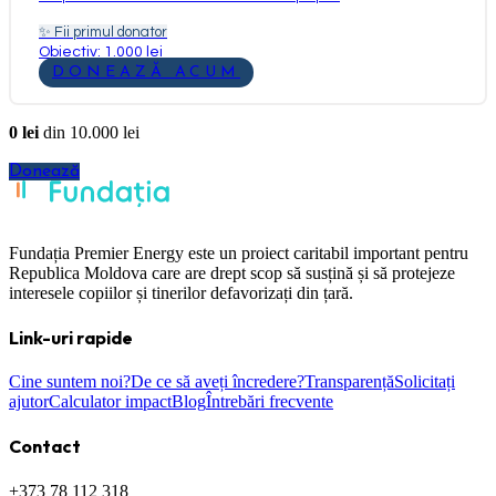
✨
Fii primul donator
Obiectiv: 1.000 lei
DONEAZĂ ACUM
0
lei
din
10.000
lei
Donează
Fundația Premier Energy este un proiect caritabil important pentru
Republica Moldova care are drept scop să susțină și să protejeze
interesele copiilor și tinerilor defavorizați din țară.
Link-uri rapide
Cine suntem noi?
De ce să aveți încredere?
Transparență
Solicitați
ajutor
Calculator impact
Blog
Întrebări frecvente
Contact
+373 78 112 318