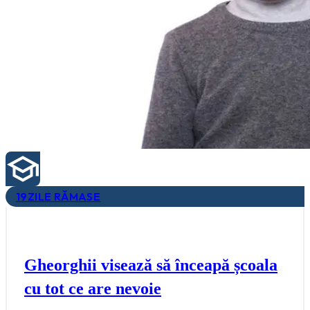
19
ZILE RĂMASE
Gheorghii visează să înceapă școala
cu tot ce are nevoie