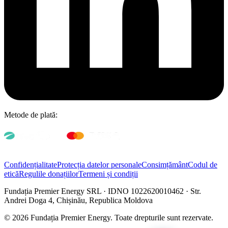
Metode de plată:
Confidențialitate
Protecția datelor personale
Consimțământ
Codul de
etică
Regulile donațiilor
Termeni și condiții
Fundația Premier Energy SRL · IDNO 1022620010462 · Str.
Andrei Doga 4, Chișinău, Republica Moldova
© 2026 Fundația Premier Energy. Toate drepturile sunt rezervate.