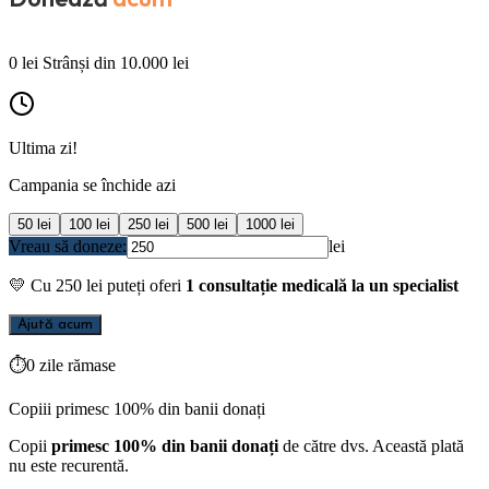
0
lei
Strânși din
10.000
lei
Ultima zi!
Campania se închide azi
50
lei
100
lei
250
lei
500
lei
1000
lei
Vreau să doneze:
lei
💛
Cu
250
lei puteți oferi
1 consultație medicală la un specialist
Ajută acum
⏱
0 zile rămase
Copiii primesc 100% din banii donați
Copii
primesc 100% din banii donați
de către dvs. Această plată
nu este recurentă.