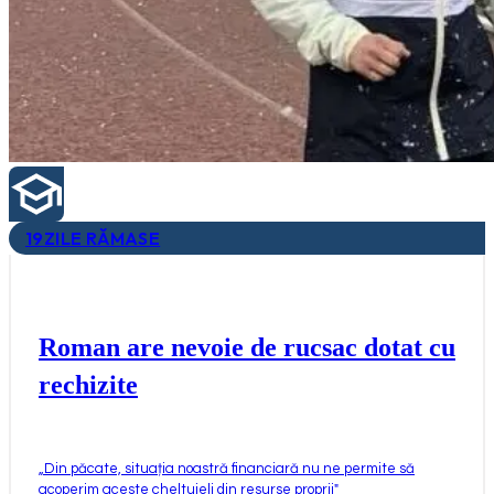
19
ZILE RĂMASE
Roman are nevoie de rucsac dotat cu
rechizite
„
Din păcate, situația noastră financiară nu ne permite să
acoperim aceste cheltuieli din resurse proprii
"