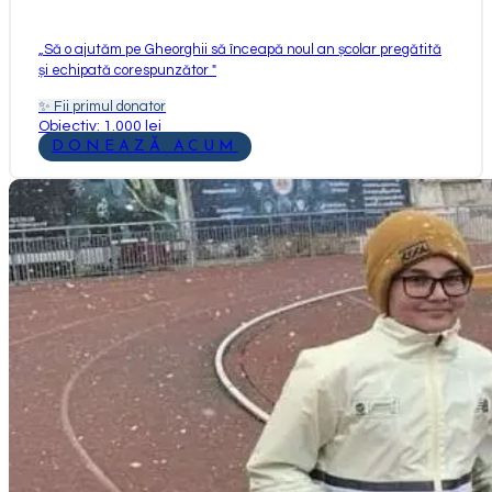
„
Să o ajutăm pe Gheorghii să înceapă noul an școlar pregătită
și echipată corespunzător
"
✨
Fii primul donator
Obiectiv: 1.000 lei
DONEAZĂ ACUM