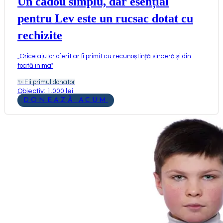
Un cadou simplu, dar esențial
pentru Lev este un rucsac dotat cu
rechizite
„
Orice ajutor oferit ar fi primit cu recunoștință sinceră și din
toată inima
"
✨
Fii primul donator
Obiectiv: 1.000 lei
DONEAZĂ ACUM