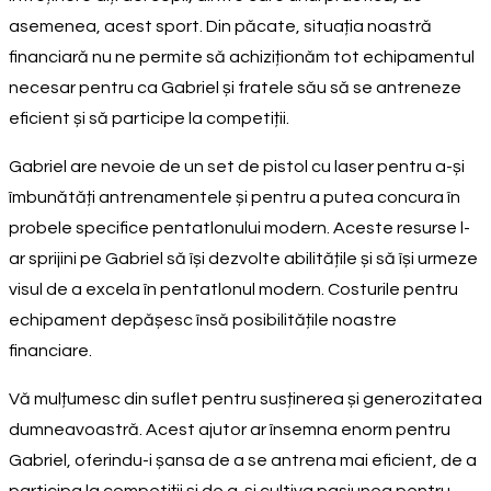
asemenea, acest sport. Din păcate, situația noastră
financiară nu ne permite să achiziționăm tot echipamentul
necesar pentru ca Gabriel și fratele său să se antreneze
eficient și să participe la competiții.
Gabriel are nevoie de un set de pistol cu laser pentru a-și
îmbunătăți antrenamentele și pentru a putea concura în
probele specifice pentatlonului modern. Aceste resurse l-
ar sprijini pe Gabriel să își dezvolte abilitățile și să își urmeze
visul de a excela în pentatlonul modern. Costurile pentru
echipament depășesc însă posibilitățile noastre
financiare.
Vă mulțumesc din suflet pentru susținerea și generozitatea
dumneavoastră. Acest ajutor ar însemna enorm pentru
Gabriel, oferindu-i șansa de a se antrena mai eficient, de a
participa la competiții și de a-și cultiva pasiunea pentru