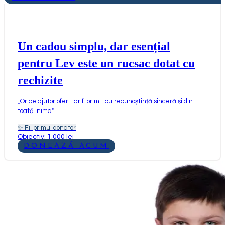
Un cadou simplu, dar esențial
pentru Lev este un rucsac dotat cu
rechizite
„
Orice ajutor oferit ar fi primit cu recunoștință sinceră și din
toată inima
"
✨
Fii primul donator
Obiectiv: 1.000 lei
DONEAZĂ ACUM