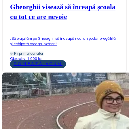
Gheorghii visează să înceapă școala
cu tot ce are nevoie
„
Să o ajutăm pe Gheorghii să înceapă noul an școlar pregătită
și echipată corespunzător
"
✨
Fii primul donator
Obiectiv: 1.000 lei
DONEAZĂ ACUM