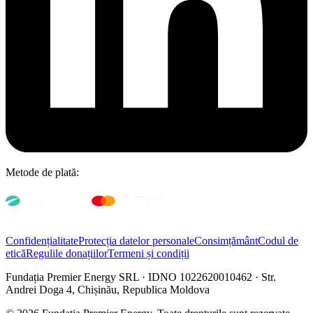
Metode de plată:
Confidențialitate
Protecția datelor personale
Consimțământ
Codul de
etică
Regulile donațiilor
Termeni și condiții
Fundația Premier Energy SRL · IDNO 1022620010462 · Str.
Andrei Doga 4, Chișinău, Republica Moldova