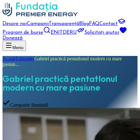
Despre noi
Campanii
Transparență
Blog
FAQ
Contact
Program de burse
EN
IT
DE
RU
Solicitați ajutor
Donează
Meniu
Acasă
/
Educație
/
Gabriel practică pentatlonul modern cu mare
pasiun...
Gabriel practică pentatlonul
modern cu mare pasiune
Campanie finanțată