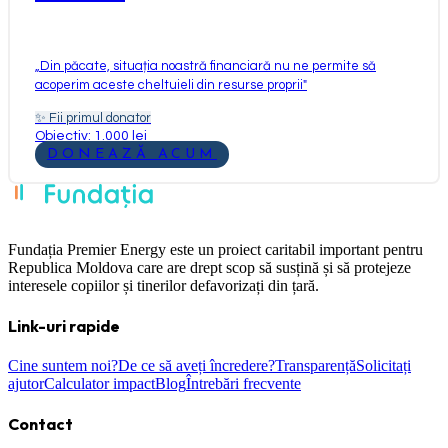
„
Din păcate, situația noastră financiară nu ne permite să
acoperim aceste cheltuieli din resurse proprii
"
✨
Fii primul donator
Obiectiv: 1.000 lei
DONEAZĂ ACUM
Fundația Premier Energy este un proiect caritabil important pentru
Republica Moldova care are drept scop să susțină și să protejeze
interesele copiilor și tinerilor defavorizați din țară.
Link-uri rapide
Cine suntem noi?
De ce să aveți încredere?
Transparență
Solicitați
ajutor
Calculator impact
Blog
Întrebări frecvente
Contact