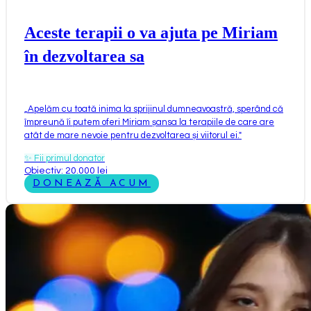
Aceste terapii o va ajuta pe Miriam
în dezvoltarea sa
„
Apelăm cu toată inima la sprijinul dumneavoastră, sperând că
împreună îi putem oferi Miriam șansa la terapiile de care are
atât de mare nevoie pentru dezvoltarea și viitorul ei.
"
✨
Fii primul donator
Obiectiv: 20.000 lei
DONEAZĂ ACUM