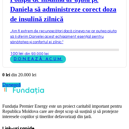
Daniela să administreze corect doza
de insulină zilnică
„
Am fi extrem de recunoscători dacă cineva ne-ar putea ajuta
să îi oferim Danielei acest echipament esențial pentru
sănătatea și confortul ei zilnic.
"
100
lei
din 93.000 lei
DONEAZĂ ACUM
0
lei
din
20.000
lei
Donează
Fundația Premier Energy este un proiect caritabil important pentru
Republica Moldova care are drept scop să susțină și să protejeze
interesele copiilor și tinerilor defavorizați din țară.
Link-uri rapide