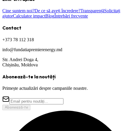
Cine suntem noi?
De ce să aveți încredere?
Transparență
Solicitați
ajutor
Calculator impact
Blog
Întrebări frecvente
Contact
+373 78 112 318
info@fundatiapremierenergy.md
Str. Andrei Doga 4,
Chișinău, Moldova
Abonează-te la noutăți
Primește actualizări despre campaniile noastre.
Abonează-te