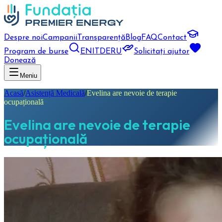
Despre noi
Campanii
Transparență
Blog
FAQ
Contact
Program de burse
EN
IT
DE
RU
Solicitați ajutor
Donează
Meniu
Acasă
/
Asistență Medicală
/
Evelina are nevoie de terapie
ocupațională
Evelina are nevoie de terapie
ocupațională