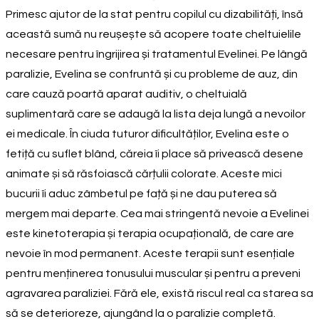
Primesc ajutor de la stat pentru copilul cu dizabilități, însă
această sumă nu reușește să acopere toate cheltuielile
necesare pentru îngrijirea și tratamentul Evelinei. Pe lângă
paralizie, Evelina se confruntă și cu probleme de auz, din
care cauză poartă aparat auditiv, o cheltuială
suplimentară care se adaugă la lista deja lungă a nevoilor
ei medicale. În ciuda tuturor dificultăților, Evelina este o
fetiță cu suflet blând, căreia îi place să privească desene
animate și să răsfoiască cărțulii colorate. Aceste mici
bucurii îi aduc zâmbetul pe față și ne dau puterea să
mergem mai departe. Cea mai stringentă nevoie a Evelinei
este kinetoterapia și terapia ocupațională, de care are
nevoie în mod permanent. Aceste terapii sunt esențiale
pentru menținerea tonusului muscular și pentru a preveni
agravarea paraliziei. Fără ele, există riscul real ca starea sa
să se deterioreze, ajungând la o paralizie completă.