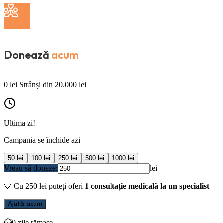
Donează
acum
0
lei
Strânși din
20.000
lei
Ultima zi!
Campania se închide azi
50
lei
100
lei
250
lei
500
lei
1000
lei
Vreau să doneze:
lei
💛
Cu
250
lei puteți oferi
1 consultație medicală la un specialist
Ajută acum
⏱
0 zile rămase