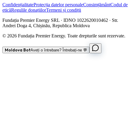
Confidențialitate
Protecția datelor personale
Consimțământ
Codul de
etică
Regulile donațiilor
Termeni și condiții
Fundația Premier Energy SRL · IDNO 1022620010462 · Str.
Andrei Doga 4, Chișinău, Republica Moldova
© 2026 Fundația Premier Energy. Toate drepturile sunt rezervate.
Moldova Bot
Aveți o întrebare? Întrebați-ne 💬