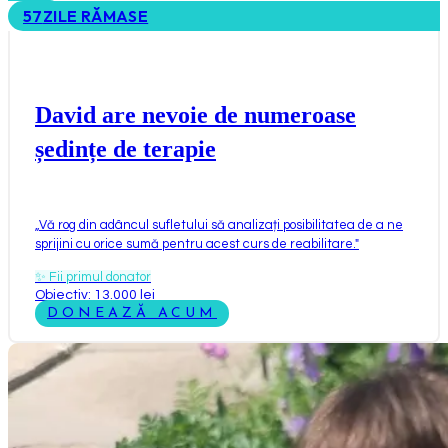
57
ZILE RĂMASE
David are nevoie de numeroase
ședințe de terapie
„
Vă rog din adâncul sufletului să analizați posibilitatea de a ne
sprijini cu orice sumă pentru acest curs de reabilitare.
"
✨
Fii primul donator
Obiectiv: 13.000 lei
DONEAZĂ ACUM