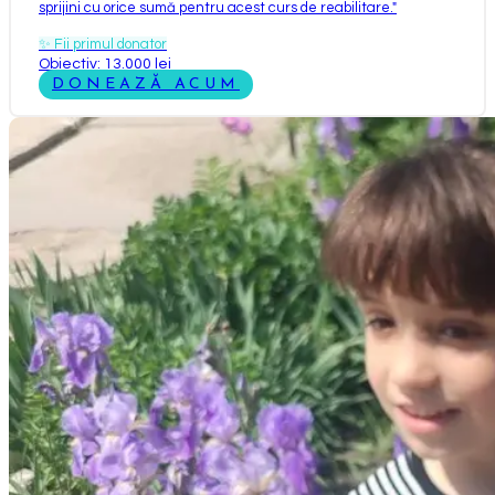
sprijini cu orice sumă pentru acest curs de reabilitare.
"
✨
Fii primul donator
Obiectiv: 13.000 lei
DONEAZĂ ACUM