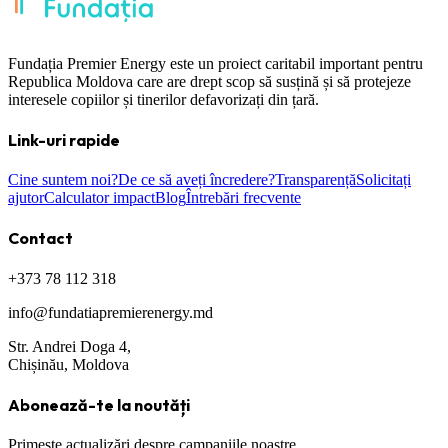
Fundația Premier Energy este un proiect caritabil important pentru
Republica Moldova care are drept scop să susțină și să protejeze
interesele copiilor și tinerilor defavorizați din țară.
Link-uri rapide
Cine suntem noi?
De ce să aveți încredere?
Transparență
Solicitați
ajutor
Calculator impact
Blog
Întrebări frecvente
Contact
+373 78 112 318
info@fundatiapremierenergy.md
Str. Andrei Doga 4,
Chișinău, Moldova
Abonează-te la noutăți
Primește actualizări despre campaniile noastre.