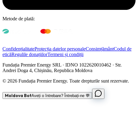
Metode de plată:
Confidențialitate
Protecția datelor personale
Consimțământ
Codul de
etică
Regulile donațiilor
Termeni și condiții
Fundația Premier Energy SRL · IDNO 1022620010462 · Str.
Andrei Doga 4, Chișinău, Republica Moldova
© 2026 Fundația Premier Energy. Toate drepturile sunt rezervate.
Moldova Bot
Aveți o întrebare? Întrebați-ne 💬