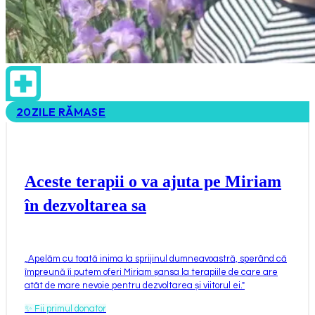
20
ZILE RĂMASE
Aceste terapii o va ajuta pe Miriam
în dezvoltarea sa
„
Apelăm cu toată inima la sprijinul dumneavoastră, sperând că
împreună îi putem oferi Miriam șansa la terapiile de care are
atât de mare nevoie pentru dezvoltarea și viitorul ei.
"
✨
Fii primul donator