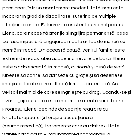
pensionari, într-un apartament modest; tatăl meu este
încadrat în grad de dizabilitate, suferind de multiple
afecțiuni cronice. Eu lucrez ca asistent personal pentru
Elena, care necesită atenție și îngrijire permanentă, ceea
ce face imposibilă angajarea mea la un loc de muncă cu
normă întreagă. Din această cauză, venitul familiei este
extrem de redus, abia acoperind nevoile de bază. Elena
este o adolescentă frumoasă, curioasă și plină de viață:
iubește să cânte, să danseze cu grație și să deseneze
imagini colorate care reflectă lumea ei interioară. Are doi
verișori mai mici de care se îngrijește cu drag, jucându-se și
având grijă de ei ca o soră mai mare atentă și iubitoare.
Progresul Elenei depinde de ședințe regulate cu
kinetoterapeutul și terapie ocupațională
(neurogimnastică), tratamente care au dat rezultate
vizibile până acum – îmbunătățirea coordonării, a