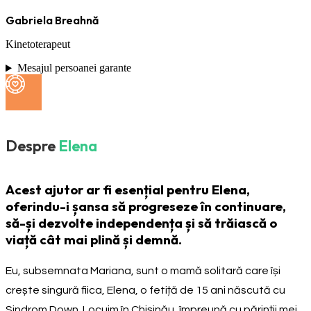
Gabriela Breahnă
Kinetoterapeut
Mesajul persoanei garante
Despre
Elena
Acest ajutor ar fi esențial pentru Elena,
oferindu-i șansa să progreseze în continuare,
să-și dezvolte independența și să trăiască o
viață cât mai plină și demnă.
Eu, subsemnata Mariana, sunt o mamă solitară care își
crește singură fiica, Elena, o fetiță de 15 ani născută cu
Sindrom Down. Locuim în Chișinău, împreună cu părinții mei