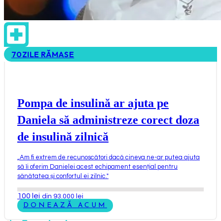
70
ZILE RĂMASE
Pompa de insulină ar ajuta pe
Daniela să administreze corect doza
de insulină zilnică
„
Am fi extrem de recunoscători dacă cineva ne-ar putea ajuta
să îi oferim Danielei acest echipament esențial pentru
sănătatea și confortul ei zilnic.
"
100
lei
din 93.000 lei
DONEAZĂ ACUM