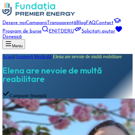
Despre noi
Campanii
Transparență
Blog
FAQ
Contact
Program de burse
EN
IT
DE
RU
Solicitați ajutor
Donează
Meniu
Acasă
/
Asistență Medicală
/
Elena are nevoie de multă reabilitare
Elena are nevoie de multă
reabilitare
Campanie finanțată