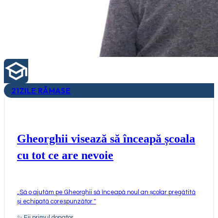
21
ZILE RĂMASE
Gheorghii visează să înceapă școala
cu tot ce are nevoie
„
Să o ajutăm pe Gheorghii să înceapă noul an școlar pregătită
și echipată corespunzător
"
✨
Fii primul donator