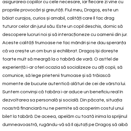
asigurarea copiilor cu cele necesare, iar fiecare zi vine cu
propriile provocări și greutăți. Fiul meu, Dragoș, este un
băiat curajos, curios și amabil, calități care îl fac drag
tuturor celor din jurul său. Este un copil deschis, dornic să
descopere lucruri noi și să interacționeze cu oamenii din jur.
Aceste calități frumoase ne fac mândri și ne dau speranța
că va crește un om bun și echilibrat. Dragoș își dorește
foarte mult să meargă la o tabără de vară. O astfel de
experiență i-ar oferi ocazia să socializeze cu alți copii, să
comunice, să lege prietenii frumoase și să trăiască
momente de bucurie autentică alături de cei de vârsta lui.
Suntem convinși că tabăra i-ar aduce un beneficiu real în
dezvoltarea sa personală și socială. Din păcate, situația
noastră financiară nu ne permite să acoperim costul unui
bilet la tabără. De aceea, apelăm cu toată inima la sprijinul
dumneavoastră, rugându-vă să îl ajutați pe Dragoș să aibă