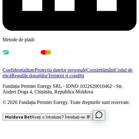
Metode de plată:
Confidențialitate
Protecția datelor personale
Consimțământ
Codul de
etică
Regulile donațiilor
Termeni și condiții
Fundația Premier Energy SRL · IDNO 1022620010462 · Str.
Andrei Doga 4, Chișinău, Republica Moldova
© 2026 Fundația Premier Energy. Toate drepturile sunt rezervate.
Moldova Bot
Aveți o întrebare? Întrebați-ne 💬