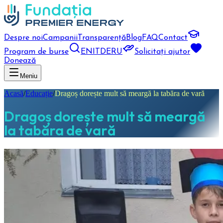
Despre noi
Campanii
Transparență
Blog
FAQ
Contact
Program de burse
EN
IT
DE
RU
Solicitați ajutor
Donează
Meniu
Acasă
/
Educație
/
Dragoș dorește mult să meargă la tabăra de vară
Dragoș dorește mult să meargă
la tabăra de vară