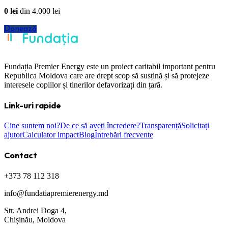
0
lei
din
4.000
lei
Donează
Fundația Premier Energy este un proiect caritabil important pentru
Republica Moldova care are drept scop să susțină și să protejeze
interesele copiilor și tinerilor defavorizați din țară.
Link-uri rapide
Cine suntem noi?
De ce să aveți încredere?
Transparență
Solicitați
ajutor
Calculator impact
Blog
Întrebări frecvente
Contact
+373 78 112 318
info@fundatiapremierenergy.md
Str. Andrei Doga 4,
Chișinău, Moldova