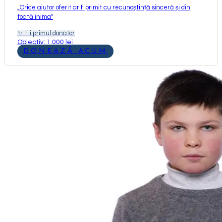
„
Orice ajutor oferit ar fi primit cu recunoștință sinceră și din
toată inima
"
✨
Fii primul donator
Obiectiv: 1.000 lei
DONEAZĂ ACUM