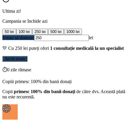
Ultima zi!
Campania se închide azi
50
lei
100
lei
250
lei
500
lei
1000
lei
Vreau să doneze:
lei
💛
Cu
250
lei puteți oferi
1 consultație medicală la un specialist
Ajută acum
⏱
0 zile rămase
Copiii primesc 100% din banii donați
Copii
primesc 100% din banii donați
de către dvs. Această plată
nu este recurentă.