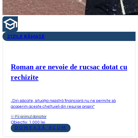
21
ZILE RĂMASE
Roman are nevoie de rucsac dotat cu
rechizite
„
Din păcate, situația noastră financiară nu ne permite să
acoperim aceste cheltuieli din resurse proprii
"
✨
Fii primul donator
Obiectiv: 1.000 lei
DONEAZĂ ACUM