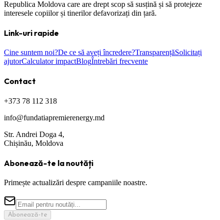
Republica Moldova care are drept scop să susțină și să protejeze
interesele copiilor și tinerilor defavorizați din țară.
Link-uri rapide
Cine suntem noi?
De ce să aveți încredere?
Transparență
Solicitați
ajutor
Calculator impact
Blog
Întrebări frecvente
Contact
+373 78 112 318
info@fundatiapremierenergy.md
Str. Andrei Doga 4,
Chișinău, Moldova
Abonează-te la noutăți
Primește actualizări despre campaniile noastre.
Abonează-te