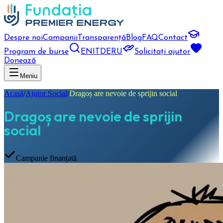
Despre noi
Campanii
Transparență
Blog
FAQ
Contact
Program de burse
EN
IT
DE
RU
Solicitați ajutor
Donează
Meniu
Acasă
/
Ajutor Social
/
Dragoș are nevoie de sprijin social
Dragoș are nevoie de sprijin
social
Campanie finanțată