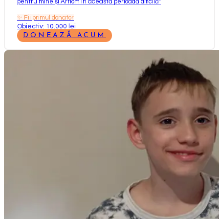
pentru mine și Artiom în această perioadă dificilă
"
✨
Fii primul donator
Obiectiv: 10.000 lei
DONEAZĂ ACUM