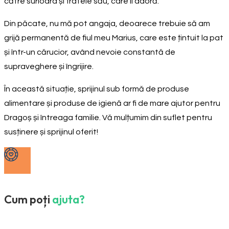
către surioara și fratele său, care îl adoră.
Din păcate, nu mă pot angaja, deoarece trebuie să am
grijă permanentă de fiul meu Marius, care este țintuit la pat
și într-un cărucior, având nevoie constantă de
supraveghere și îngrijire.
În această situație, sprijinul sub formă de produse
alimentare și produse de igienă ar fi de mare ajutor pentru
Dragoș și întreaga familie. Vă mulțumim din suflet pentru
susținere și sprijinul oferit!
Cum poți
ajuta?