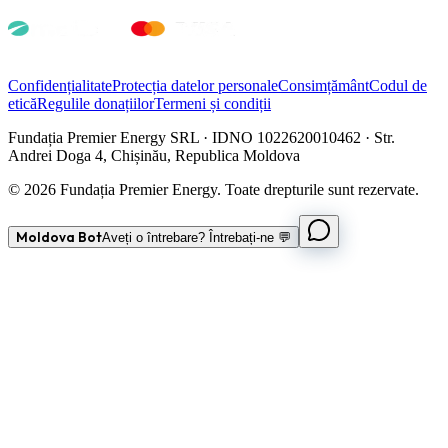
Confidențialitate
Protecția datelor personale
Consimțământ
Codul de
etică
Regulile donațiilor
Termeni și condiții
Fundația Premier Energy SRL · IDNO 1022620010462 · Str.
Andrei Doga 4, Chișinău, Republica Moldova
© 2026 Fundația Premier Energy. Toate drepturile sunt rezervate.
Moldova Bot
Aveți o întrebare? Întrebați-ne 💬