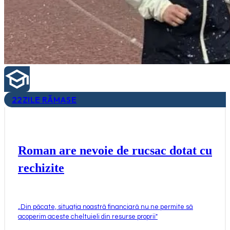
22
ZILE RĂMASE
Roman are nevoie de rucsac dotat cu
rechizite
„
Din păcate, situația noastră financiară nu ne permite să
acoperim aceste cheltuieli din resurse proprii
"