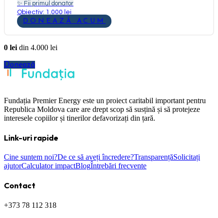
✨
Fii primul donator
Obiectiv: 1.000 lei
DONEAZĂ ACUM
0
lei
din
4.000
lei
Donează
Fundația Premier Energy este un proiect caritabil important pentru
Republica Moldova care are drept scop să susțină și să protejeze
interesele copiilor și tinerilor defavorizați din țară.
Link-uri rapide
Cine suntem noi?
De ce să aveți încredere?
Transparență
Solicitați
ajutor
Calculator impact
Blog
Întrebări frecvente
Contact
+373 78 112 318