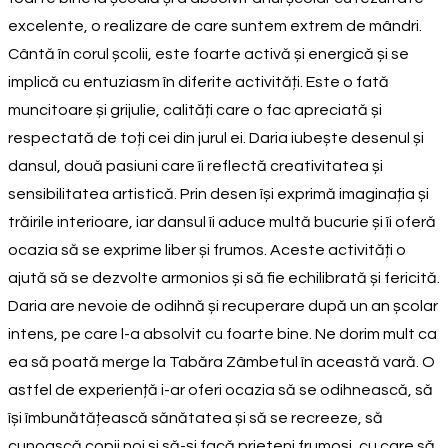
excelente, o realizare de care suntem extrem de mândri.
Cântă în corul școlii, este foarte activă și energică și se
implică cu entuziasm în diferite activități. Este o fată
muncitoare și grijulie, calități care o fac apreciată și
respectată de toți cei din jurul ei. Daria iubește desenul și
dansul, două pasiuni care îi reflectă creativitatea și
sensibilitatea artistică. Prin desen își exprimă imaginația și
trăirile interioare, iar dansul îi aduce multă bucurie și îi oferă
ocazia să se exprime liber și frumos. Aceste activități o
ajută să se dezvolte armonios și să fie echilibrată și fericită.
Daria are nevoie de odihnă și recuperare după un an școlar
intens, pe care l-a absolvit cu foarte bine. Ne dorim mult ca
ea să poată merge la Tabăra Zâmbetul în această vară. O
astfel de experiență i-ar oferi ocazia să se odihnească, să
își îmbunătățească sănătatea și să se recreeze, să
cunoască copii noi și să-și facă prieteni frumoși, cu care să