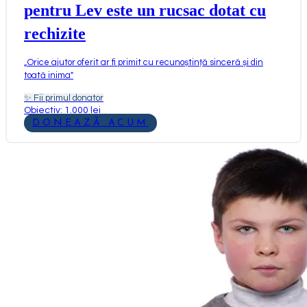
pentru Lev este un rucsac dotat cu
rechizite
„
Orice ajutor oferit ar fi primit cu recunoștință sinceră și din
toată inima
"
✨
Fii primul donator
Obiectiv: 1.000 lei
DONEAZĂ ACUM