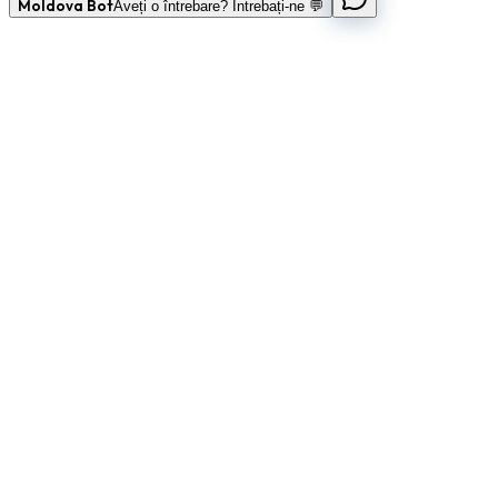
Moldova Bot
Aveți o întrebare? Întrebați-ne 💬