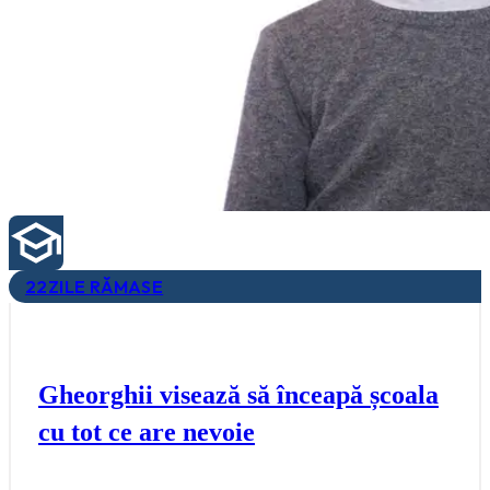
22
ZILE RĂMASE
Gheorghii visează să înceapă școala
cu tot ce are nevoie