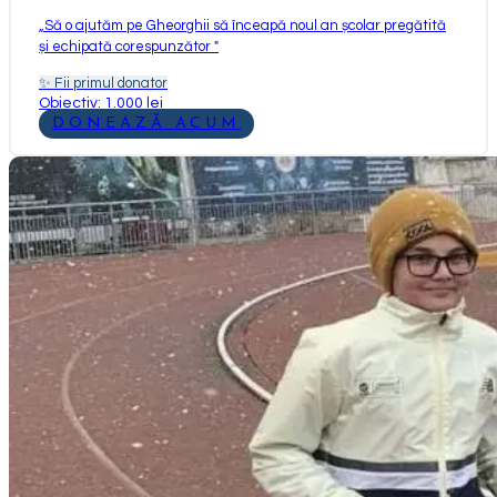
„
Să o ajutăm pe Gheorghii să înceapă noul an școlar pregătită
și echipată corespunzător
"
✨
Fii primul donator
Obiectiv: 1.000 lei
DONEAZĂ ACUM