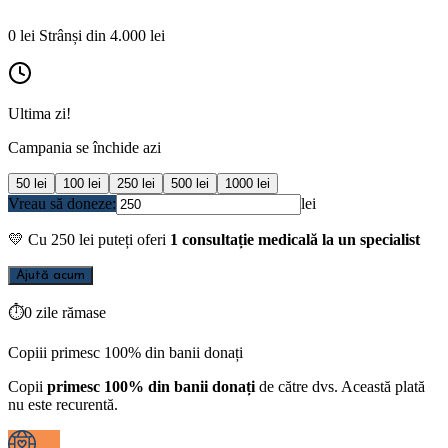
0
lei
Strânși din
4.000
lei
Ultima zi!
Campania se închide azi
50
lei
100
lei
250
lei
500
lei
1000
lei
Vreau să doneze:
lei
💛
Cu
250
lei puteți oferi
1 consultație medicală la un specialist
Ajută acum
⏱
0 zile rămase
Copiii primesc 100% din banii donați
Copii
primesc 100% din banii donați
de către dvs. Această plată
nu este recurentă.