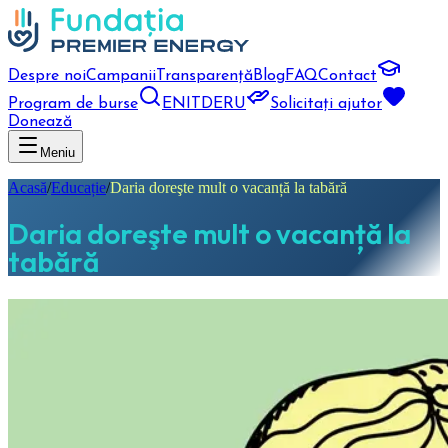
Despre noi
Campanii
Transparență
Blog
FAQ
Contact
Program de burse
EN
IT
DE
RU
Solicitați ajutor
Donează
Meniu
Acasă
/
Educație
/
Daria doreşte mult o vacanță la tabără
Daria doreşte mult o vacanță la
tabără