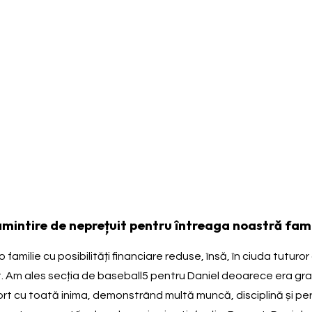
 amintire de neprețuit pentru întreaga noastră fami
amilie cu posibilități financiare reduse, însă, în ciuda tuturor
t. Am ales secția de baseball5 pentru Daniel deoarece era gratui
rt cu toată inima, demonstrând multă muncă, disciplină și pers