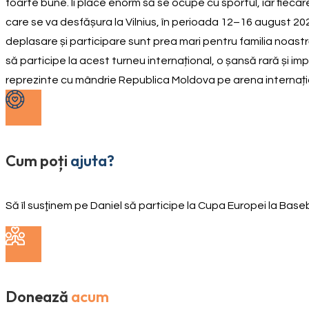
foarte bune. Îi place enorm să se ocupe cu sportul, iar fiecar
care se va desfășura la Vilnius, în perioada 12–16 august 202
deplasare și participare sunt prea mari pentru familia noastră,
să participe la acest turneu internațional, o șansă rară și i
reprezinte cu mândrie Republica Moldova pe arena internaționa
Cum poți
ajuta?
Să îl susţinem pe Daniel să participe la Cupa Europei la Base
Donează
acum