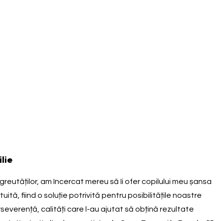
lie
 greutăților, am încercat mereu să îi ofer copilului meu șansa
tă, fiind o soluție potrivită pentru posibilitățile noastre
everență, calități care l-au ajutat să obțină rezultate