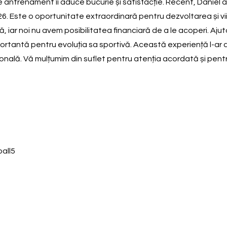
e antrenament îi aduce bucurie și satisfacție. Recent, Daniel a 
6. Este o oportunitate extraordinară pentru dezvoltarea și viit
 iar noi nu avem posibilitatea financiară de a le acoperi. Ajuto
mportantă pentru evoluția sa sportivă. Această experiență l-ar
lă. Vă mulțumim din suflet pentru atenția acordată și pentru or
ball5