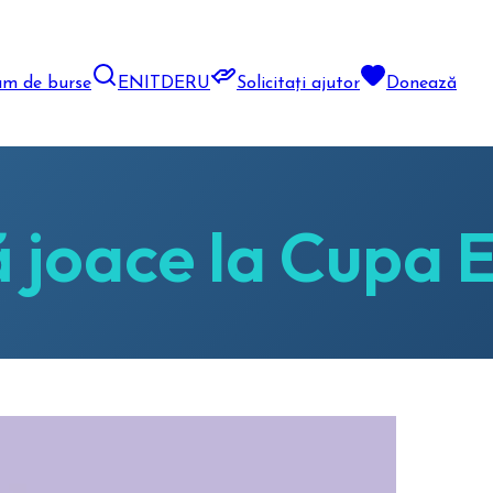
am de burse
EN
IT
DE
RU
Solicitați ajutor
Donează
ă joace la Cupa 