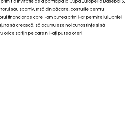
primit o invitație de a participa la Cupa Europei la Baseball5,
orul său sportiv, însă din păcate, costurile pentru
rul financiar pe care l-am putea primi i-ar permite lui Daniel
 ajuta să crească, să acumuleze noi cunoștințe și să
ice sprijin pe care ni l-ați putea oferi.