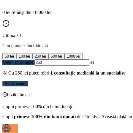
0
lei
Strânși din
10.000
lei
Ultima zi!
Campania se închide azi
50
lei
100
lei
250
lei
500
lei
1000
lei
Vreau să doneze:
lei
💛
Cu
250
lei puteți oferi
1 consultație medicală la un specialist
Ajută acum
⏱
0 zile rămase
Copiii primesc 100% din banii donați
Copii
primesc 100% din banii donați
de către dvs. Această plată nu 