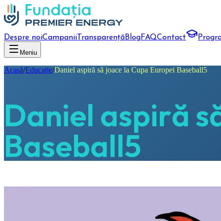
Despre noi
Campanii
Transparență
Blog
FAQ
Contact
Progr
Meniu
Acasă
/
Educație
/
Daniel aspiră să joace la Cupa Europei Baseball5
Daniel aspiră s
Baseball5