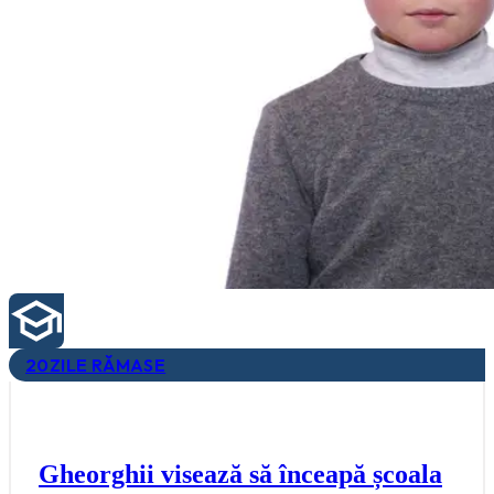
20
ZILE RĂMASE
Gheorghii visează să înceapă școala