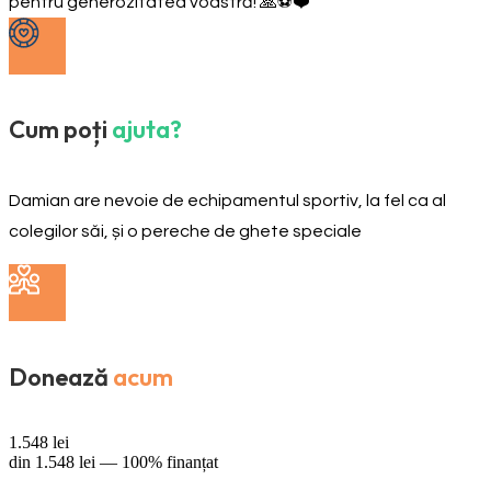
pentru generozitatea voastră! 🙏⚽❤️
Cum poți
ajuta?
Damian are nevoie de echipamentul sportiv, la fel ca al
colegilor săi, și o pereche de ghete speciale
Donează
acum
1.548
lei
din
1.548
lei —
100% finanțat