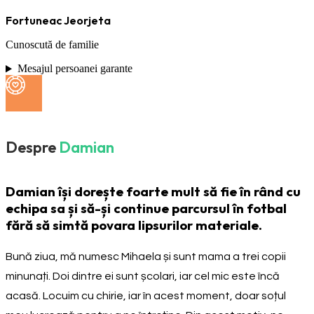
Fortuneac Jeorjeta
Cunoscută de familie
Mesajul persoanei garante
Despre
Damian
Damian își dorește foarte mult să fie în rând cu
echipa sa și să-și continue parcursul în fotbal
fără să simtă povara lipsurilor materiale.
Bună ziua, mă numesc Mihaela și sunt mama a trei copii
minunați. Doi dintre ei sunt școlari, iar cel mic este încă
acasă. Locuim cu chirie, iar în acest moment, doar soțul