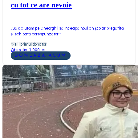
cu tot ce are nevoie
„
Să o ajutăm pe Gheorghii să înceapă noul an școlar pregătită
și echipată corespunzător
"
✨
Fii primul donator
Obiectiv: 1.000 lei
DONEAZĂ ACUM