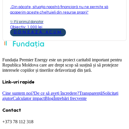
„
Din păcate, situația noastră financiară nu ne permite să
acoperim aceste cheltuieli din resurse proprii
"
✨
Fii primul donator
Obiectiv: 1.000 lei
DONEAZĂ ACUM
Fundația Premier Energy este un proiect caritabil important pentru
Republica Moldova care are drept scop să susțină și să protejeze
interesele copiilor și tinerilor defavorizați din țară.
Link-uri rapide
Cine suntem noi?
De ce să aveți încredere?
Transparență
Solicitați
ajutor
Calculator impact
Blog
Întrebări frecvente
Contact
+373 78 112 318