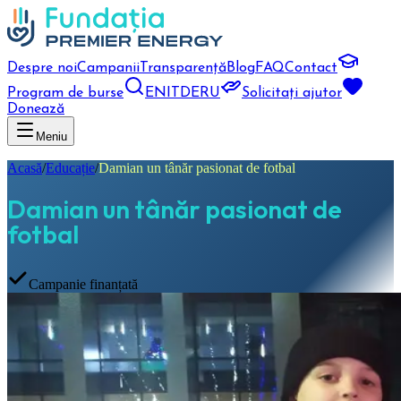
Despre noi
Campanii
Transparență
Blog
FAQ
Contact
Program de burse
EN
IT
DE
RU
Solicitați ajutor
Donează
Meniu
Acasă
/
Educație
/
Damian un tânăr pasionat de fotbal
Damian un tânăr pasionat de
fotbal
Campanie finanțată