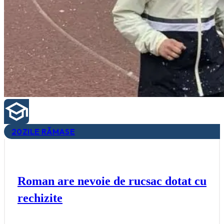
20
ZILE RĂMASE
Roman are nevoie de rucsac dotat cu
rechizite