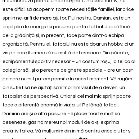
meu lucrează pentru a ne întreține. Din acest motiv, ne
este dificil să acoperim toate necesitățile familiei, iar orice
sprijin ne-ar fi de mare ajutor. Fiul nostru, Damian, este un
copil plin de energie și pasiune pentru fotbal. Joacă încă
de la grădiniță și, în prezent, face parte dintr-o echipă
organizată. Pentru el, fotbalul nu este doar un hobby, ci un
vis pe care îl urmează cu multă determinare. Din păcate,
echipamentul sportiv necesar – un costum roșu, la fel ca al
colegilor săi, și o pereche de ghete speciale – are un cost
pe care nu ni-l putem permite în acest moment. Vă rugăm
din suflet să ne ajutați să îi împlinim visul de a deveni un
fotbalist de perspectivă. Chiar și cel mai mic sprijin poate
face o diferență enormă în viața lui! Pe lângă fotbal,
Damian are și o altă pasiune – îi place foarte mult să
deseneze, găsind mereu noi moduri de a-și exprima
creativitatea. Vă mulțumim din inimă pentru orice ajutor și