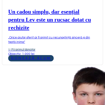
Un cadou simplu, dar esențial
pentru Lev este un rucsac dotat cu
rechizite
„
Orice ajutor oferit ar fi primit cu recunoștință sinceră și din
toată inima
"
✨
Fii primul donator
Obiectiv: 1.000 lei
DONEAZĂ ACUM