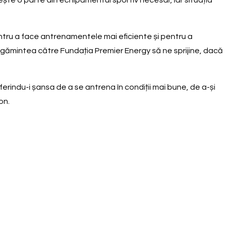
sește o parte din echipamentul sportiv necesar, iar situația
pentru a face antrenamentele mai eficiente și pentru a
 rugămintea către Fundația Premier Energy să ne sprijine, dacă
indu-i șansa de a se antrena în condiții mai bune, de a-și
on.