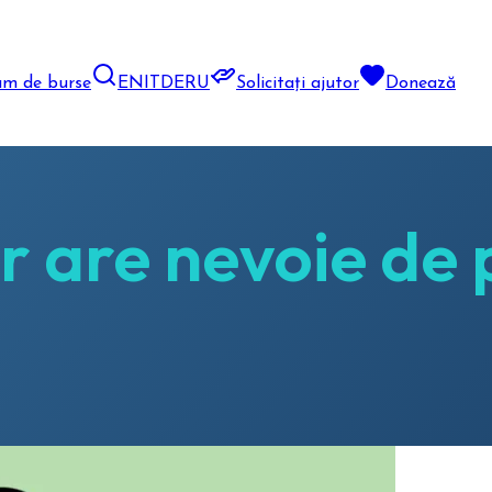
am de burse
EN
IT
DE
RU
Solicitați ajutor
Donează
 are nevoie de p