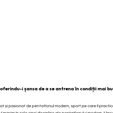
erindu-i șansa de a se antrena în condiții mai bun
t și pasionat de pentatlonul modern, sport pe care îl practică