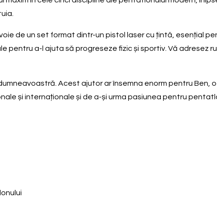
maxim în cele cinci discipline ale pentatlonului modern, îi lip
tuia.
voie de un set format dintr-un pistol laser cu țintă, esențial 
le pentru a-l ajuta să progreseze fizic și sportiv. Vă adresez
dumneavoastră. Acest ajutor ar însemna enorm pentru Ben, ofer
ionale și internaționale și de a-și urma pasiunea pentru pentatl
lonului