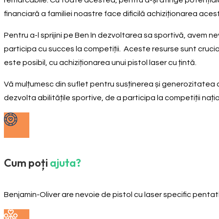
remarcabile. Cu toate acestea, pentru a-și atinge potențialul 
financiară a familiei noastre face dificilă achiziționarea aces
Pentru a-l sprijini pe Ben în dezvoltarea sa sportivă, avem ne
participa cu succes la competiții. Aceste resurse sunt crucia
este posibil, cu achiziționarea unui pistol laser cu țintă.
Vă mulțumesc din suflet pentru susținerea și generozitatea 
dezvolta abilitățile sportive, de a participa la competiții naț
Cum poți
ajuta?
Benjamin-Oliver are nevoie de pistol cu laser specific pentat