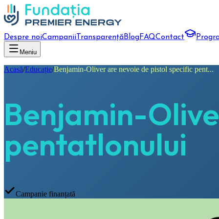
Despre noi
Campanii
Transparență
Blog
FAQ
Contact
Progr
Meniu
Acasă
/
Educație
/
Benjamin-Oliver are nevoie de pistol specific pent...
Benjamin-Oliver
pentatlonului
Campanie finanțată