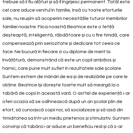
trebuie să îi fiu alături și să îl îngrijesc permanent. Tatăl este
cel care aduce venitul în familie, însă cu toate eforturile
sale, nu reușim să acoperim necesitățile tuturor membrilor
familiei noastre. Fiica noastră Beatrice este o fetiță
deșteaptă, inteligentă, răbdătoare și cu o fire timidă, care
compensează prin seriozitate și dedicare tot ceea ce
face. Ne bucură în fiecare zi cu diplome de merit la
învățătură, demonstrând că este un copil ambițios și
harnic, care pune mult suflet în rezultatele sale școlare.
Suntem extrem de mândri de ea și de realizările pe care le
obține. Beatrice își dorește foarte mult să meargă la o
tabără de copii în această vară. O astfel de experiență i-ar
oferi ocazia să se odihnească după un an școlar plin de
efort, să cunoască copii noi, să socializeze și să iasă din
timiditatea sa într-un mediu prietenos și stimulativ. Suntem
convinși că tabăra i-ar aduce un beneficiu real și că s-ar