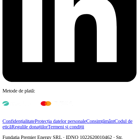
Metode de plată:
Confidențialitate
Protecția datelor personale
Consimțământ
Codul de
etică
Regulile donațiilor
Termeni și condiții
Fundația Premier Energy SRL · IDNO 1022620010462 · Str.