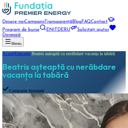
Despre noi
Campanii
Transparență
Blog
FAQ
Contact
Program de burse
EN
IT
DE
RU
Solicitați ajutor
Donează
Meniu
Acasă
/
Educație
/
Beatris așteaptă cu nerăbdare vacanța la tabără
Beatris așteaptă cu nerăbdare
vacanța la tabără
Campanie finanțată