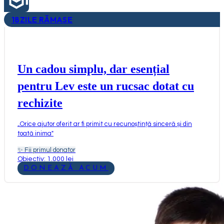
18
ZILE RĂMASE
Un cadou simplu, dar esențial
pentru Lev este un rucsac dotat cu
rechizite
„
Orice ajutor oferit ar fi primit cu recunoștință sinceră și din
toată inima
"
✨
Fii primul donator
Obiectiv: 1.000 lei
DONEAZĂ ACUM