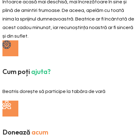
întoarce acasă mai deschisă, mai încrezătoare în sine și
plină de amintiri frumoase. De aceea, apelăm cu toată
inima la sprijinul dumneavoastră. Beatrice ar fi încântată de
acest cadou minunat, iar recunoștința noastră ar fi sinceră
și din suflet.
Cum poți
ajuta?
Beatris dorește să participe la tabăra de vară
Donează
acum