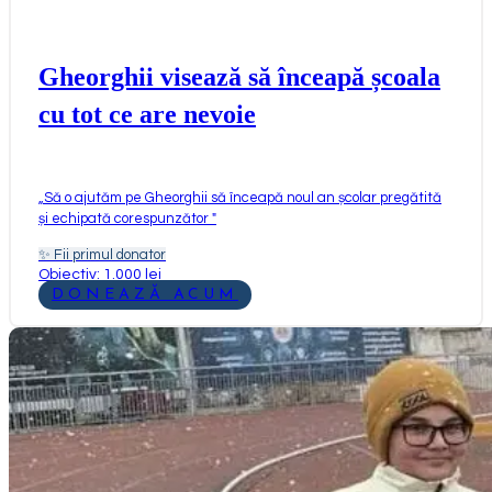
Gheorghii visează să înceapă școala
cu tot ce are nevoie
„
Să o ajutăm pe Gheorghii să înceapă noul an școlar pregătită
și echipată corespunzător
"
✨
Fii primul donator
Obiectiv: 1.000 lei
DONEAZĂ ACUM