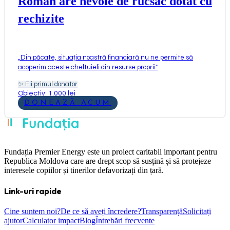
Roman are nevoie de rucsac dotat cu
rechizite
„
Din păcate, situația noastră financiară nu ne permite să
acoperim aceste cheltuieli din resurse proprii
"
✨
Fii primul donator
Obiectiv: 1.000 lei
DONEAZĂ ACUM
Fundația Premier Energy este un proiect caritabil important pentru
Republica Moldova care are drept scop să susțină și să protejeze
interesele copiilor și tinerilor defavorizați din țară.
Link-uri rapide
Cine suntem noi?
De ce să aveți încredere?
Transparență
Solicitați
ajutor
Calculator impact
Blog
Întrebări frecvente