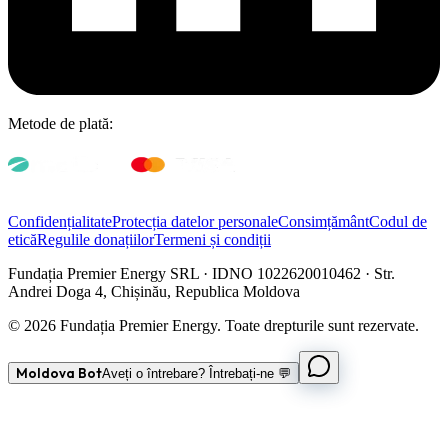
Metode de plată:
Confidențialitate
Protecția datelor personale
Consimțământ
Codul de
etică
Regulile donațiilor
Termeni și condiții
Fundația Premier Energy SRL · IDNO 1022620010462 · Str.
Andrei Doga 4, Chișinău, Republica Moldova
© 2026 Fundația Premier Energy. Toate drepturile sunt rezervate.
Moldova Bot
Aveți o întrebare? Întrebați-ne 💬