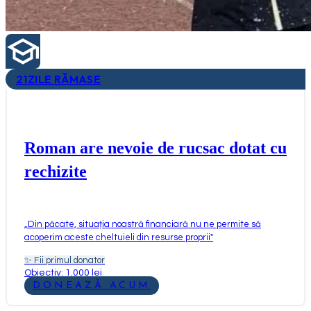
21
ZILE RĂMASE
Roman are nevoie de rucsac dotat cu
rechizite
„
Din păcate, situația noastră financiară nu ne permite să
acoperim aceste cheltuieli din resurse proprii
"
✨
Fii primul donator
Obiectiv: 1.000 lei
DONEAZĂ ACUM