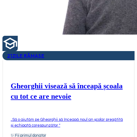
21
ZILE RĂMASE
Gheorghii visează să înceapă școala
cu tot ce are nevoie
„
Să o ajutăm pe Gheorghii să înceapă noul an școlar pregătită
și echipată corespunzător
"
✨
Fii primul donator