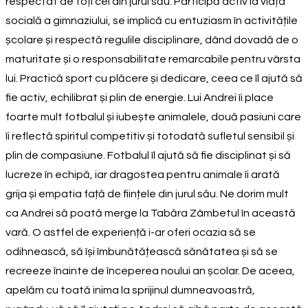
respectat de toți cei din jurul său. Participă activ la viața
socială a gimnaziului, se implică cu entuziasm în activitățile
școlare și respectă regulile disciplinare, dând dovadă de o
maturitate și o responsabilitate remarcabile pentru vârsta
lui. Practică sport cu plăcere și dedicare, ceea ce îl ajută să
fie activ, echilibrat și plin de energie. Lui Andrei îi place
foarte mult fotbalul și iubește animalele, două pasiuni care
îi reflectă spiritul competitiv și totodată sufletul sensibil și
plin de compasiune. Fotbalul îl ajută să fie disciplinat și să
lucreze în echipă, iar dragostea pentru animale îi arată
grija și empatia față de ființele din jurul său. Ne dorim mult
ca Andrei să poată merge la Tabăra Zâmbetul în această
vară. O astfel de experiență i-ar oferi ocazia să se
odihnească, să își îmbunătățească sănătatea și să se
recreeze înainte de începerea noului an școlar. De aceea,
apelăm cu toată inima la sprijinul dumneavoastră,