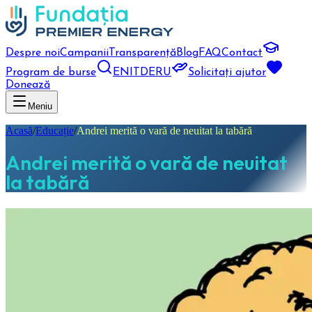
Despre noi
Campanii
Transparență
Blog
FAQ
Contact
Program de burse
EN
IT
DE
RU
Solicitați ajutor
Donează
Meniu
Acasă
/
Educație
/
Andrei merită o vară de neuitat la tabără
Andrei merită o vară de neuitat
la tabără