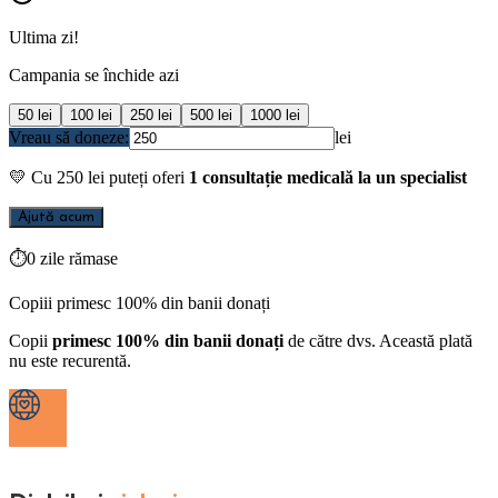
Ultima zi!
Campania se închide azi
50
lei
100
lei
250
lei
500
lei
1000
lei
Vreau să doneze:
lei
💛
Cu
250
lei puteți oferi
1 consultație medicală la un specialist
Ajută acum
⏱
0 zile rămase
Copiii primesc 100% din banii donați
Copii
primesc 100% din banii donați
de către dvs. Această plată
nu este recurentă.