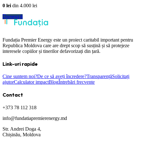
0
lei
din
4.000
lei
Donează
Fundația Premier Energy este un proiect caritabil important pentru
Republica Moldova care are drept scop să susțină și să protejeze
interesele copiilor și tinerilor defavorizați din țară.
Link-uri rapide
Cine suntem noi?
De ce să aveți încredere?
Transparență
Solicitați
ajutor
Calculator impact
Blog
Întrebări frecvente
Contact
+373 78 112 318
info@fundatiapremierenergy.md
Str. Andrei Doga 4,
Chișinău, Moldova