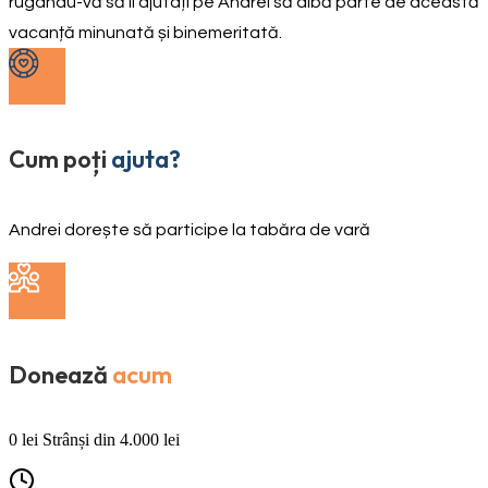
rugându-vă să îl ajutați pe Andrei să aibă parte de această
vacanță minunată și binemeritată.
Cum poți
ajuta?
Andrei dorește să participe la tabăra de vară
Donează
acum
0
lei
Strânși din
4.000
lei