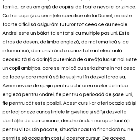
familia, iar eu am grijă de copii și de toate nevoile lor zilnice.
Cu trei copii și cu cerințele specifice ale lui Daniel, ne este
foarte dificil să asigurăm tuturor tot ceea ce au nevoie.
Andrei este un băiat talentat și cu multiple pasiuni. Este
atras de desen, de limba engleză, de matematică și de
informatică, demonstrând o curiozitate intelectuală
deosebită și o dorință puternică de a învăța lucruri noi. Este
un copil ambițios, care se implică cu seriozitate în tot ceea
ce face și care merită să fie susținut în dezvoltarea sa.
Avem nevoie de sprijin pentru achitarea orelor de limba
engleză pentru Andrei, fie pentru o perioadă de șase luni,
fie pentru cât este posibil. Acest curs i-ar oferi ocazia să își
perfecționeze cunoștințele lingvistice și să își dezvolte
abilitățile de comunicare, deschizându-i noi oportunități
pentru viitor. Din păcate, situația noastră financiară nu ne
permite să acoperim costul acestor cursuri. De aceea,