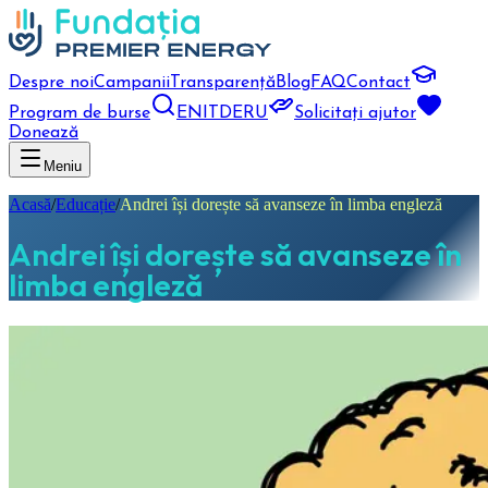
Despre noi
Campanii
Transparență
Blog
FAQ
Contact
Program de burse
EN
IT
DE
RU
Solicitați ajutor
Donează
Meniu
Acasă
/
Educație
/
Andrei își dorește să avanseze în limba engleză
Andrei își dorește să avanseze în
limba engleză