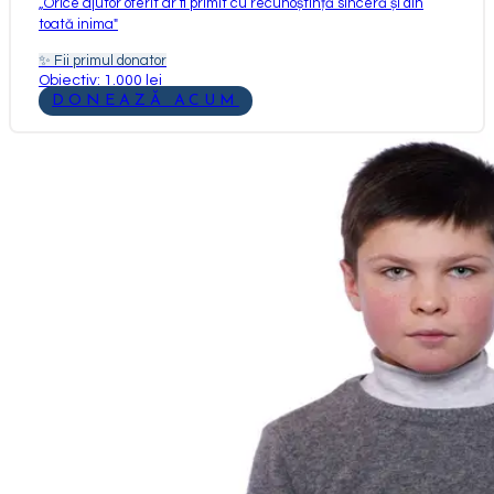
„
Orice ajutor oferit ar fi primit cu recunoștință sinceră și din
toată inima
"
✨
Fii primul donator
Obiectiv: 1.000 lei
DONEAZĂ ACUM