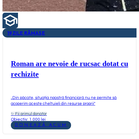
19
ZILE RĂMASE
Roman are nevoie de rucsac dotat cu
rechizite
„
Din păcate, situația noastră financiară nu ne permite să
acoperim aceste cheltuieli din resurse proprii
"
✨
Fii primul donator
Obiectiv: 1.000 lei
DONEAZĂ ACUM