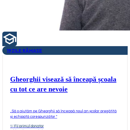
19
ZILE RĂMASE
Gheorghii visează să înceapă școala
cu tot ce are nevoie
„
Să o ajutăm pe Gheorghii să înceapă noul an școlar pregătită
și echipată corespunzător
"
✨
Fii primul donator