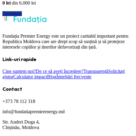
0
lei
din
6.000
lei
Donează
Fundația Premier Energy este un proiect caritabil important pentru
Republica Moldova care are drept scop să susțină și să protejeze
interesele copiilor și tinerilor defavorizați din țară.
Link-uri rapide
Cine suntem noi?
De ce să aveți încredere?
Transparență
Solicitați
ajutor
Calculator impact
Blog
Întrebări frecvente
Contact
+373 78 112 318
info@fundatiapremierenergy.md
Str. Andrei Doga 4,
Chișinău, Moldova