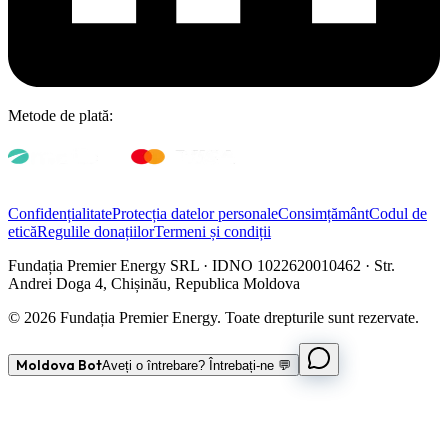
Metode de plată:
Confidențialitate
Protecția datelor personale
Consimțământ
Codul de
etică
Regulile donațiilor
Termeni și condiții
Fundația Premier Energy SRL · IDNO 1022620010462 · Str.
Andrei Doga 4, Chișinău, Republica Moldova
© 2026 Fundația Premier Energy. Toate drepturile sunt rezervate.
Moldova Bot
Aveți o întrebare? Întrebați-ne 💬