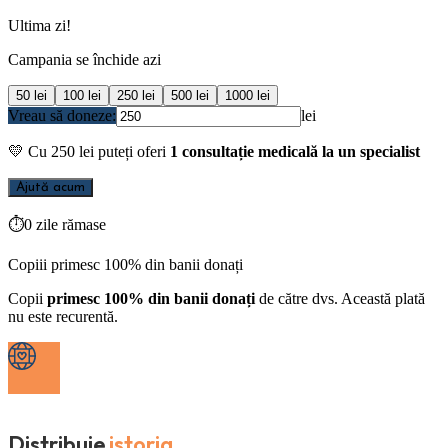
Ultima zi!
Campania se închide azi
50
lei
100
lei
250
lei
500
lei
1000
lei
Vreau să doneze:
lei
💛
Cu
250
lei puteți oferi
1 consultație medicală la un specialist
Ajută acum
⏱
0 zile rămase
Copiii primesc 100% din banii donați
Copii
primesc 100% din banii donați
de către dvs. Această plată
nu este recurentă.
Distribuie
istoria