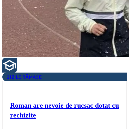
21
ZILE RĂMASE
Roman are nevoie de rucsac dotat cu
rechizite