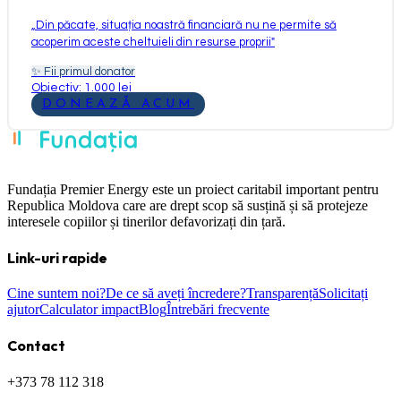
„
Din păcate, situația noastră financiară nu ne permite să
acoperim aceste cheltuieli din resurse proprii
"
✨
Fii primul donator
Obiectiv: 1.000 lei
DONEAZĂ ACUM
Fundația Premier Energy este un proiect caritabil important pentru
Republica Moldova care are drept scop să susțină și să protejeze
interesele copiilor și tinerilor defavorizați din țară.
Link-uri rapide
Cine suntem noi?
De ce să aveți încredere?
Transparență
Solicitați
ajutor
Calculator impact
Blog
Întrebări frecvente
Contact
+373 78 112 318