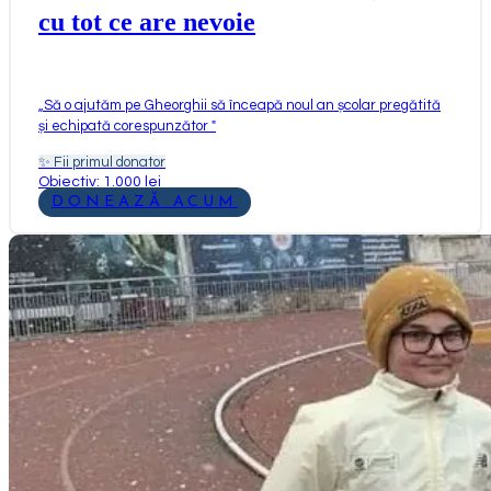
cu tot ce are nevoie
„
Să o ajutăm pe Gheorghii să înceapă noul an școlar pregătită
și echipată corespunzător
"
✨
Fii primul donator
Obiectiv: 1.000 lei
DONEAZĂ ACUM