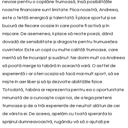
nevoie pentru o copilărie frumoasă, însă posibilitățile
noastre financiare sunt limitate. Fiica noastră, Andreea,
este o fetiță energică și talentată. Îi place sportul și se
bucură de fiecare ocazie în care poate fi activă și în
mișcare. De asemenea, îi place să recite poezii, dând
dovadă de sensibilitate și dragoste pentru frumusețea
cuvintelor. Este un copil cu multe calități frumoase, care
merită să fie încurajat și susținut. Ne dorim mult ca Andreea
să poată merge la tabără în această vară. O astfel de
experiență i-ar oferi ocazia să facă mai mult sport, să se
miște în aer liber și să își dezvolte abilitățile fizice.
Totodată, tabăra ar reprezenta pentru ea o oportunitate
minunată de a cunoaște copii noi, de a lega prietenii
frumoase și de a trăi experiențe de neuitat alături de cei
de vârsta ei. De aceea, apelăm cu toată speranța la
sprijinul dumneavoastră, rugându-vă să o ajutați pe