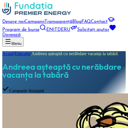
Despre noi
Campanii
Transparență
Blog
FAQ
Contact
Program de burse
EN
IT
DE
RU
Solicitați ajutor
Donează
Meniu
Acasă
/
Educație
/
Andreea așteaptă cu nerăbdare vacanța la tabără
Andreea așteaptă cu nerăbdare
vacanța la tabără
Campanie finanțată