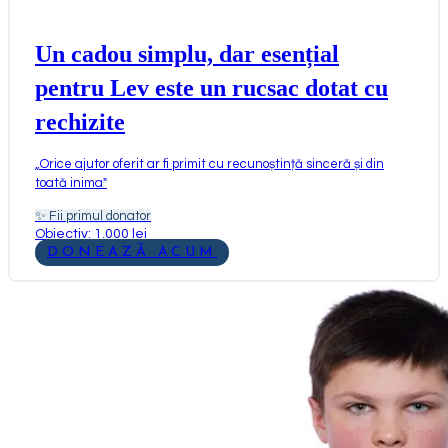
Un cadou simplu, dar esențial
pentru Lev este un rucsac dotat cu
rechizite
„
Orice ajutor oferit ar fi primit cu recunoștință sinceră și din
toată inima
"
✨
Fii primul donator
Obiectiv: 1.000 lei
DONEAZĂ ACUM