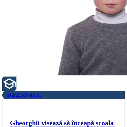
21
ZILE RĂMASE
Gheorghii visează să înceapă școala