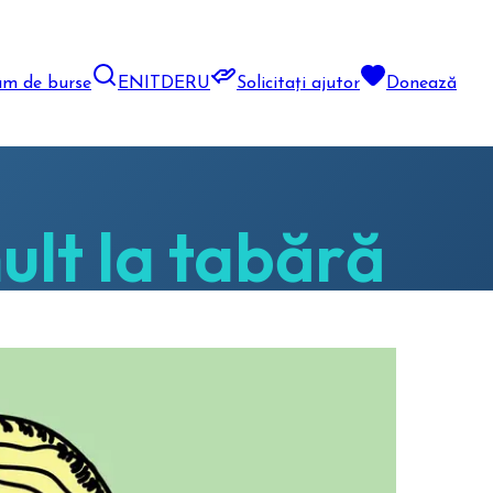
am de burse
EN
IT
DE
RU
Solicitați ajutor
Donează
ult la tabără