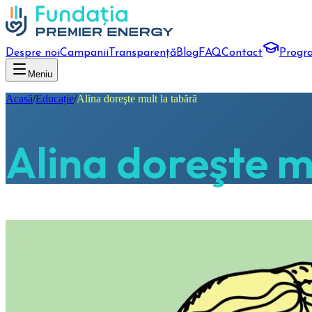
Despre noi
Campanii
Transparență
Blog
FAQ
Contact
Progr
Meniu
Acasă
/
Educație
/
Alina doreşte mult la tabără
Alina doreşte m