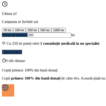
Ultima zi!
Campania se închide azi
50
lei
100
lei
250
lei
500
lei
1000
lei
Vreau să doneze:
lei
💛
Cu
250
lei puteți oferi
1 consultație medicală la un specialist
Ajută acum
⏱
0 zile rămase
Copiii primesc 100% din banii donați
Copii
primesc 100% din banii donați
de către dvs. Această plată nu 