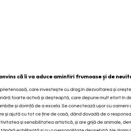
nvins că îi va aduce amintiri frumoase și de neuit
i prietenoasă, care investește cu drag în dezvoltarea și crește
 tânără foarte activă și deșteaptă, care depune mult efort în d
biție și dorință de a excela. Se conectează ușor cu oameni de
oare și ajută cu tot ce ține de casă, dând dovadă de o responsab
ivitatea și sensibilitatea artistică, și are grijă de animale, d
ca o tânără echilibrată și cu o personalitate deosebită. Ne do