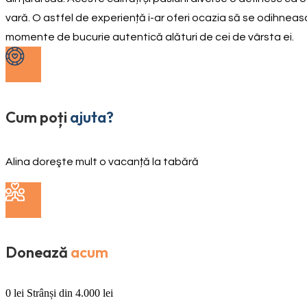
vară. O astfel de experiență i-ar oferi ocazia să se odihneas
momente de bucurie autentică alături de cei de vârsta ei.
Cum poți
ajuta?
Alina doreşte mult o vacanță la tabără
Donează
acum
0
lei
Strânși din
4.000
lei