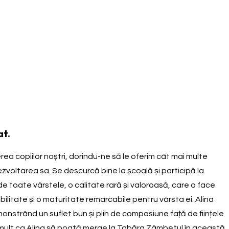
at.
rea copiilor noștri, dorindu-ne să le oferim cât mai multe
ezvoltarea sa. Se descurcă bine la școală și participă la
 toate vârstele, o calitate rară și valoroasă, care o face
ilitate și o maturitate remarcabile pentru vârsta ei. Alina
emonstrând un suflet bun și plin de compasiune față de ființele
rim mult ca Alina să poată merge la Tabăra Zâmbetul în această