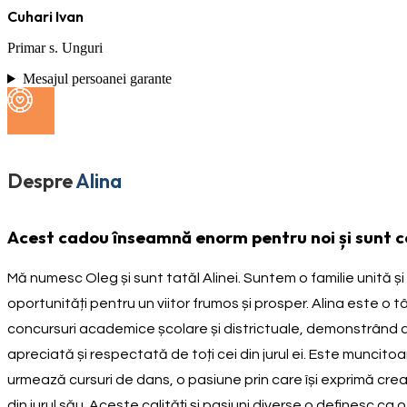
Cuhari Ivan
Primar s. Unguri
Mesajul persoanei garante
Despre
Alina
Acest cadou înseamnă enorm pentru noi și sunt co
Mă numesc Oleg și sunt tatăl Alinei. Suntem o familie unită ș
oportunități pentru un viitor frumos și prosper. Alina este o
concursuri academice școlare și districtuale, demonstrând am
apreciată și respectată de toți cei din jurul ei. Este muncit
urmează cursuri de dans, o pasiune prin care își exprimă creat
din jurul său. Aceste calități și pasiuni diverse o definesc 